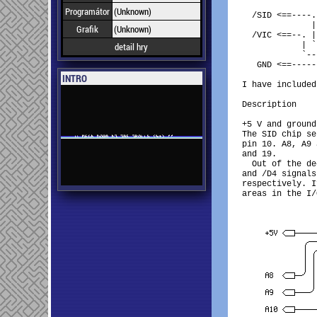
               
Programátor
(Unknown)
  /SID <==----.
              |
Grafik
(Unknown)
  /VIC <==--. |
detail hry
            | `
            `--
   GND <==-----
INTRO
I have included
Description

+5 V and ground
The SID chip se
pin 10. A8, A9 
and 19.

  Out of the de
and /D4 signals
respectively. I