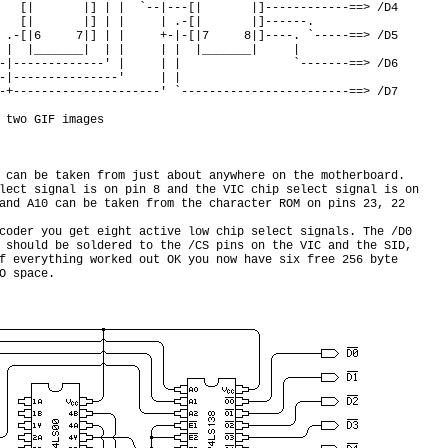
   [|       |] | |  `--|---[|       |]------------==> /D4

   [|       |] | |     | .-[|       |]------.

 .-[|6     7|] | |     +-|-[|7     8|]----. `-----==> /D5

 |  |_______|  | |     | |  |_______|     |

-|-------------' |     | |                `-------==> /D6

-|---------------'     | |

-+---------------------' `------------------------==> /D7

 two GIF images

 can be taken from just about anywhere on the motherboard.

lect signal is on pin 8 and the VIC chip select signal is on

and A10 can be taken from the character ROM on pins 23, 22

coder you get eight active low chip select signals. The /D0

 should be soldered to the /CS pins on the VIC and the SID,

f everything worked out OK you now have six free 256 byte
