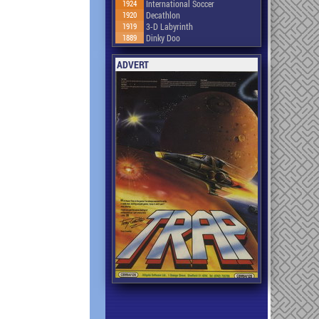
1924
International Soccer
1920
Decathlon
1919
3-D Labyrinth
1889
Dinky Doo
ADVERT