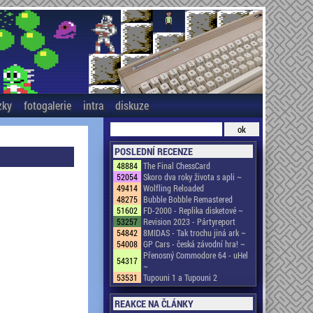
zky
fotogalerie
intra
diskuze
POSLEDNÍ RECENZE
48884
The Final ChessCard
52054
Skoro dva roky života s apli ~
49414
Wolfling Reloaded
48275
Bubble Bobble Remastered
51602
FD-2000 - Replika disketové ~
53257
Revision 2023 - Pártyreport
54842
8MIDAS - Tak trochu jiná ark ~
54008
GP Cars - česká závodní hra! ~
Přenosný Commodore 64 - uHel
54317
~
53531
Tupouni 1 a Tupouni 2
REAKCE NA ČLÁNKY