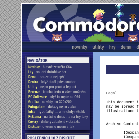
novinky
utility
hry
dema
d
NAVIGÁTOR
Novinky
- hlavně ze světa C64
Hry
- solidní databáze her
Dema
- pouze ta nejlepší
               
Dentra
- když stačí jeden soubor
               
Utility
- nejen pro práci a legraci
Recenze
- trocha textu o všem možném
Legal

PC Software
- když to nejde na C64
Grafika
- ne vždy jen 320x200
This document i
Fotogalerie
- důkazy nejen z akcí
may be spread f
Intra
- ty začátky! ... a mnohdy několik
illustrations t
Reklama
- na ticho dňies .. a na hry taky
Covery
- diskety zabalené v obrázku
Archive Contents
Diskuze
- o všem, o ničem a tak
	IOexpander.txt		This document

POSLEDNÍCH 10 Z DISKUZE
	IOexpander.gif		The project schematics in B/W
