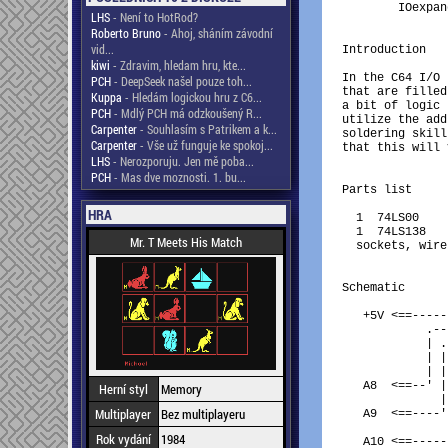
	IOexpanderColour.gif	The project schematics in colour

LHS
- Není to HotRod?
Roberto Bruno
- Ahoj, sháním závodní
vid...
Introduction

kiwi
- Zdravim, hledam hru, kte...
In the C64 I/O 
PCH
- DeepSeek našel pouze toh...
that are filled
Kuppa
- Hledám logickou hru z C6...
a bit of logic 
PCH
- Mdlý PCH má odzkoušený R...
utilize the add
Carpenter
- Souhlasím s Patrikem a k...
soldering skill
Carpenter
- Vše už funguje ke spokoj...
that this will 
LHS
- Nerozporuju. Jen mě poba...
PCH
- Mas dve moznosti. 1. bu...
Parts list

HRA
  1  74LS00	Quad 2-input NAND gate

  1  74LS138	3-line to 8-line decoder/demultiplexer

Mr. T Meets His Match
  sockets, wire
Schematic

   +5V <==-----
            .--
            | .
            | |
            | |
   A8  <==--' |
Herní styl
Memory
              |
Multiplayer
Bez multiplayeru
   A9  <==----'
               
Rok vydání
1984
   A10 <==-----