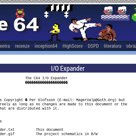
entra
recenze
inception64
HighScore
DSPD
literatura
obrá
I/O Expander
            The C64 I/O Expander

            ��������������������

s Copyright � Per Olofsson (E-mail: MagerValp@Goth.Org) but

reely as long as no changes are made to this document or the

hat are distributed with it.


