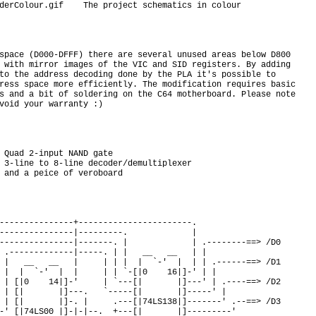
space (D000-DFFF) there are several unused areas below D800

 with mirror images of the VIC and SID registers. By adding

to the address decoding done by the PLA it's possible to

ress space more efficiently. The modification requires basic

s and a bit of soldering on the C64 motherboard. Please note

void your warranty :)

 and a peice of veroboard

---------------+-----------------------.

---------------|---------.             |

---------------|-------. |             | .--------==> /D0

 .-------------|-----. | |   __   __   | |

 |   __   __   |     | | |  |  `-'  |  | | .------==> /D1

 |  |  `-'  |  |     | | `-[|0    16|]-' | |

 | [|0    14|]-'     | `---[|       |]---' | .----==> /D2

 | [|       |]---.   `-----[|       |]-----' |

 | [|       |]-. |     .---[|74LS138|]-------' .--==> /D3

-' [|74LS00 |]-|-|--.  +---[|       |]---------'
