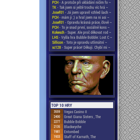
PCH
- A protože při ukládání ničím fo ~
TK
- Tak jsem si ještě trochu víc hrá ~
Josef01
- Já jsem upravil vzhled šach ~
PCH
- mám ji ;) a hral jsem na ni asi ~
Josef01
- Opravdu krásná práce, člově ~
PCH
- To je snad první, sociálně kons ~
Kokesch
- Super. Ale proč děkovat rod ~
LHS
- Vyšla hra Bubble Bobble: Lost C ~
Sillicon
- Toto je opravdu utlimátní ~
sc128
- Super práce! Děkuji. Chybí mi ~
TOP 10 HRY
3559
Vegas Casino II
2400
Great Giana Sisters , The
2277
Bubble Bobble
2135
Blackwyche
1981
Entombed
1933
Staff of Karnath, The