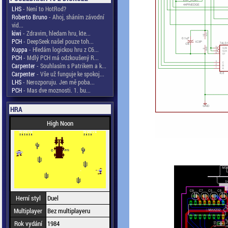
LHS
- Není to HotRod?
Roberto Bruno
- Ahoj, sháním závodní
vid...
kiwi
- Zdravim, hledam hru, kte...
PCH
- DeepSeek našel pouze toh...
Kuppa
- Hledám logickou hru z C6...
PCH
- Mdlý PCH má odzkoušený R...
Carpenter
- Souhlasím s Patrikem a k...
Carpenter
- Vše už funguje ke spokoj...
LHS
- Nerozporuju. Jen mě poba...
PCH
- Mas dve moznosti. 1. bu...
HRA
High Noon
Herní styl
Duel
Multiplayer
Bez multiplayeru
Rok vydání
1984