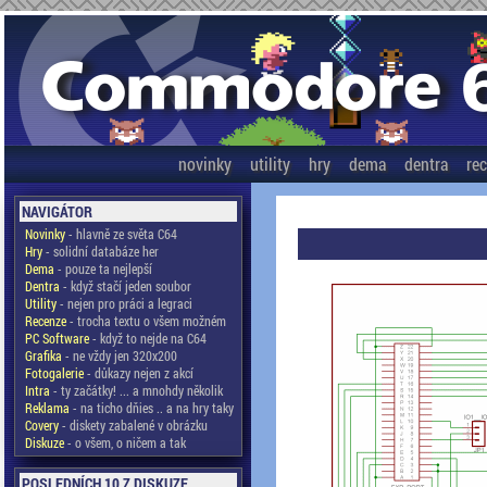
novinky
utility
hry
dema
dentra
re
NAVIGÁTOR
Novinky
- hlavně ze světa C64
Hry
- solidní databáze her
Dema
- pouze ta nejlepší
Dentra
- když stačí jeden soubor
Utility
- nejen pro práci a legraci
Recenze
- trocha textu o všem možném
PC Software
- když to nejde na C64
Grafika
- ne vždy jen 320x200
Fotogalerie
- důkazy nejen z akcí
Intra
- ty začátky! ... a mnohdy několik
Reklama
- na ticho dňies .. a na hry taky
Covery
- diskety zabalené v obrázku
Diskuze
- o všem, o ničem a tak
POSLEDNÍCH 10 Z DISKUZE