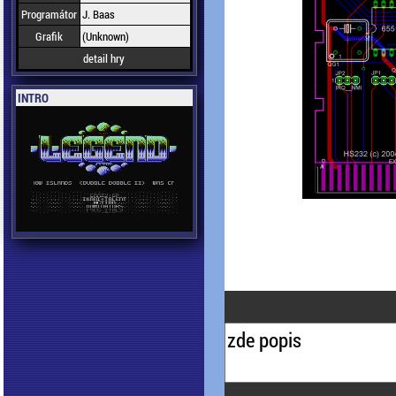
Programátor
J. Baas
Grafik
(Unknown)
detail hry
INTRO