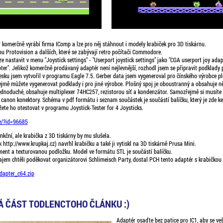
 komerčně vyrábí firma IComp a lze pro něj stáhnout i modely krabiček pro 3D tiskárnu.
pu Protovision a dalších, které se zabývají retro počítači Commodore.
e nastavit v menu "Joystick settings" - "Userport joystick settings" jako "CGA userport joy adapt
ter". Jelikož komerčně prodávaný adaptér není nejlevnější, rozhodl jsem se připravit podklady
sku jsem vytvořil v programu Eagle 7.5. Gerber data jsem vygeneroval pro čínského výrobce 
ejmě můžete vygenerovat podklady i pro jiné výrobce. Plošný spoj je oboustranný a obsahuje ně
jednoduché, obsahuje multiplexer 74HC257, rezistorou síť a kondenzátor. Samozřejmě si musíte 
 canon konektory. Schéma v pdf formátu i seznam součástek je součástí balíčku, který je zde ke
ete ho otestovat v programu Joystick-Tester for 4 Joysticks.
se/?id=96685
unkční, ale krabička z 3D tiskárny by mu slušela.
 http://www.krupkaj.cz) navrhl krabičku a také ji vytiskl na 3D tiskárně Prusa Mini.
ment a texturovanou podložku. Model ve formátu STL je součástí balíčku.
kajem chtěli poděkovat organizátorovi Schlimeisch Party, dostal PCH tento adaptér s krabičkou
dapter_c64.zip
 ČÁST TODLENCTOHO ČLÁNKU :)
Adaptér osaďte bez patice pro IC1, aby se veš