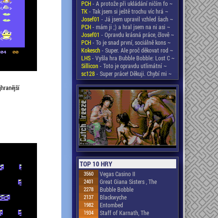
PCH
- A protože při ukládání ničím fo ~
TK
- Tak jsem si ještě trochu víc hrá ~
Josef01
- Já jsem upravil vzhled šach ~
PCH
- mám ji ;) a hral jsem na ni asi ~
Josef01
- Opravdu krásná práce, člově ~
PCH
- To je snad první, sociálně kons ~
Kokesch
- Super. Ale proč děkovat rod ~
LHS
- Vyšla hra Bubble Bobble: Lost C ~
Sillicon
- Toto je opravdu utlimátní ~
sc128
- Super práce! Děkuji. Chybí mi ~
hranější
TOP 10 HRY
3560
Vegas Casino II
2401
Great Giana Sisters , The
2278
Bubble Bobble
2137
Blackwyche
1982
Entombed
1934
Staff of Karnath, The