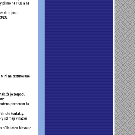
any přímo na PCB a na
er data jsou
CPCB.
 Mini na texturované
tak, že je zespodu
ty.
označeno písmenem b)
ihnuté kontakty.
ry stl mají v názvu
 s půlkulatou hlavou o