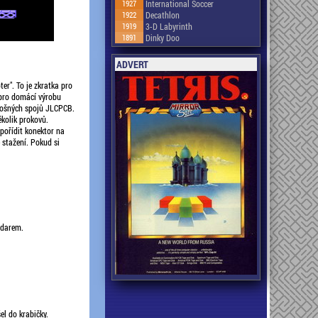
1927
International Soccer
1922
Decathlon
1919
3-D Labyrinth
1891
Dinky Doo
ADVERT
er". To je zkratka pro
 pro domácí výrobu
plošných spojů JLCPCB.
kolik prokovů.
pořídit konektor na
 stažení. Pokud si
 darem.
el do krabičky.