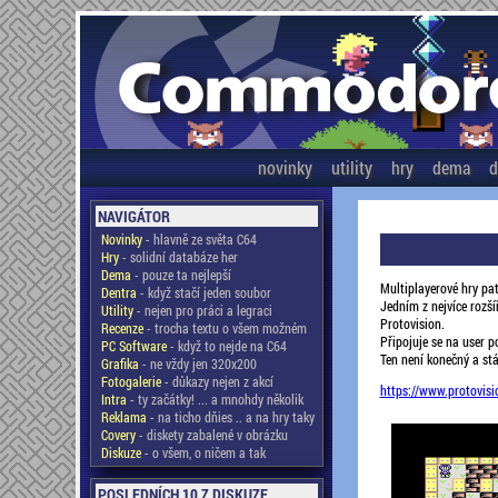
novinky
utility
hry
dema
d
NAVIGÁTOR
Novinky
- hlavně ze světa C64
Hry
- solidní databáze her
Dema
- pouze ta nejlepší
Multiplayerové hry pa
Dentra
- když stačí jeden soubor
Jedním z nejvíce rozší
Utility
- nejen pro práci a legraci
Protovision.
Recenze
- trocha textu o všem možném
Připojuje se na user p
PC Software
- když to nejde na C64
Ten není konečný a stá
Grafika
- ne vždy jen 320x200
Fotogalerie
- důkazy nejen z akcí
https://www.protovis
Intra
- ty začátky! ... a mnohdy několik
Reklama
- na ticho dňies .. a na hry taky
Covery
- diskety zabalené v obrázku
Diskuze
- o všem, o ničem a tak
POSLEDNÍCH 10 Z DISKUZE