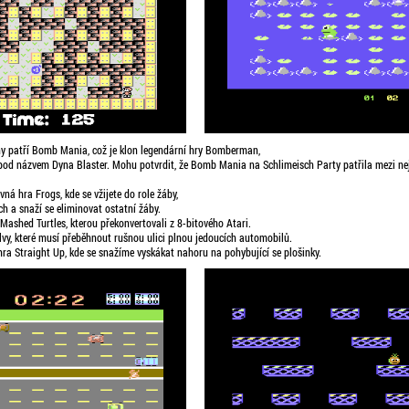
hy patří Bomb Mania, což je klon legendární hry Bomberman,
pod názvem Dyna Blaster. Mohu potvrdit, že Bomb Mania na Schlimeisch Party patřila mezi nej
ná hra Frogs, kde se vžijete do role žáby,
ch a snaží se eliminovat ostatní žáby.
 Mashed Turtles, kterou překonvertovali z 8-bitového Atari.
lvy, které musí přeběhnout rušnou ulici plnou jedoucích automobilů.
ra Straight Up, kde se snažíme vyskákat nahoru na pohybující se plošinky.