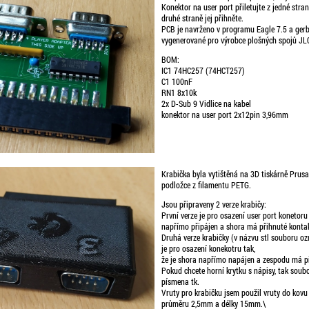
Konektor na user port přiletujte z jedné str
druhé straně jej přihněte.
PCB je navrženo v programu Eagle 7.5 a gerb
vygenerované pro výrobce plošných spojů JL
BOM:
IC1 74HC257 (74HCT257)
C1 100nF
RN1 8x10k
2x D-Sub 9 Vidlice na kabel
konektor na user port 2x12pin 3,96mm
Krabička byla vytištěná na 3D tiskárně Prusa
podložce z filamentu PETG.
Jsou připraveny 2 verze krabičy:
První verze je pro osazení user port konetoru 
napřímo připájen a shora má přihnuté kontak
Druhá verze krabičky (v názvu stl souboru 
je pro osazení konekotru tak,
že je shora napřímo napájen a zespodu má př
Pokud chcete horní krytku s nápisy, tak soubo
písmena tk.
Vruty pro krabičku jsem použil vruty do kovu
průměru 2,5mm a délky 15mm.\