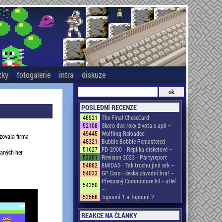
zky
fotogalerie
intra
diskuze
POSLEDNÍ RECENZE
48921
The Final ChessCard
52108
Skoro dva roky života s apli ~
49445
Wolfling Reloaded
izovala firma
48321
Bubble Bobble Remastered
51627
FD-2000 - Replika disketové ~
vaných her.
53301
Revision 2023 - Pártyreport
54882
8MIDAS - Tak trochu jiná ark ~
54033
GP Cars - česká závodní hra! ~
Přenosný Commodore 64 - uHel
54350
~
53568
Tupouni 1 a Tupouni 2
REAKCE NA ČLÁNKY