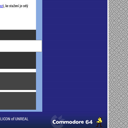
cz
), ke stažení je celý
ILLICON of UNREAL