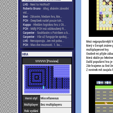
LHS
- Není to HotRod?
Roberto Bruno
- Ahoj, sháním závodní
vid...
kiwi
- Zdravim, hledam hru, kte...
PCH
- DeepSeek našel pouze toh...
Kuppa
- Hledám logickou hru z C6...
PCH
- Mdlý PCH má odzkoušený R...
Carpenter
- Souhlasím s Patrikem a k...
Carpenter
- Vše už funguje ke spokoj...
LHS
- Nerozporuju. Jen mě poba...
Mezi nejpopulárnější 
PCH
- Mas dve moznosti. 1. bu...
který v Evropě známe 
multiplayerové hry.
Osobně mi přijde zábav
HRA
která skáče po lekníne
VVVVVV [Preview]
Další populární hra je
Zde hrajeme za líné že
Z novinek mě zaujala h
Herní styl
Miscellaneous
Multiplayer
Bez multiplayeru
Rok vydání