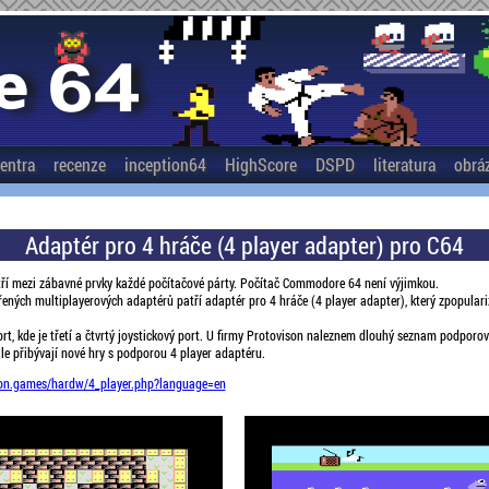
entra
recenze
inception64
HighScore
DSPD
literatura
obrá
Adaptér pro 4 hráče (4 player adapter) pro C64
tří mezi zábavné prvky každé počítačové párty. Počítač Commodore 64 není výjimkou.
řených multiplayerových adaptérů patří adaptér pro 4 hráče (4 player adapter), který zpopular
ort, kde je třetí a čtvrtý joystickový port. U firmy Protovison naleznem dlouhý seznam podporo
le přibývají nové hry s podporou 4 player adaptéru.
ion.games/hardw/4_player.php?language=en