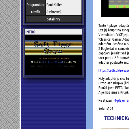
Programátor
Paul Koller
Grafik
(Unknown)
detail hry
Tento 4 player adaptér
Lze jej koupit na esho
INTRO
V emulátoru VICE jej lz
"Classical Games Adap
adaptéru. Schéma a de
Z Eagle dat si samozř
Zapojení je relativně 
user port a 2 9-pinové
adaptér postavíte, můž
https://csdb.dk/relea
Holý adaptér je sice f
Proto Jan Křupka (link
Použil jsem PETG fila
A jelikož jsme s Krup
Ke stažení:
4-player_a
Solaris104
TECHNICKÁ