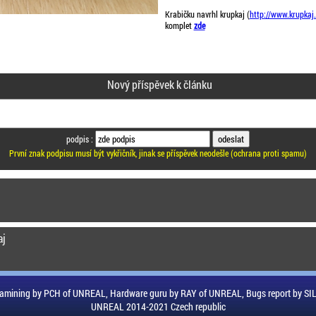
Krabičku navrhl krupkaj (
http://www.krupkaj.
komplet
zde
Nový příspěvek k článku
podpis :
První znak podpisu musí být vykřičník, jinak se příspěvek neodešle (ochrana proti spamu)
aj
amining by PCH of UNREAL, Hardware guru by RAY of UNREAL, Bugs report by S
UNREAL 2014-2021 Czech republic