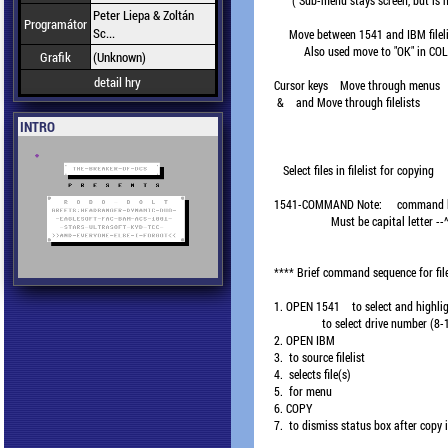
      ( Sub-menu stays screen, but is 
Peter Liepa & Zoltán
Programátor
Sc...
     Move between 1541 and IBM fileli
          Also used move to "OK" in C
Grafik
(Unknown)
detail hry
INTRO
   Select files in filelist for copying

1541-COMMAND Note:     command lett
                   Must be capital letter --^

**** Brief command sequence for file
1. OPEN 1541   
 to select and highli
 to select drive number (8-1
2. OPEN IBM

3. 
 to source filelist

4. 
 selects file(s)

5. 
 for menu

6. COPY

7. 
 to dismiss status box after copy i