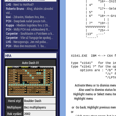
        |      *16+--Init
LHS
- Není to HotRod?
        | 4*      |      
Roberto Bruno
- Ahoj, sháním závodní
        |      *17+--Sele
vid...
        | 5*      |      
        | 6*   *18+-+-Gro
kiwi
- Zdravim, hledam hru, kte...
        |         | |    
PCH
- DeepSeek našel pouze toh...
        | 7*   *19+-|    
Kuppa
- Hledám logickou hru z C6...
        vvvvvvvvvvv |    
PCH
- Mdlý PCH má odzkoušený R...
        |      *25+-+    
Carpenter
- Souhlasím s Patrikem a k...
        |13*  ,---'      
Carpenter
- Vše už funguje ke spokoj...
        '-----'

LHS
- Nerozporuju. Jen mě poba...
PCH
- Mas dve moznosti. 1. bu...
HRA
X1541.EXE  IBM <--> C64 f
Auto Dash 01
type "x1541"   for the in
type "x1541 ?" for the op
     options are : "/b" f
                   "/c" f
                   "/LPTn
     Activate Menu or to dismiss menu 
    Highlight menu

Herní styl
Boulder Dash
Multiplayer
Bez multiplayeru
Rok vydání
2002