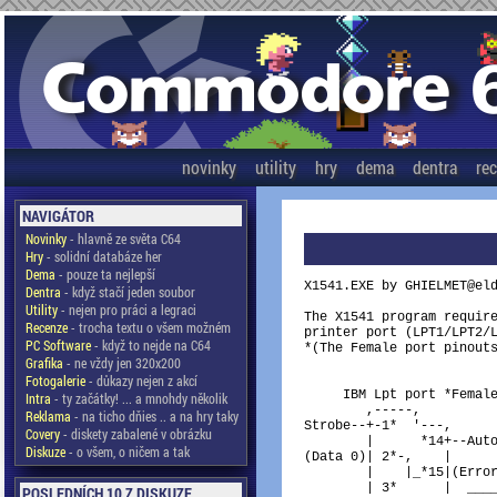
novinky
utility
hry
dema
dentra
re
NAVIGÁTOR
Novinky
- hlavně ze světa C64
Hry
- solidní databáze her
Dema
- pouze ta nejlepší
X1541.EXE by GHIELMET@eld
Dentra
- když stačí jeden soubor
Utility
- nejen pro práci a legraci
The X1541 program require
Recenze
- trocha textu o všem možném
printer port (LPT1/LPT2/L
PC Software
- když to nejde na C64
*(The Female port pinouts
Grafika
- ne vždy jen 320x200
Fotogalerie
- důkazy nejen z akcí
                         
     IBM Lpt port *Female
Intra
- ty začátky! ... a mnohdy několik
        ,-----,          
Reklama
- na ticho dňies .. a na hry taky
Strobe--+-1*  '---,      
Covery
- diskety zabalené v obrázku
        |      *14+--Auto
Diskuze
- o všem, o ničem a tak
(Data 0)| 2*-,    |      
        |    |_*15|(Error
        | 3*      |  ____
POSLEDNÍCH 10 Z DISKUZE