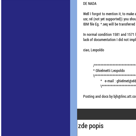
DE NADA

Well I forgot to mention it, to make a
usr, rel (not yet supported)) you shou
IBM file Eg. *.seq will be transferred 
In normal condition 1581 and 1571 
lack of documentation I did not impl
ciao, Leopoldo

           /***************************
           * Ghielmetti Leopoldo              
           \**************************
                   *   e-mail : ghielmet@eld
                   \*********************