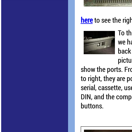
here
to see the rig
To th
we h
back
pictu
show the ports. Fr
to right, they are p
serial, cassette, us
DIN, and the compo
buttons.