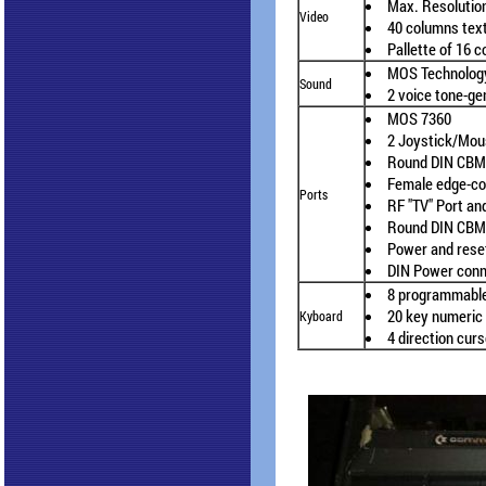
Max. Resolutio
Video
40 columns tex
Pallette of 16 c
MOS Technology
Sound
2 voice tone-ge
MOS 7360
2 Joystick/Mou
Round DIN CBM 
Female edge-con
Ports
RF "TV" Port an
Round DIN CBM 
Power and rese
DIN Power con
8 programmable
20 key numeric
Kyboard
4 direction cur