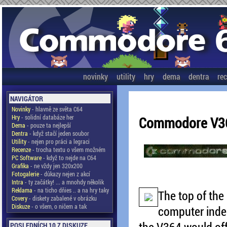
novinky
utility
hry
dema
dentra
re
NAVIGÁTOR
Novinky
- hlavně ze světa C64
Hry
- solidní databáze her
Commodore V3
Dema
- pouze ta nejlepší
Dentra
- když stačí jeden soubor
Utility
- nejen pro práci a legraci
Recenze
- trocha textu o všem možném
PC Software
- když to nejde na C64
Grafika
- ne vždy jen 320x200
Fotogalerie
- důkazy nejen z akcí
Intra
- ty začátky! ... a mnohdy několik
Reklama
- na ticho dňies .. a na hry taky
The top of th
Covery
- diskety zabalené v obrázku
Diskuze
- o všem, o ničem a tak
computer inde
the V364 would off
POSLEDNÍCH 10 Z DISKUZE