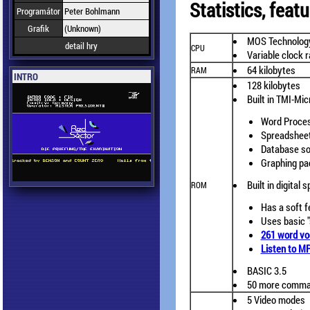
Statistics, feat
Programátor
Peter Bohlmann
Grafik
(Unknown)
MOS Technolog
detail hry
CPU
Variable clock 
64 kilobytes
RAM
INTRO
128 kilobytes
Built in TMI-Mi
Word Proce
Spreadshee
Database s
Graphing pa
Built in digital 
ROM
Has a soft f
Uses basic 
261 word vo
Listen to M
BASIC 3.5
50 more comma
5 Video modes