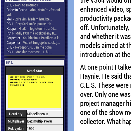
LHS
- Není to HotRod?
enhanced video, sp
Roberto Bruno
- Ahoj, sháním závodní
vid...
productivity packa
kiwi
- Zdravim, hledam hru, kte...
PCH
- DeepSeek našel pouze toh...
off. Unfortunately
Kuppa
- Hledám logickou hru z C6...
PCH
- Mdlý PCH má odzkoušený R...
and whether it was
Carpenter
- Souhlasím s Patrikem a k...
Carpenter
- Vše už funguje ke spokoj...
models aimed at t
LHS
- Nerozporuju. Jen mě poba...
PCH
- Mas dve moznosti. 1. bu...
introduction at the
HRA
At one point I talk
Metal Star
Haynie. He said th
C.E.S. These were 
over. Only one was
project manager hi
one of the show mo
Herní styl
Miscellaneous
collector. What hap
Multiplayer
Bez multiplayeru
Rok vydání
1996