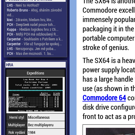
The SX64 is anoth
LHS
- Není to HotRod?
Commodore excelle
Roberto Bruno
- Ahoj, sháním závodní
vid...
immensely popula
kiwi
- Zdravim, hledam hru, kte...
PCH
- DeepSeek našel pouze toh...
packaging it in th
Kuppa
- Hledám logickou hru z C6...
PCH
- Mdlý PCH má odzkoušený R...
portable computer 
Carpenter
- Souhlasím s Patrikem a k...
Carpenter
- Vše už funguje ke spokoj...
stroke of genius.
LHS
- Nerozporuju. Jen mě poba...
PCH
- Mas dve moznosti. 1. bu...
The SX64 is a heav
HRA
power supply locat
Expeditions
has a large handle 
use (as shown in t
Commodore 64
com
disk drive configu
front to act as a p
Herní styl
Miscellaneous
Multiplayer
Bez multiplayeru
Rok vydání
1984