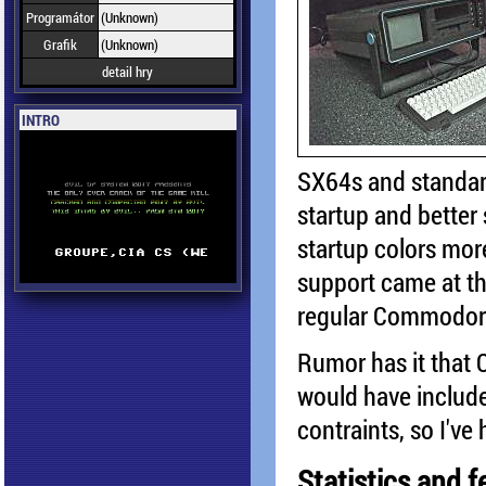
Programátor
(Unknown)
Grafik
(Unknown)
detail hry
INTRO
SX64s and standar
startup and better 
startup colors more
support came at the
regular Commodor
Rumor has it that
would have include
contraints, so I've
Statistics and f