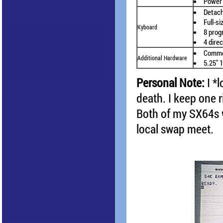
Power
Detac
Full-s
Kyboard
8 prog
4 dire
Commo
Additional Hardware
5.25" 
Personal Note:
I *
death. I keep one r
Both of my SX64s w
local swap meet.