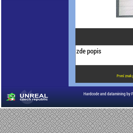
První znak 
Hardcode and datamining by 