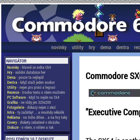
novinky
utility
hry
dema
dentra
re
NAVIGÁTOR
Novinky
- hlavně ze světa C64
Hry
- solidní databáze her
Commodore SX
Dema
- pouze ta nejlepší
Dentra
- když stačí jeden soubor
Utility
- nejen pro práci a legraci
Recenze
- trocha textu o všem možném
PC Software
- když to nejde na C64
Grafika
- ne vždy jen 320x200
Fotogalerie
- důkazy nejen z akcí
"Executive Com
Intra
- ty začátky! ... a mnohdy několik
Reklama
- na ticho dňies .. a na hry taky
Covery
- diskety zabalené v obrázku
Diskuze
- o všem, o ničem a tak
POSLEDNÍCH 10 Z DISKUZE