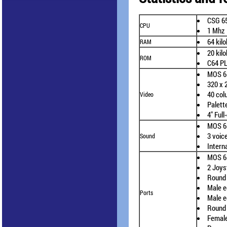
CSG 6
CPU
1 Mhz
64 kil
RAM
20 kil
ROM
C64 P
MOS 65
320 x 
40 col
Video
Palett
4" Full
MOS 6
3 voic
Sound
Inter
MOS 6
2 Joys
Round 
Male e
Ports
Male e
Round 
Female