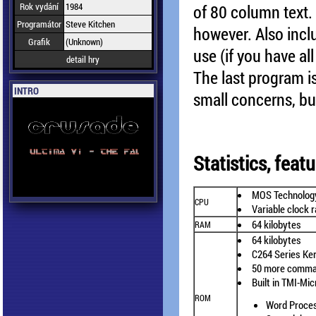
Rok vydání
1984
of 80 column text. 
Programátor
Steve Kitchen
however. Also inclu
Grafik
(Unknown)
use (if you have a
detail hry
The last program is
INTRO
small concerns, bu
Statistics, feat
MOS Technolog
CPU
Variable clock 
64 kilobytes
RAM
64 kilobytes
C264 Series Ke
50 more comma
Built in TMI-Mi
ROM
Word Proce