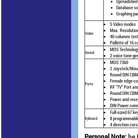
Spreadshee
Database s
Graphing pa
5 Video modes
Max. Resolutio
Video
40 columns tex
Pallette of 16 c
MOS Technology
Sound
2 voice tone-ge
MOS 7360
2 Joystick/Mou
Round DIN CBM 
Female edge-con
Ports
RF "TV" Port an
Round DIN CBM 
Power and rese
DIN Power con
Full-sized 67 
8 programmable
Kyboard
4 direction cur
Personal Note:
he 