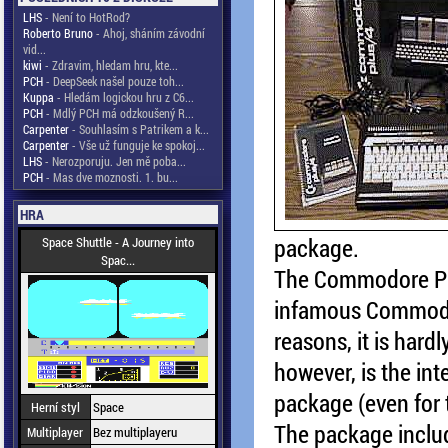
LHS
- Není to HotRod?
Roberto Bruno
- Ahoj, sháním závodní
vid...
kiwi
- Zdravim, hledam hru, kte...
PCH
- DeepSeek našel pouze toh...
Kuppa
- Hledám logickou hru z C6...
PCH
- Mdlý PCH má odzkoušený R...
Carpenter
- Souhlasím s Patrikem a k...
Carpenter
- Vše už funguje ke spokoj...
LHS
- Nerozporuju. Jen mě poba...
PCH
- Mas dve moznosti. 1. bu...
HRA
package.
Space Shuttle - A Journey into
Spac...
The Commodore Pl
infamous Commodor
reasons, it is hard
however, is the in
package (even for th
Herní styl
Space
The package includ
Multiplayer
Bez multiplayeru