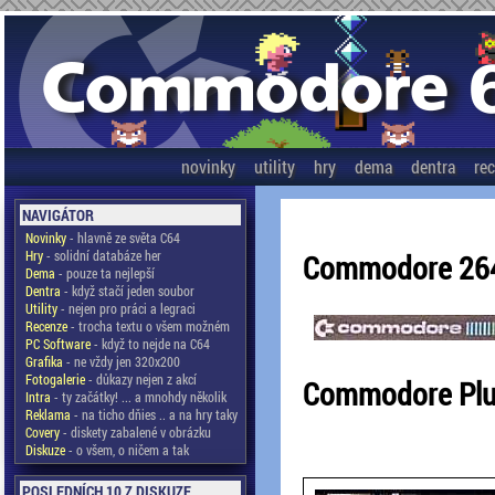
novinky
utility
hry
dema
dentra
re
NAVIGÁTOR
Novinky
- hlavně ze světa C64
Hry
- solidní databáze her
Commodore 264
Dema
- pouze ta nejlepší
Dentra
- když stačí jeden soubor
Utility
- nejen pro práci a legraci
Recenze
- trocha textu o všem možném
PC Software
- když to nejde na C64
Grafika
- ne vždy jen 320x200
Fotogalerie
- důkazy nejen z akcí
Commodore Plu
Intra
- ty začátky! ... a mnohdy několik
Reklama
- na ticho dňies .. a na hry taky
Covery
- diskety zabalené v obrázku
Diskuze
- o všem, o ničem a tak
POSLEDNÍCH 10 Z DISKUZE