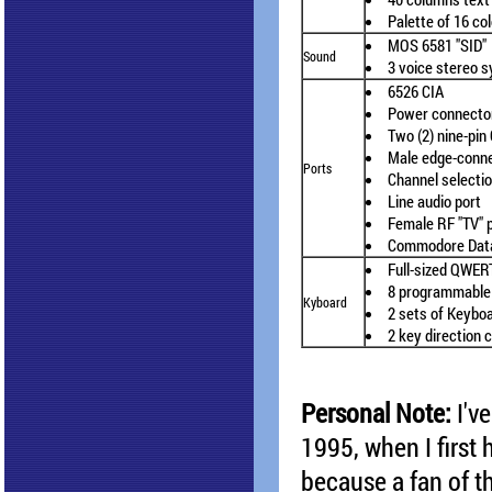
Palette of 16 co
MOS 6581 "SID"
Sound
3 voice stereo s
6526 CIA
Power connector
Two (2) nine-pi
Male edge-conne
Ports
Channel selecti
Line audio port
Female RF "TV" 
Commodore Data
Full-sized QWER
8 programmable 
Kyboard
2 sets of Keybo
2 key direction 
Personal Note:
I've
1995, when I first 
because a fan of t