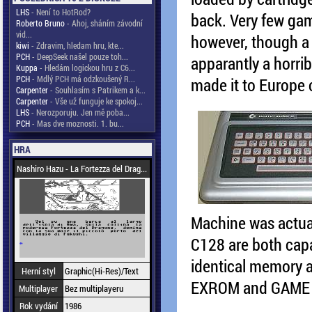
LHS
- Není to HotRod?
back. Very few gam
Roberto Bruno
- Ahoj, sháním závodní
vid...
however, though a 
kiwi
- Zdravim, hledam hru, kte...
PCH
- DeepSeek našel pouze toh...
apparantly a horri
Kuppa
- Hledám logickou hru z C6...
PCH
- Mdlý PCH má odzkoušený R...
made it to Europe o
Carpenter
- Souhlasím s Patrikem a k...
Carpenter
- Vše už funguje ke spokoj...
LHS
- Nerozporuju. Jen mě poba...
PCH
- Mas dve moznosti. 1. bu...
HRA
Nashiro Hazu - La Fortezza del Drag...
Machine was actua
C128 are both cap
identical memory a
Herní styl
Graphic(Hi-Res)/Text
EXROM and GAME li
Multiplayer
Bez multiplayeru
Rok vydání
1986