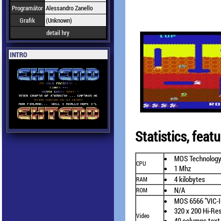
Programátor
Alessandro Zanello
Grafik
(Unknown)
detail hry
INTRO
Statistics, fea
MOS Technology
CPU
1 Mhz
4 kilobytes
RAM
N/A
ROM
MOS 6566 "VIC-I
320 x 200 Hi-Re
Video
40 columns text