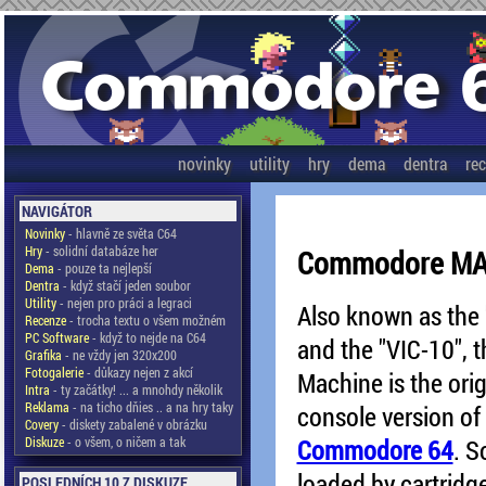
novinky
utility
hry
dema
dentra
re
NAVIGÁTOR
Novinky
- hlavně ze světa C64
Hry
- solidní databáze her
Commodore MA
Dema
- pouze ta nejlepší
Dentra
- když stačí jeden soubor
Utility
- nejen pro práci a legraci
Also known as the 
Recenze
- trocha textu o všem možném
PC Software
- když to nejde na C64
and the "VIC-10", 
Grafika
- ne vždy jen 320x200
Fotogalerie
- důkazy nejen z akcí
Machine is the ori
Intra
- ty začátky! ... a mnohdy několik
Reklama
- na ticho dňies .. a na hry taky
console version of
Covery
- diskety zabalené v obrázku
Diskuze
- o všem, o ničem a tak
Commodore 64
. S
loaded by cartridg
POSLEDNÍCH 10 Z DISKUZE