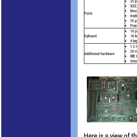
25 p
IEEE
Mous
Ports
Keyb
25 p
Powe
10 p
Kyboard
18 k
4 ke
1.2 
20 m
Additional hardware
OS:
C
Unix
Here is a view of th