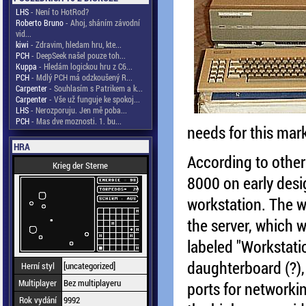
LHS
- Není to HotRod?
Roberto Bruno
- Ahoj, sháním závodní
vid...
kiwi
- Zdravim, hledam hru, kte...
PCH
- DeepSeek našel pouze toh...
Kuppa
- Hledám logickou hru z C6...
PCH
- Mdlý PCH má odzkoušený R...
Carpenter
- Souhlasím s Patrikem a k...
Carpenter
- Vše už funguje ke spokoj...
LHS
- Nerozporuju. Jen mě poba...
PCH
- Mas dve moznosti. 1. bu...
needs for this mark
HRA
According to other
Krieg der Sterne
8000 on early desig
workstation. The wo
the server, which 
labeled "Workstati
daughterboard (?),
Herní styl
[uncategorized]
Multiplayer
Bez multiplayeru
ports for networki
Rok vydání
9992