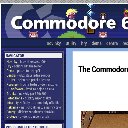
novinky
utility
hry
dema
dentra
re
NAVIGÁTOR
Novinky
- hlavně ze světa C64
Hry
- solidní databáze her
The Commodor
Dema
- pouze ta nejlepší
Dentra
- když stačí jeden soubor
Utility
- nejen pro práci a legraci
Recenze
- trocha textu o všem možném
PC Software
- když to nejde na C64
Grafika
- ne vždy jen 320x200
Fotogalerie
- důkazy nejen z akcí
Intra
- ty začátky! ... a mnohdy několik
Reklama
- na ticho dňies .. a na hry taky
Covery
- diskety zabalené v obrázku
Diskuze
- o všem, o ničem a tak
POSLEDNÍCH 10 Z DISKUZE