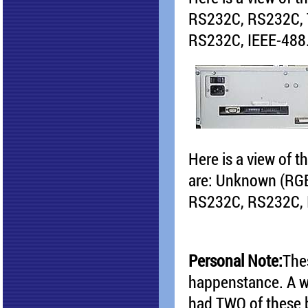
RS232C, RS232C, Te
RS232C, IEEE-488. 
Here is a view of t
are: Unknown (RGBI?
RS232C, RS232C, IE
Personal Note:
The
happenstance. A w
had TWO of these b