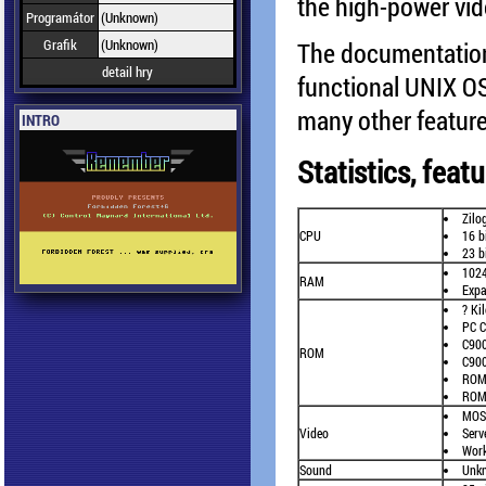
the high-power vid
Programátor
(Unknown)
Grafik
(Unknown)
The documentation I
detail hry
functional UNIX OS
many other feature
INTRO
Statistics, fea
Zilo
CPU
16 b
23 b
1024
RAM
Expa
? Ki
PC 
C900
ROM
C90
ROM 
ROM 
MOS
Video
Serv
Work
Sound
Unk