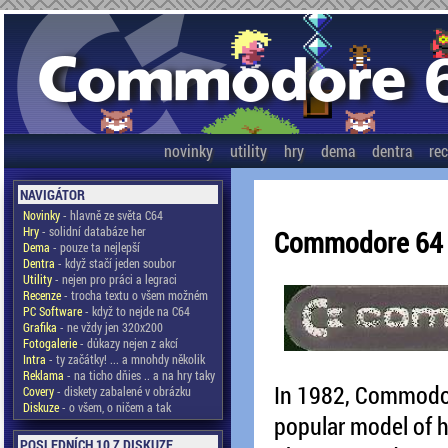
novinky
utility
hry
dema
dentra
re
NAVIGÁTOR
Novinky
- hlavně ze světa C64
Hry
- solidní databáze her
Commodore 64
Dema
- pouze ta nejlepší
Dentra
- když stačí jeden soubor
Utility
- nejen pro práci a legraci
Recenze
- trocha textu o všem možném
PC Software
- když to nejde na C64
Grafika
- ne vždy jen 320x200
Fotogalerie
- důkazy nejen z akcí
Intra
- ty začátky! ... a mnohdy několik
Reklama
- na ticho dňies .. a na hry taky
In 1982, Commodor
Covery
- diskety zabalené v obrázku
Diskuze
- o všem, o ničem a tak
popular model of h
POSLEDNÍCH 10 Z DISKUZE