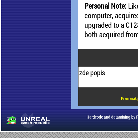
Personal Note:
Lik
computer, acquired
upgraded to a C12
both acquired from
První znak 
Hardcode and datamining by 