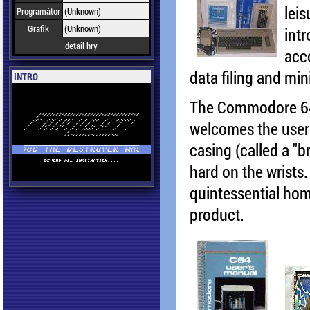
lei
Programátor
(Unknown)
Grafik
(Unknown)
int
detail hry
acc
data filing and m
INTRO
The Commodore 64 i
welcomes the user 
casing (called a "b
hard on the wrists.
quintessential ho
product.