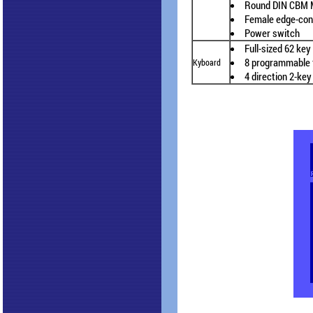
Round DIN CBM M
Female edge-con
Power switch
Full-sized 62 k
8 programmable 
Kyboard
4 direction 2-ke