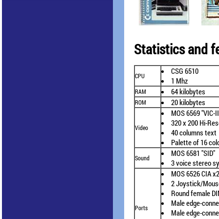
Statistics and f
CSG 6510
CPU
1 Mhz
64 kilobytes
RAM
20 kilobytes
ROM
MOS 6569 "VIC-II
320 x 200 Hi-Res
Video
40 columns text
Palette of 16 col
MOS 6581 "SID"
Sound
3 voice stereo sy
MOS 6526 CIA x
2 Joystick/Mous
Round female DI
Male edge-conne
Ports
Male edge-connec