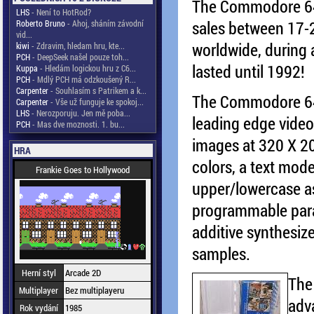
The Commodore 64
LHS
- Není to HotRod?
sales between 17-2
Roberto Bruno
- Ahoj, sháním závodní
vid...
worldwide, during 
kiwi
- Zdravim, hledam hru, kte...
PCH
- DeepSeek našel pouze toh...
lasted until 1992!
Kuppa
- Hledám logickou hru z C6...
PCH
- Mdlý PCH má odzkoušený R...
Carpenter
- Souhlasím s Patrikem a k...
The Commodore 64
Carpenter
- Vše už funguje ke spokoj...
LHS
- Nerozporuju. Jen mě poba...
leading edge video
PCH
- Mas dve moznosti. 1. bu...
images at 320 X 20
HRA
colors, a text mod
Frankie Goes to Hollywood
upper/lowercase as
programmable parall
additive synthesiz
samples.
Herní styl
Arcade 2D
The
Multiplayer
Bez multiplayeru
adv
Rok vydání
1985