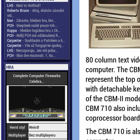
LHS
- Není to HotRod?
Roberto Bruno
- Ahoj, sháním závodní
vid...
kiwi
- Zdravim, hledam hru, kte...
PCH
- DeepSeek našel pouze toh...
Kuppa
- Hledám logickou hru z C6...
PCH
- Mdlý PCH má odzkoušený R...
Carpenter
- Souhlasím s Patrikem a k...
Carpenter
- Vše už funguje ke spokoj...
LHS
- Nerozporuju. Jen mě poba...
PCH
- Mas dve moznosti. 1. bu...
80 column text vid
HRA
computer. The CBM 
Complete Computer Fireworks
represent the top o
Celebra...
with detachable key
of the CBM-II model
CBM 710 also inclu
coprocessor board
Herní styl
Weird!
The CBM 710 is als
Multiplayer
Bez multiplayeru