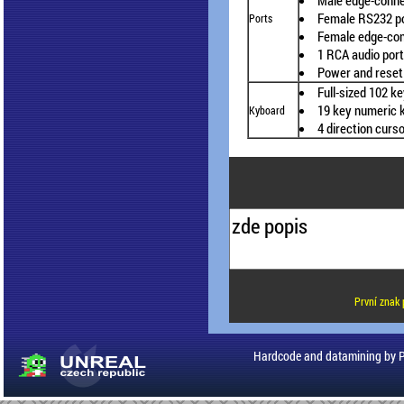
Male edge-conne
Female RS232 p
Ports
Female edge-con
1 RCA audio por
Power and reset
Full-sized 102 
19 key numeric 
Kyboard
4 direction curs
První znak 
Hardcode and datamining by 