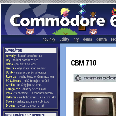
novinky
utility
hry
dema
dentra
re
NAVIGÁTOR
Novinky
- hlavně ze světa C64
Hry
- solidní databáze her
CBM 710
Dema
- pouze ta nejlepší
Dentra
- když stačí jeden soubor
Utility
- nejen pro práci a legraci
Recenze
- trocha textu o všem možném
PC Software
- když to nejde na C64
Grafika
- ne vždy jen 320x200
Fotogalerie
- důkazy nejen z akcí
Intra
- ty začátky! ... a mnohdy několik
Reklama
- na ticho dňies .. a na hry taky
Covery
- diskety zabalené v obrázku
Diskuze
- o všem, o ničem a tak
POSLEDNÍCH 10 Z DISKUZE