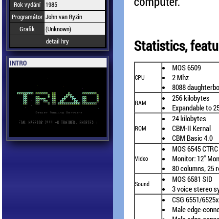
computer.
Rok vydání
1985
Programátor
John van Ryzin
Grafik
(Unknown)
detail hry
Statistics, fea
INTRO
MOS 6509
2 Mhz
CPU
8088 daughterbo
256 kilobytes
RAM
Expandable to 25
24 kilobytes
CBM-II Kernal
ROM
CBM Basic 4.0
MOS 6545 CTRC
Monitor: 12" Mo
Video
80 columns, 25 
MOS 6581 SID
Sound
3 voice stereo s
CSG 6551/6525x
Male edge-conne