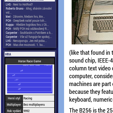
LHS
- Není to HotRod?
Roberto Bruno
- Ahoj, sháním závodní
vid...
kiwi
- Zdravim, hledam hru, kte...
PCH
- DeepSeek našel pouze toh...
Kuppa
- Hledám logickou hru z C6...
PCH
- Mdlý PCH má odzkoušený R...
Carpenter
- Souhlasím s Patrikem a k...
Carpenter
- Vše už funguje ke spokoj...
LHS
- Nerozporuju. Jen mě poba...
PCH
- Mas dve moznosti. 1. bu...
(like that found in 
HRA
sound chip, IEEE-4
Horse Race Game
column text video 
computer, consider
machines are part o
because they featur
keyboard, numeric 
Herní styl
Racing
Multiplayer
Bez multiplayeru
The B256 is the 25
Rok vydání
9992