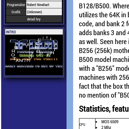
B128/B500. Where
Programátor
Robert Newhart
Grafik
(Unknown)
utilizes the 64K in
detail hry
code, and bank 2 f
adds banks 3 and 4
INTRO
as well. Seen here 
B256 (256k) mother
B500 model machin
with a "B256" mode
machines with 256k
fact that the box t
no mention of "B5
Statistics, fea
MOS 6509
CPU
2 Mhz