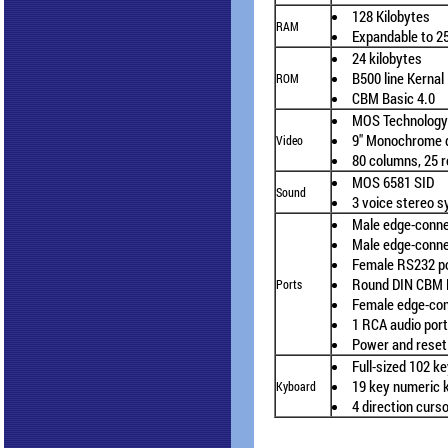
128 Kilobytes
RAM
Expandable to 25
24 kilobytes
B500 line Kernal
ROM
CBM Basic 4.0
MOS Technology
9" Monochrome 
Video
80 columns, 25 
MOS 6581 SID
Sound
3 voice stereo s
Male edge-conne
Male edge-conne
Female RS232 p
Round DIN CBM 
Ports
Female edge-con
1 RCA audio por
Power and reset
Full-sized 102 
19 key numeric 
Kyboard
4 direction curs