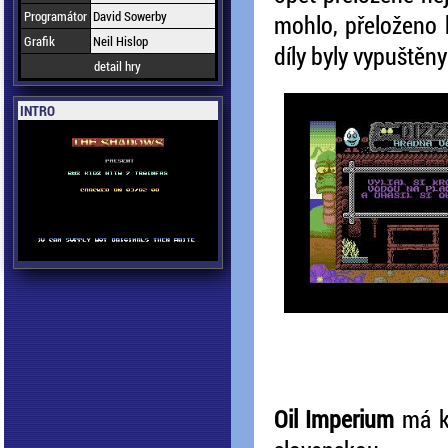
Programátor
David Sowerby
mohlo, přeloženo b
Grafik
Neil Hislop
díly byly vypuštěn
detail hry
INTRO
Oil Imperium
má kr