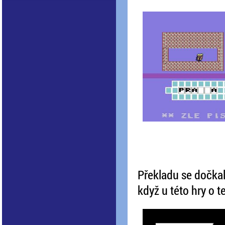
Překladu se dočkal
když u této hry o t