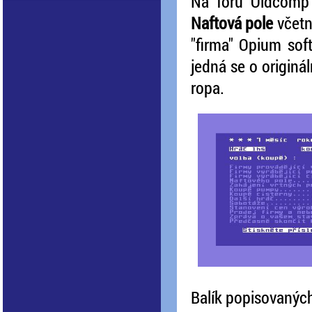
Na fóru Oldcomp 
Naftová pole
včetně
"firma" Opium sof
jedná se o originá
ropa.
Balík popisovaných