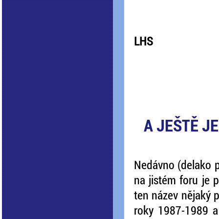
LHS
A JEŠTĚ J
Nedávno (delako p
na jistém foru je
ten název nějaký 
roky 1987-1989 