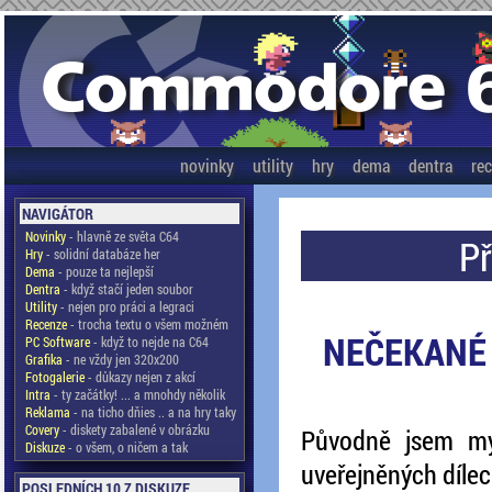
novinky
utility
hry
dema
dentra
re
NAVIGÁTOR
Novinky
- hlavně ze světa C64
Př
Hry
- solidní databáze her
Dema
- pouze ta nejlepší
Dentra
- když stačí jeden soubor
Utility
- nejen pro práci a legraci
Recenze
- trocha textu o všem možném
NEČEKANÉ
PC Software
- když to nejde na C64
Grafika
- ne vždy jen 320x200
Fotogalerie
- důkazy nejen z akcí
Intra
- ty začátky! ... a mnohdy několik
Reklama
- na ticho dňies .. a na hry taky
Covery
- diskety zabalené v obrázku
Původně jsem mys
Diskuze
- o všem, o ničem a tak
uveřejněných dílec
POSLEDNÍCH 10 Z DISKUZE