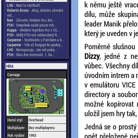
k němu ještě vrac
LHS
- Není to HotRod?
Roberto Bruno
- Ahoj, sháním závodní
dílu, může skupin
vid...
kiwi
- Zdravim, hledam hru, kte...
leader Manik přelož
PCH
- DeepSeek našel pouze toh...
Kuppa
- Hledám logickou hru z C6...
který je uveden v 
PCH
- Mdlý PCH má odzkoušený R...
Carpenter
- Souhlasím s Patrikem a k...
Poměrně slušnou p
Carpenter
- Vše už funguje ke spokoj...
LHS
- Nerozporuju. Jen mě poba...
Dizzy
, jedné z ne
PCH
- Mas dve moznosti. 1. bu...
vůbec. Všechny díl
HRA
úvodním intrem a 
Carnage
v emulátoru VICE 
directory a soubo
možné kopírovat n
uložil jsem hry ta
Herní styl
Overhead
Jedná se o prostý p
Multiplayer
Bez multiplayeru
opět přeložené nej
Rok vydání
1993