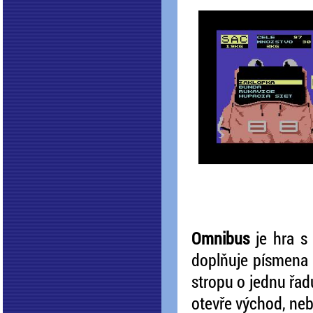
Omnibus
je hra s
doplňuje písmena
stropu o jednu řa
otevře východ, ne