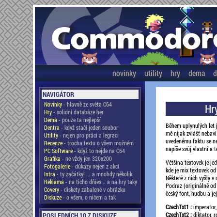
novinky
utility
hry
dema
d
NAVIGÁTOR
Novinky
- hlavně ze světa C64
Hr
Hry
- solidní databáze her
Dema
- pouze ta nejlepší
Během uplynulých let 
Dentra
- když stačí jeden soubor
mě nijak zvlášť nebaví.
Utility
- nejen pro práci a legraci
uvedenému faktu se ne
Recenze
- trocha textu o všem možném
napíše svůj vlastní a t
PC Software
- když to nejde na C64
Grafika
- ne vždy jen 320x200
Většina textovek je je
Fotogalerie
- důkazy nejen z akcí
kde je mix textovek od
Intra
- ty začátky! ... a mnohdy několik
Některé z nich vyšly v
Reklama
- na ticho dňies .. a na hry taky
Podraz (originálně od 
Covery
- diskety zabalené v obrázku
český font, hudbu a je
Diskuze
- o všem, o ničem a tak
CzechTxt1 :
imperator,
POSLEDNÍCH 10 Z DISKUZE
CzechTxt2 :
diktator, 