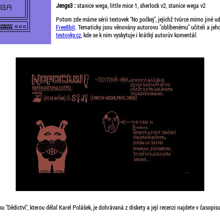
Jengs3 :
stanice wega, little mice 1, sherlock v2, stanice wega v2
Potom zde máme sérii textovek "No počkej", jejichž tvůrce mimo jiné ud
Free8bit
. Tematicky jsou věnovány autorovu "oblíbenému" učiteli a jeho
textovky.cz
, kde se k nim vyskytuje i krátký autorův komentář.
 "Dědictví", kterou dělal Karel Polášek, je dohrávaná z diskety a její recenzi najdete v časopis