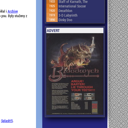
1933
Staff of Karnath, The
1925
International Soccer
1920
Decathlon
ělal i
Archive
1919
3-D Labyrinth
 psu. Byly staženy z
1890
Dinky Doo
ADVERT
u
Splash!5
.