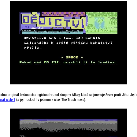
ednu originál českou strategickou hru od skupiny Alkay, která se jmenuje Sever proti Jihu. Její 
rát čísle 1
(a její fuck off v jednom z čísel The Trash news).