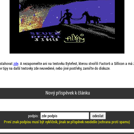
 stahovat
zde
. A nezapomeňte ani na textovku Bytefest, kterou stvořili Factor6 a Sillicon a má 
tipy na další textovky zde neuvedené, nebo jiné postřehy, zamiřte do diskuze.
Nový příspěvek k článku
podpis :
První znak podpisu musí být vykřičník, jinak se příspěvek neodešle (ochrana proti spamu)