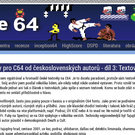
entra
recenze
inception64
HighScore
DSPD
literatura
obrá
y pro C64 od československých autorů - díl 3: Texto
jsem vypátrával a hromadil české textovky na C64. Je to docela paradoxní, protože sám textov
 Svůj archiv jsem posílal několika lidem, ale nikdy nebyl nikde uceleně vystaven. Proto vznikl t
bude jednat ani tak o článek o textovkách, jako spíše o seznam textovek. Komu se bude zdát n
ento mi omlátí příležitostně o hlavu.
dnofilových, často jsou psány pouze v basicu a v originálním C64 fontu. Jako první se podívám
 různých autorů, různých stylů a příběhů. Jsou zde klasické chodící textovky i takové, kde hráč
 době vzniku na více platformách, např. Podraz, ÚV KSČ nebo A to snad ne. Ne nutně je tvořili vž
Fr. Fuky na Spectru) se na C64 vyskytuje v několika verzích. Technicky nejpovedenější byl Tajup
jí autor působil v demoskupinách Death a Cult.
 tajuplny hrad, centaur 2001, uv ksc, podraz, uhlobaron, dallas oel, detektiv, limonada, chammu
rock, super adventure,poklad azteku, godzilla, shokosugi ninja