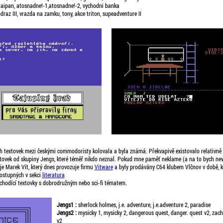
, taipan, atosnadne!-1,atosnadne!-2, vychodni banka
draz III, vrazda na zamku, tony, akce triton, supeadventure II
h textovek mezi českými commodoristy kolovala a byla známá. Překvapivě existovalo relativně 
xtovek od skupiny Jengs, které téměř nikdo neznal. Pokud mne paměť neklame (a na to bych ne
 je Marek Vít, který dnes provozuje firmu
Vitware
a byly prodávány C64 klubem Vlčnov v době, k
dostupných v sekci
literatura
 chodící textovky s dobrodružným nebo sci-fi tématem.
Jengs1 :
sherlock holmes, j.e. adventure, j.e.adventure 2, paradise
Jengs2 :
mysicky 1, mysicky 2, dangerous quest, danger. quest v2, zach
v2