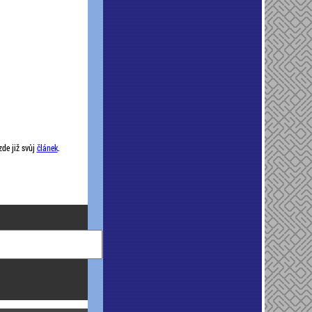
zde již svůj
článek
.