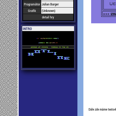
Programátor
Julian Burger
Grafik
(Unknown)
detail hry
INTRO
Dále zde máme textovku