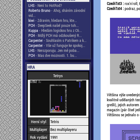
CzechTxt3 :
rox'n'roll
LHS
- Není to HotRod?
CzechTxt4 :
podraz, po
Roberto Bruno
- Ahoj, sháním závodní
vid...
kiwi
- Zdravim, hledam hru, kte...
PCH
- DeepSeek našel pouze toh...
Kuppa
- Hledám logickou hru z C6...
PCH
- Mdlý PCH má odzkoušený R...
Carpenter
- Souhlasím s Patrikem a k...
Carpenter
- Vše už funguje ke spokoj...
LHS
- Nerozporuju. Jen mě poba...
PCH
- Mas dve moznosti. 1. bu...
HRA
Tetrys
Většina výše uvedenýc
kvalitně udělaných te
grešli), jejich autorem
magazin (pár čísel je
Většinou se jednalo o
Herní styl
Tetris
Multiplayer
Bez multiplayeru
Rok vydání
1991