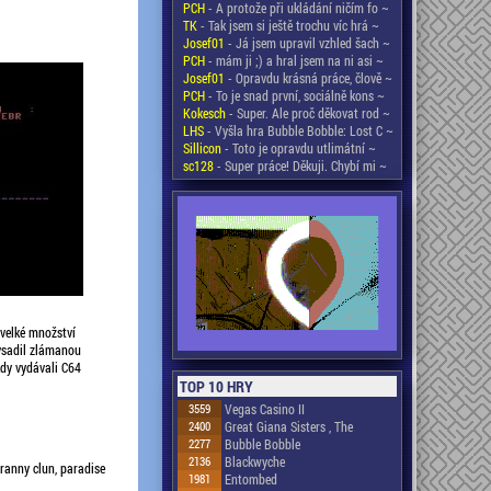
PCH
- A protože při ukládání ničím fo ~
TK
- Tak jsem si ještě trochu víc hrá ~
Josef01
- Já jsem upravil vzhled šach ~
PCH
- mám ji ;) a hral jsem na ni asi ~
Josef01
- Opravdu krásná práce, člově ~
PCH
- To je snad první, sociálně kons ~
Kokesch
- Super. Ale proč děkovat rod ~
LHS
- Vyšla hra Bubble Bobble: Lost C ~
Sillicon
- Toto je opravdu utlimátní ~
sc128
- Super práce! Děkuji. Chybí mi ~
velké množství
vsadil zlámanou
dy vydávali C64
TOP 10 HRY
3559
Vegas Casino II
2400
Great Giana Sisters , The
2277
Bubble Bobble
2136
Blackwyche
ranny clun, paradise
1981
Entombed