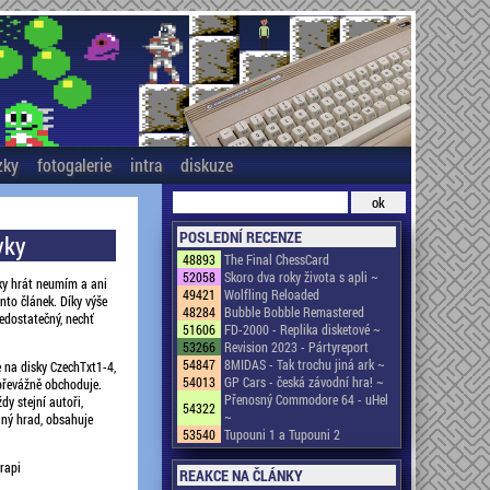
zky
fotogalerie
intra
diskuze
POSLEDNÍ RECENZE
vky
48893
The Final ChessCard
52058
Skoro dva roky života s apli ~
ky hrát neumím a ani
49421
Wolfling Reloaded
ento článek. Díky výše
48284
Bubble Bobble Remastered
edostatečný, nechť
51606
FD-2000 - Replika disketové ~
53266
Revision 2023 - Pártyreport
54847
8MIDAS - Tak trochu jiná ark ~
e na disky CzechTxt1-4,
54013
GP Cars - česká závodní hra! ~
 převážně obchoduje.
Přenosný Commodore 64 - uHel
dy stejní autoři,
54322
~
lný hrad, obsahuje
53540
Tupouni 1 a Tupouni 2
rapi
REAKCE NA ČLÁNKY