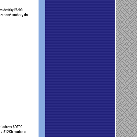
es desítky řádků
y zadané soubory do
ží adresy $DE00 -
, z 512Kb souboru