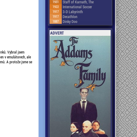
1931
Staff of Karnath, The
1922
International Soccer
1917
3-D Labyrinth
1917
Decathlon
1887
Dinky Doo
ADVERT
nků. Vybral jsem
en v emulátorech, ale
émů. A protože jsme se