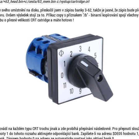
c:/cesta/+63_head.bin+c:/cesta/63_mem.bin c:/vystup/cartridge.crt
e svého umístnění na disku, přeskočil jsem v zápisu banky 3-62, takže je jasné, že zápis bude př
ru. Ovšem výsledek stojí za to. Příkaz copy s příznakem "/b" - binarní kopírování spojí všechn
bu o přesné velikosti CRT catridge a máte hotovo !
ovádí na každém typu CRT trochu jinak a zde probíhá přepínání následovně. Pro přepnutí slou
ty 1 do tohoto rozsahu aktivujete odpovídající bank. Zapíšete-li na adresu $DE05 hodnotu 1
nk. Zápisem hodnoty 0 na adresu se automaticky nastaví jako aktivní bank 0.