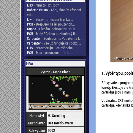
LHS
- Není to HotRod?
Roberto Bruno
- Ahoj, sháním závodní
vid...
kiwi
- Zdravim, hledam hru, kte...
PCH
- DeepSeek našel pouze toh...
Kuppa
- Hledám logickou hru z C6...
PCH
- Mdlý PCH má odzkoušený R...
Carpenter
- Souhlasím s Patrikem a k...
Carpenter
- Vše už funguje ke spokoj...
LHS
- Nerozporuju. Jen mě poba...
PCH
- Mas dve moznosti. 1. bu...
HRA
Zytron - Mega Blast
1. Výběr typu, popi
Při vytváření program
kazety. Existuje ale kr
cartridge jsou s námi 
Ve zkratce. CRT mohou
cartridge, kde takřka 
Herní styl
H. Scrolling
Multiplayer
Bez multiplayeru
Rok vydání
9992