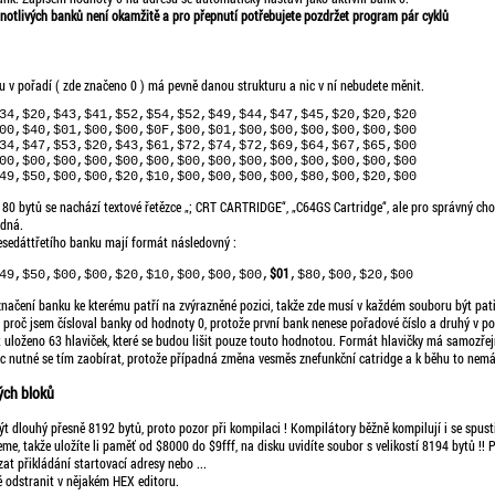
dnotlivých banků není okamžitě a pro přepnutí potřebujete pozdržet program pár cyklů
u v pořadí ( zde značeno 0 ) má pevně danou strukturu a nic v ní nebudete měnit.
34,$20,$43,$41,$52,$54,$52,$49,$44,$47,$45,$20,$20,$20

00,$40,$01,$00,$00,$0F,$00,$01,$00,$00,$00,$00,$00,$00

34,$47,$53,$20,$43,$61,$72,$74,$72,$69,$64,$67,$65,$00		

00,$00,$00,$00,$00,$00,$00,$00,$00,$00,$00,$00,$00,$00

é 80 bytů se nachází textové řetězce „; CRT CARTRIDGE“, „C64GS Cartridge“, ale pro správný ch
idná.
esedáttřetího banku mají formát následovný :
$01
49,$50,$00,$00,$20,$10,$00,$00,$00,
značení banku ke kterému patří na zvýrazněné pozici, takže zde musí v každém souboru být pat
 proč jsem čísloval banky od hodnoty 0, protože první bank nenese pořadové číslo a druhý v po
t uloženo 63 hlaviček, které se budou lišit pouze touto hodnotou. Formát hlavičky má samozřejm
c nutné se tím zaobírat, protože případná změna vesměs znefunkční catridge a k běhu to nemá 
ých bloků
 dlouhý přesně 8192 bytů, proto pozor při kompilaci ! Kompilátory běžně kompilují i se spust
me, takže uložíte li paměť od $8000 do $9fff, na disku uvidíte soubor s velikostí 8194 bytů !! Pr
at přikládání startovací adresy nebo ...
ně odstranit v nějakém HEX editoru.