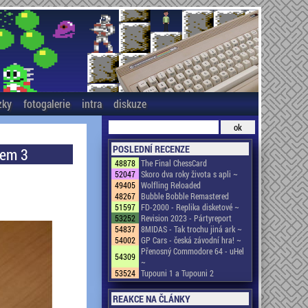
zky
fotogalerie
intra
diskuze
POSLEDNÍ RECENZE
tem 3
48878
The Final ChessCard
52047
Skoro dva roky života s apli ~
49405
Wolfling Reloaded
48267
Bubble Bobble Remastered
51597
FD-2000 - Replika disketové ~
53252
Revision 2023 - Pártyreport
54837
8MIDAS - Tak trochu jiná ark ~
54002
GP Cars - česká závodní hra! ~
Přenosný Commodore 64 - uHel
54309
~
53524
Tupouni 1 a Tupouni 2
REAKCE NA ČLÁNKY