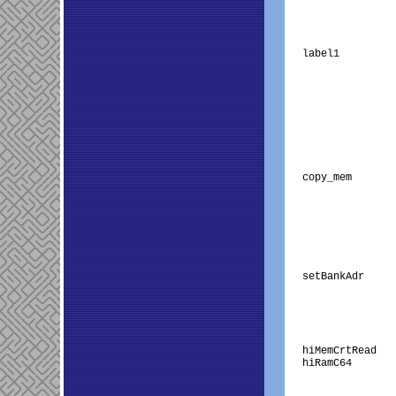
                
                
                
label1         
               
                
               
               
               
               
copy_mem       
               
               
               
               
               
               
setBankAdr     
               
               
               
               
hiMemCrtRead   
hiRamC64       
                
               