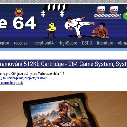
entra
recenze
inception64
HighScore
DSPD
literatura
obrá
ramování 512Kb Cartridge - C64 Game System, Sys
amu pro C64 jsou psány pro Turboassembler 1.5
://sourceforge.net/projects/tass64/
4.sourceforge.net/