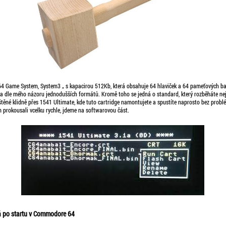
4 Game System, System3 „ s kapacirou 512Kb, která obsahuje 64 hlaviček a 64 pameťových ba
h a dle mého názoru jednodušších formátů. Kromě toho se jedná o standard, který rozběháte nej
štěné klidně přes 1541 Ultimate, kde tuto cartridge namontujete a spustíte naprosto bez probl
rokousali vcelku rychle, jdeme na softwarovou část.
á po startu v Commodore 64