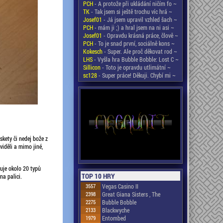
PCH
- A protože při ukládání ničím fo ~
TK
- Tak jsem si ještě trochu víc hrá ~
Josef01
- Já jsem upravil vzhled šach ~
PCH
- mám ji ;) a hral jsem na ni asi ~
Josef01
- Opravdu krásná práce, člově ~
PCH
- To je snad první, sociálně kons ~
Kokesch
- Super. Ale proč děkovat rod ~
LHS
- Vyšla hra Bubble Bobble: Lost C ~
Sillicon
- Toto je opravdu utlimátní ~
sc128
- Super práce! Děkuji. Chybí mi ~
kety či nedej bože z
viděli a mimo jiné,
uje okolo 20 typů
TOP 10 HRY
na palici.
3557
Vegas Casino II
2398
Great Giana Sisters , The
2275
Bubble Bobble
2133
Blackwyche
1979
Entombed