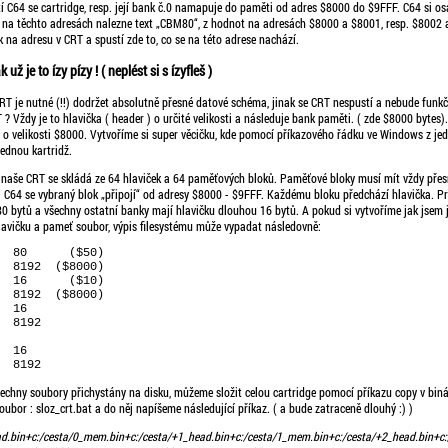
í C64 se cartridge, resp. její bank č.0 namapuje do paměti od adres $8000 do $9FFF. C64 si o
a těchto adresách nalezne text „CBM80“, z hodnot na adresách $8000 a $8001, resp. $8002 a
 na adresu v CRT a spustí zde to, co se na této adrese nachází.
ž je to ízy pízy ! ( neplést si s ízyfleš )
RT je nutné (!!) dodržet absolutně přesné datové schéma, jinak se CRT nespustí a nebude funkč
? Vždy je to hlavička ( header ) o určité velikosti a následuje bank paměti. ( zde $8000 bytes)
 o velikosti $8000. Vytvoříme si super věcičku, kde pomocí příkazového řádku ve Windows z je
ednou kartridž.
, naše CRT se skládá ze 64 hlaviček a 64 paměťových bloků. Paměťové bloky musí mít vždy přesno
 C64 se vybraný blok „připojí“ od adresy $8000 - $9FFF. Každému bloku předchází hlavička. Prv
 bytů a všechny ostatní banky mají hlavičku dlouhou 16 bytů. A pokud si vytvoříme jak jsem ji
lavičku a pameť soubor, výpis filesystému může vypadat následovně:
echny soubory přichystány na disku, můžeme složit celou cartridge pomocí příkazu copy v bin
bor : sloz_crt.bat a do něj napíšeme následující příkaz. ( a bude zatraceně dlouhý :) )
ad.bin+c:/cesta/0_mem.bin+c:/cesta/+1_head.bin+c:/cesta/1_mem.bin+c:/cesta/+2_head.bin+c