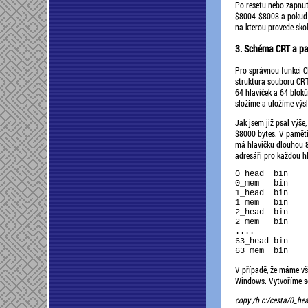
Po resetu nebo zapnut
$8004-$8008 a pokud n
na kterou provede skok
3. Schéma CRT a pak u
Pro správnou funkci C
struktura souboru CRT 
64 hlaviček a 64 bloků
složíme a uložíme výsl
Jak jsem již psal výše
$8000 bytes. V paměti
má hlavičku dlouhou 80
adresáři pro každou h
0_head  bin	 80	 ($50)

0_mem   bin	 8192  ($8000)

1_head  bin	 16	 ($10)

1_mem   bin	 8192  ($8000)

2_head  bin	 16

2_mem   bin	 8192

....

63_head bin	 16

V případě, že máme vš
Windows. Vytvoříme sou
copy /b c:/cesta/0_he