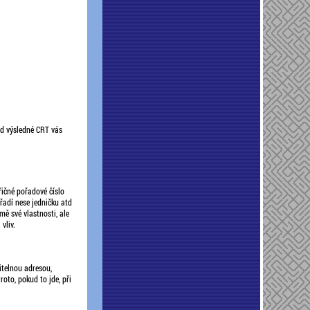
od výsledné CRT vás
řičné pořadové číslo
řadí nese jedničku atd
ě své vlastnosti, ale
vliv.
itelnou adresou,
oto, pokud to jde, při