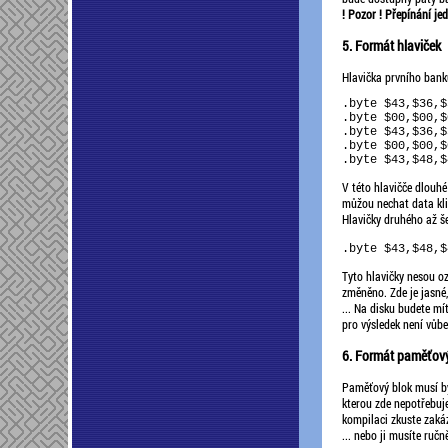
! Pozor ! Přepínání je
5. Formát hlaviček
Hlavička prvního bank
.byte $43,$36,$
.byte $00,$00,$
.byte $43,$36,$
.byte $00,$00,$
V této hlavičče dlouh
můžou nechat data kl
Hlavičky druhého až š
.byte $43,$48,$
Tyto hlavičky nesou o
změněno. Zde je jasné,
... Na disku budete mí
pro výsledek není vůbe
6. Formát paměťov
Paměťový blok musí být
kterou zde nepotřebuje
kompilaci zkuste zakáz
... nebo ji musíte ruč