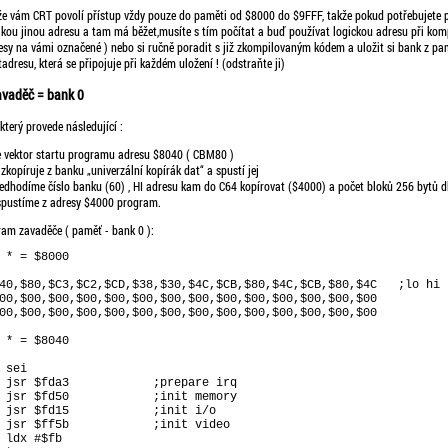
že vám CRT povolí přístup vždy pouze do paměti od $8000 do $9FFF, takže pokud potřebujete 
kou jinou adresu a tam má běžet,musíte s tím počítat a buď používat logickou adresu při komp
esy na vámi označené ) nebo si ručně poradit s již zkompilovaným kódem a uložit si bank z pa
adresu, která se připojuje při každém uložení ! (odstraňte ji)
avaděč = bank 0
 který provede následující :
e vektor startu programu adresu $8040 ( CBM80 )
zkopíruje z banku „univerzální kopírák dat“ a spustí jej
edhodíme číslo banku (60) , HI adresu kam do C64 kopírovat ($4000) a počet bloků 256 bytů d
spustíme z adresy $4000 program.
ram zavaděče ( paměť - bank 0 ):
 * = $8000

40,$80,$C3,$C2,$CD,$38,$30,$4C,$CB,$80,$4C,$CB,$80,$4C   ;lo hi l
00,$00,$00,$00,$00,$00,$00,$00,$00,$00,$00,$00,$00,$00

00,$00,$00,$00,$00,$00,$00,$00,$00,$00,$00,$00,$00,$00

 * = $8040

sei

 jsr $fda3            ;prepare irq

 jsr $fd50            ;init memory

 jsr $fd15            ;init i/o

 jsr $ff5b            ;init video

 ldx #$fb
