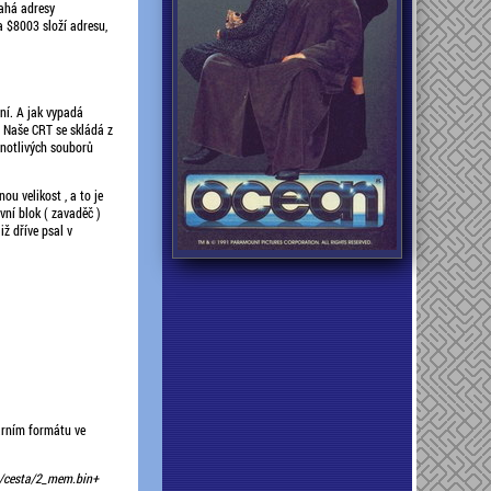
sahá adresy
 $8003 složí adresu,
ní. A jak vypadá
. Naše CRT se skládá z
dnotlivých souborů
u velikost , a to je
ní blok ( zavaděč )
ž dříve psal v
árním formátu ve
:/cesta/2_mem.bin+