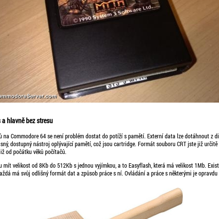
s a hlavně bez stresu
ů na Commodore 64 se není problém dostat do potíží s pamětí. Externí data lze dotáhnout z dis
ásný, dostupný nástroj oplývající pamětí, což jsou cartridge. Formát souboru CRT jste již určitě 
již od počátku věků počítačů.
 mít velikost od 8Kb do 512Kb s jednou vyjímkou, a to Easyflash, která má velikost 1Mb. Exist
každá má svůj odlišný formát dat a způsob práce s ní. Ovládání a práce s některými je opravdu 