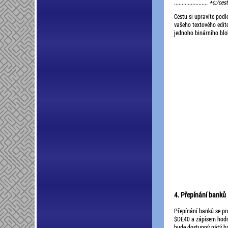
...................... +
Cestu si upravíte podl
vašeho textového edito
jednoho binárního blo
4. Přepínání banků
Přepínání banků se pr
$DE40 a zápisem hodno
bude dostupný pátý ba