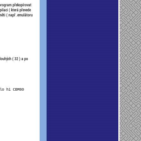
program překopírovat
ilaci ( která převede
měti ( např .emulátoru
louhých ( 32 ) a po
o hi CBM80
