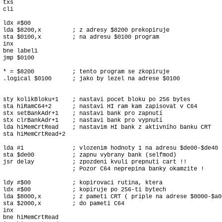
txs

cli

ldx #$00	

 lda $8200,x         ; z adresy $8200 prekopiruje

 sta $0100,x         ; na adresu $0100 program

inx

 bne label1

 jmp $0100

 * = $8200           ; tento program se zkopiruje 

 .logical $0100      ; jako by lezel na adrese $0100

 sty kolikBloku+1    ; nastavi pocet bloku po 256 bytes

 sta hiRamC64+2      ; nastavi HI ram kam zapisovat v C64

 stx setBankAdr+1    ; nastavi bank pro zapnutí

 stx clrBankAdr+1    ; nastavi bank pro vypnutí

 lda hiMemCrtRead    ; nastavim HI bank z aktivního banku CRT

 sta hiMemCrtRead+2

 lda #1              ; vlozenim hodnoty 1 na adresu $de00-$de40

 sta $de00           ; zapnu vybrany bank (selfmod)

 jsr delay           ; zpozdeni kvuli prepnuti cart !! 

                     ; Pozor C64 neprepina banky okamzite !

 ldy #$00            ; kopirovaci rutina, ktera

 ldx #$00            ; kopiruje po 256-ti bytech 

 lda $8000,x         ; z pameti CRT ( priple na adrese $8000-$a00
 sta $2000,x         ; do pameti C64

inx

 bne hiMemCrtRead
