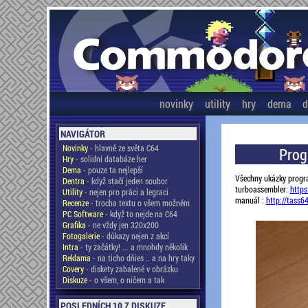
novinky
utility
hry
dema
d
NAVIGÁTOR
Novinky
- hlavně ze světa C64
Prog
Hry
- solidní databáze her
Dema
- pouze ta nejlepší
Všechny ukázky progr
Dentra
- když stačí jeden soubor
turboassembler:
https
Utility
- nejen pro práci a legraci
manuál :
http://tass6
Recenze
- trocha textu o všem možném
PC Software
- když to nejde na C64
Grafika
- ne vždy jen 320x200
Fotogalerie
- důkazy nejen z akcí
Intra
- ty začátky! ... a mnohdy několik
Reklama
- na ticho dňies .. a na hry taky
Covery
- diskety zabalené v obrázku
Diskuze
- o všem, o ničem a tak
POSLEDNÍCH 10 Z DISKUZE