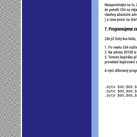
Nezapomínejte na to, 
do paměti C64 na něja
všechny absolutní adr
) a zase pozor na start
7. Programujeme z
Zde již čistý kus kódu,
1. Po resetu C64 načt
2. Na adresu $0100 si 
3. Tomuto kopíráku př
provedení kopírování 
A nyní slibovaný prog
               
.byte $40,$80,$
.byte $00,$00,$
.byte $00,$00,$
               
                
               
               
               
               
               