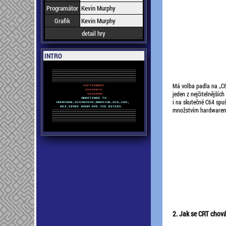
Programátor
Kevin Murphy
Grafik
Kevin Murphy
detail hry
INTRO
Má volba padla na „C6
jeden z nejčitelnějšíc
i na skutečné C64 spu
množstvím hardwarem p
2. Jak se CRT chov