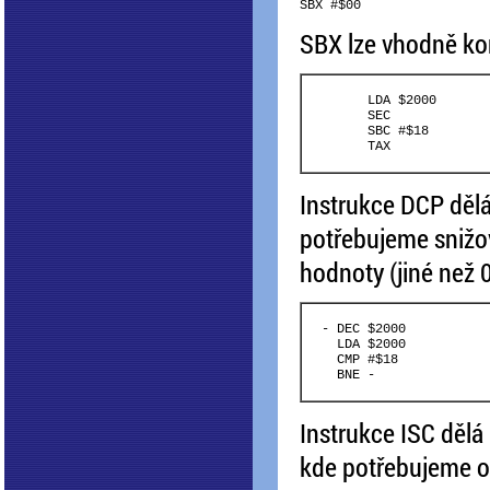
SBX lze vhodně ko
	LDA $2000

	SEC

	SBC #$18

Instrukce DCP dělá
potřebujeme snižov
hodnoty (jiné než 0
  - DEC $2000

    LDA $2000

    CMP #$18

Instrukce ISC dělá
kde potřebujeme od