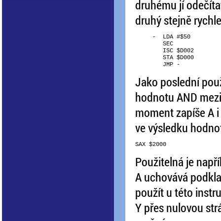
druhému jí odečíta
druhý stejně rychl
     -  LDA #$50

        SEC

        ISC $D002

        STA $D000

Jako poslední použ
hodnotu AND mezi A
moment zapíše A i 
ve výsledku hodnot
Použitelná je napří
A uchovává podkla
použít u této instr
Y přes nulovou str