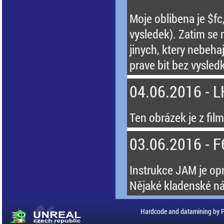
Moje oblibena je $fc,
vysledek). Zatim se 
jinych, ktery nebehaj
prave bit bez vysledk
04.06.2016 - 
Ten obrázek je z fil
03.06.2016 - F
Instrukce JAM je op
Nějaké kladenské nář
Hardcode and datamining by 