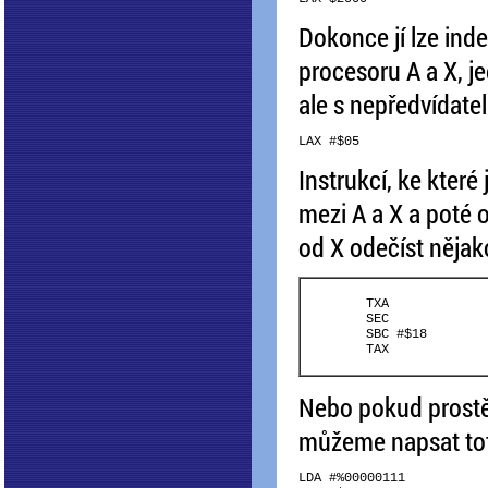
Dokonce jí lze ind
procesoru A a X, je
ale s nepředvídat
Instrukcí, ke které
mezi A a X a poté
od X odečíst něja
	TXA

	SEC

	SBC #$18

Nebo pokud prostě
můžeme napsat to
LDA #%00000111
