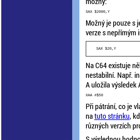
možný:
Možný je pouze s j
verze s nepřímým 
Na C64 existuje něk
nestabilní. Např. 
A uložila výsledek
Při pátrání, co je 
na
tuto stránku
, k
různých verzích pr
S výslednou hodno