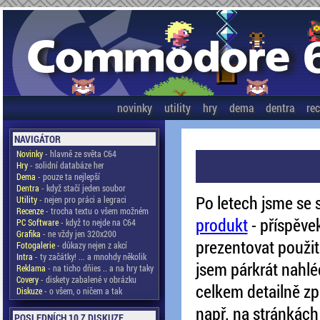
novinky
utility
hry
dema
dentra
re
NAVIGÁTOR
Novinky
- hlavně ze světa C64
Hry
- solidní databáze her
Dema
- pouze ta nejlepší
Dentra
- když stačí jeden soubor
Po letech jsme se 
Utility
- nejen pro práci a legraci
Recenze
- trocha textu o všem možném
produkt
- příspěve
PC Software
- když to nejde na C64
Grafika
- ne vždy jen 320x200
prezentovat použit
Fotogalerie
- důkazy nejen z akcí
Intra
- ty začátky! ... a mnohdy několik
jsem párkrát nahléd
Reklama
- na ticho dňies .. a na hry taky
Covery
- diskety zabalené v obrázku
celkem detailně zp
Diskuze
- o všem, o ničem a tak
např. na stránká
POSLEDNÍCH 10 Z DISKUZE