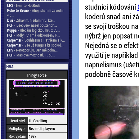
studnici kódování
LHS
- Není to HotRod?
Roberto Bruno
- Ahoj, sháním závodní
koderů snad ani žá
vid...
kiwi
- Zdravim, hledam hru, kte...
se svojí troškou 
PCH
- DeepSeek našel pouze toh...
Kuppa
- Hledám logickou hru z C6...
nýbrž jen popsat ně
PCH
- Mdlý PCH má odzkoušený R...
Carpenter
- Souhlasím s Patrikem a k...
Nejedná se o efekty
Carpenter
- Vše už funguje ke spokoj...
LHS
- Nerozporuju. Jen mě poba...
využití je napříkla
PCH
- Mas dve moznosti. 1. bu...
napnelismus (ušetří
HRA
podobně časově krit
Thingy Force
Herní styl
H. Scrolling
Multiplayer
Bez multiplayeru
Rok vydání
1987