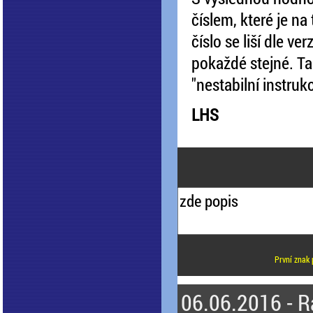
číslem, které je n
číslo se liší dle v
pokaždé stejné. Ta
"nestabilní instruk
LHS
První znak 
06.06.2016 - R