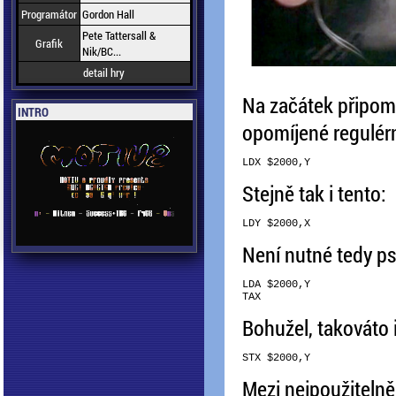
Programátor
Gordon Hall
Pete Tattersall &
Grafik
Nik/BC...
detail hry
Na začátek připomen
INTRO
opomíjené regulérn
Stejně tak i tento:
Není nutné tedy p
LDA $2000,Y

Bohužel, takováto i
Mezi nejpoužitelněj