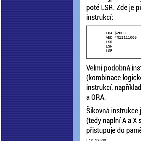
poté LSR. Zde je p
instrukcí:
	LDA $2000

	AND #%11111000

	LSR

	LSR

Velmi podobná ins
(kombinace logické
instrukcí, napříkla
a ORA.
Šikovná instrukce j
(tedy naplní A a X
přistupuje do pamět