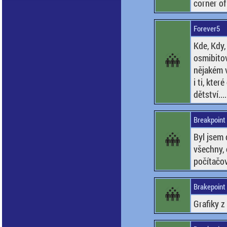
corner of
Forever5
Kde, Kdy,
osmibitov
nějakém v
i ti, kte
dětství....
Breakpoint 
Byl jsem 
všechny, c
počítačov
Brakepoint 
Grafiky z