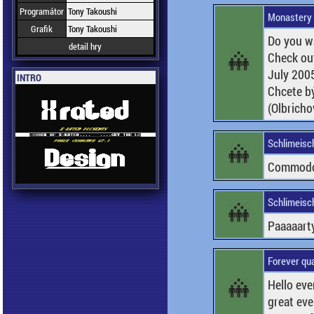
Programátor
Tony Takoushi
Monastery
Grafik
Tony Takoushi
Do you w
detail hry
Check out
July 200
INTRO
Chcete b
(Olbricho
Schlimeisc
Commodori
Schlimeisc
Paaaaarty
Forever qu
Hello eve
great eve