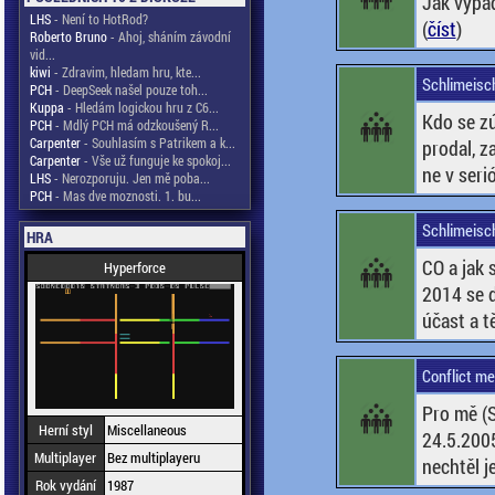
Jak vypad
LHS
- Není to HotRod?
(
číst
)
Roberto Bruno
- Ahoj, sháním závodní
vid...
kiwi
- Zdravim, hledam hru, kte...
Schlimeisch
PCH
- DeepSeek našel pouze toh...
Kuppa
- Hledám logickou hru z C6...
Kdo se zú
PCH
- Mdlý PCH má odzkoušený R...
Carpenter
- Souhlasím s Patrikem a k...
prodal, za
Carpenter
- Vše už funguje ke spokoj...
ne v seri
LHS
- Nerozporuju. Jen mě poba...
PCH
- Mas dve moznosti. 1. bu...
Schlimeisc
HRA
CO a jak 
Hyperforce
2014 se d
účast a t
Conflict me
Pro mě (S
Herní styl
Miscellaneous
24.5.2005
Multiplayer
Bez multiplayeru
nechtěl je
Rok vydání
1987