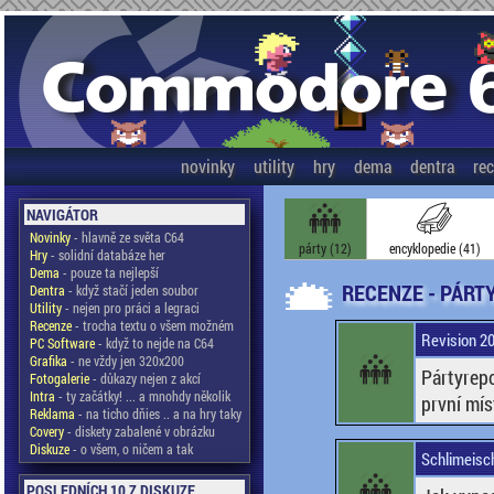
novinky
utility
hry
dema
dentra
re
NAVIGÁTOR
Novinky
- hlavně ze světa C64
párty (12)
encyklopedie (41)
Hry
- solidní databáze her
Dema
- pouze ta nejlepší
RECENZE - PÁRT
Dentra
- když stačí jeden soubor
Utility
- nejen pro práci a legraci
Recenze
- trocha textu o všem možném
Revision 20
PC Software
- když to nejde na C64
Grafika
- ne vždy jen 320x200
Pártyrepo
Fotogalerie
- důkazy nejen z akcí
Intra
- ty začátky! ... a mnohdy několik
první mís
Reklama
- na ticho dňies .. a na hry taky
Covery
- diskety zabalené v obrázku
Diskuze
- o všem, o ničem a tak
Schlimeisch
POSLEDNÍCH 10 Z DISKUZE