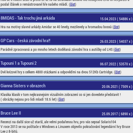
poslal článek o remástrované hře našeho mládí. (
číst
)
8MIDAS - Tak trochu jiná arkáda
15.04.2023 ( 54886 x )
Hra na motivy slavné arkády Amidar se 40 levely, mezilevely a hromadou bossů (
číst
)
GP Cars - česká závodní hra!!
26.03.2023 ( 54037 x )
Parádně zpracovaná a po mnoho letech dodělaná závodní hra s autíčky od LHS (
číst
)
Tupouni 1 a Tupouni 2
06.07.2022 ( 53570 x )
Dvě kvízové hry s celkem 4800 otázkami a odpověďmi na dvou 512Kb Cartridge. (
číst
)
Gianna Sisters v obrazech
20.06.2021 ( 7509 x )
Klasika klasik v tom nejkrasnejsim vizuálním zobrazení co si jen dovedete představit !
( obrázky nejsou pro lidi mladí 18.ti let) (
číst
)
Bruce Lee II
25.09.2017 ( 6890 x )
Recenzi na další sice už starší, ale velmi podařenou hru, pro vás sepsal Solaris104
V roce 2013 se na počítače s Windows a Linuxem objevilo pokračování legendární hry Bruce
Lee z 8-bitů.