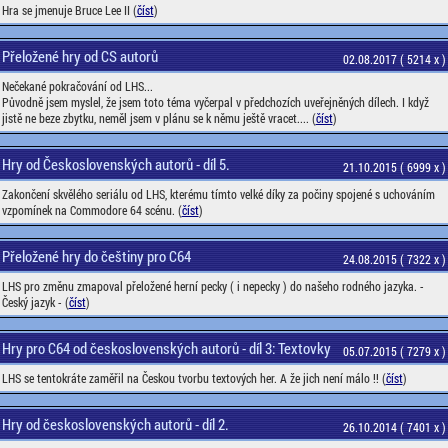
Hra se jmenuje Bruce Lee II (
číst
)
Přeložené hry od CS autorů
02.08.2017 ( 5214 x )
Nečekané pokračování od LHS...
Původně jsem myslel, že jsem toto téma vyčerpal v předchozích uveřejněných dílech. I když
jistě ne beze zbytku, neměl jsem v plánu se k němu ještě vracet.... (
číst
)
Hry od Československých autorů - díl 5.
21.10.2015 ( 6999 x )
Zakončení skvělého seriálu od LHS, kterému tímto velké díky za počiny spojené s uchováním
vzpomínek na Commodore 64 scénu. (
číst
)
Přeložené hry do češtiny pro C64
24.08.2015 ( 7322 x )
LHS pro změnu zmapoval přeložené herní pecky ( i nepecky ) do našeho rodného jazyka. -
Český jazyk - (
číst
)
Hry pro C64 od československých autorů - díl 3: Textovky
05.07.2015 ( 7279 x )
LHS se tentokráte zaměřil na Českou tvorbu textových her. A že jich není málo !! (
číst
)
Hry od československých autorů - díl 2.
26.10.2014 ( 7401 x )