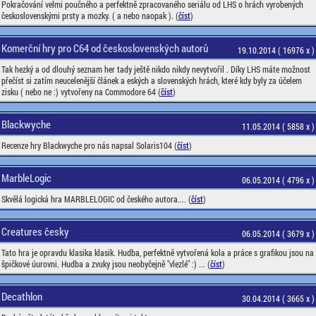
Pokračování velmi poučného a perfektně zpracovaného seriálu od LHS o hrách vyrobených
československými prsty a mozky. ( a nebo naopak ). (
číst
)
Komerční hry pro C64 od československých autorů
19.10.2014 ( 16976 x )
Tak hezký a od dlouhý seznam her tady ještě nikdo nikdy nevytvořil . Díky LHS máte možnost
přečíst si zatím neucelenější článek a eských a slovenských hrách, které kdy byly za účelem
zisku ( nebo ne :) vytvořeny na Commodore 64 (
číst
)
Blackwyche
11.05.2014 ( 5858 x )
Recenze hry Blackwyche pro nás napsal Solaris104 (
číst
)
MarbleLogic
06.05.2014 ( 4796 x )
Skvělá logická hra MARBLELOGIC od českého autora.... (
číst
)
Creatures česky
06.05.2014 ( 3679 x )
Tato hra je opravdu klasika klasik. Hudba, perfektně vytvořená kola a práce s grafikou jsou na
špičkové úurovni. Hudba a zvuky jsou neobyčejně "vlezlé" :) ... (
číst
)
Decathlon
30.04.2014 ( 3665 x )