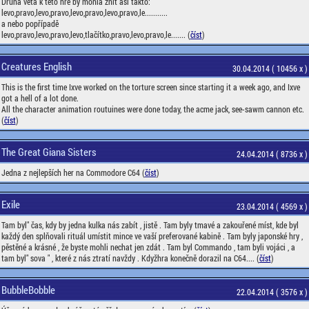
Druhá věta k této hře by mohla znít asi takto:
levo,pravo,levo,pravo,levo,pravo,levo,pravo,le...........
a nebo popřípadě
levo,pravo,levo,pravo,levo,tlačítko,pravo,levo,pravo,le....... (
číst
)
Creatures English
30.04.2014 ( 10456 x )
This is the first time Ixve worked on the torture screen since starting it a week ago, and Ixve
got a hell of a lot done.
All the character animation routuines were done today, the acme jack, see-sawm cannon etc.
(
číst
)
The Great Giana Sisters
24.04.2014 ( 8736 x )
Jedna z nejlepších her na Commodore C64 (
číst
)
Exile
23.04.2014 ( 4569 x )
Tam byl" čas, kdy by jedna kulka nás zabít , jistě . Tam byly tmavé a zakouřené míst, kde byl
každý den splňovali rituál umístit mince ve vaší preferované kabině . Tam byly japonské hry ,
pěstěné a krásné , že byste mohli nechat jen zdát . Tam byl Commando , tam byli vojáci , a
tam byl" sova " , které z nás ztratí navždy . Kdyžhra konečně dorazil na C64.... (
číst
)
BubbleBobble
22.04.2014 ( 3576 x )