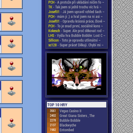
PCH
- A protože při ukládání ničím fo ~
TK
- Tak jsem si ještě trochu víc hrá ~
Josef01
- Já jsem upravil vzhled šach ~
PCH
- mám ji ;) a hral jsem na ni asi ~
Josef01
- Opravdu krásná práce, člově ~
PCH
- To je snad první, sociálně kons ~
Kokesch
- Super. Ale proč děkovat rod ~
LHS
- Vyšla hra Bubble Bobble: Lost C ~
Sillicon
- Toto je opravdu utlimátní ~
sc128
- Super práce! Děkuji. Chybí mi ~
TOP 10 HRY
3561
Vegas Casino II
2402
Great Giana Sisters , The
2278
Bubble Bobble
2137
Blackwyche
1982
Entombed