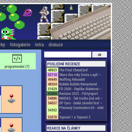
zky
fotogalerie
intra
diskuze
POSLEDNÍ RECENZE
programování (7)
48923
The Final ChessCard
52110
Skoro dva roky života s apli ~
49449
Wolfling Reloaded
48324
Bubble Bobble Remastered
51629
FD-2000 - Replika disketové ~
53304
Revision 2023 - Pártyreport
54886
8MIDAS - Tak trochu jiná ark ~
54037
GP Cars - česká závodní hra! ~
Přenosný Commodore 64 - uHel
54352
~
53570
Tupouni 1 a Tupouni 2
REAKCE NA ČLÁNKY