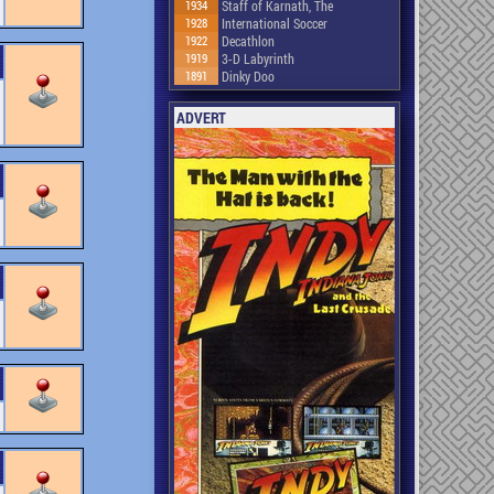
1934
Staff of Karnath, The
1928
International Soccer
1922
Decathlon
1919
3-D Labyrinth
1891
Dinky Doo
ADVERT