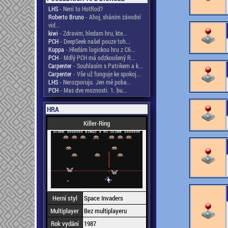
LHS
- Není to HotRod?
Roberto Bruno
- Ahoj, sháním závodní
vid...
kiwi
- Zdravim, hledam hru, kte...
PCH
- DeepSeek našel pouze toh...
Kuppa
- Hledám logickou hru z C6...
PCH
- Mdlý PCH má odzkoušený R...
Carpenter
- Souhlasím s Patrikem a k...
Carpenter
- Vše už funguje ke spokoj...
LHS
- Nerozporuju. Jen mě poba...
PCH
- Mas dve moznosti. 1. bu...
HRA
Killer-Ring
Herní styl
Space Invaders
Multiplayer
Bez multiplayeru
Rok vydání
1987