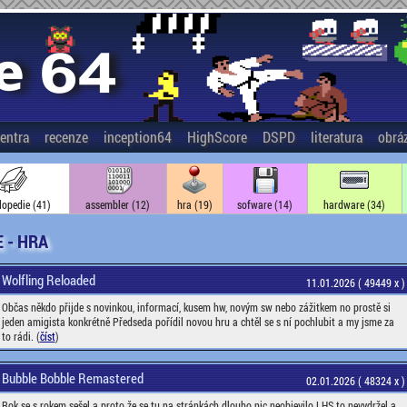
entra
recenze
inception64
HighScore
DSPD
literatura
obrá
lopedie (41)
assembler (12)
hra (19)
sofware (14)
hardware (34)
 - HRA
Wolfling Reloaded
11.01.2026 ( 49449 x )
Občas někdo přijde s novinkou, informací, kusem hw, novým sw nebo zážitkem no prostě si
jeden amigista konkrétně Předseda pořídil novou hru a chtěl se s ní pochlubit a my jsme za
to rádi. (
číst
)
Bubble Bobble Remastered
02.01.2026 ( 48324 x )
Rok se s rokem sešel a proto že se tu na stránkách dlouho nic neobjevilo LHS to nevydržel a