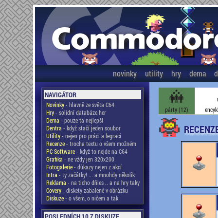
novinky
utility
hry
dema
d
NAVIGÁTOR
Novinky
- hlavně ze světa C64
párty (12)
encyk
Hry
- solidní databáze her
Dema
- pouze ta nejlepší
RECENZE
Dentra
- když stačí jeden soubor
Utility
- nejen pro práci a legraci
Recenze
- trocha textu o všem možném
PC Software
- když to nejde na C64
Grafika
- ne vždy jen 320x200
Fotogalerie
- důkazy nejen z akcí
Intra
- ty začátky! ... a mnohdy několik
Reklama
- na ticho dňies .. a na hry taky
Covery
- diskety zabalené v obrázku
Diskuze
- o všem, o ničem a tak
POSLEDNÍCH 10 Z DISKUZE