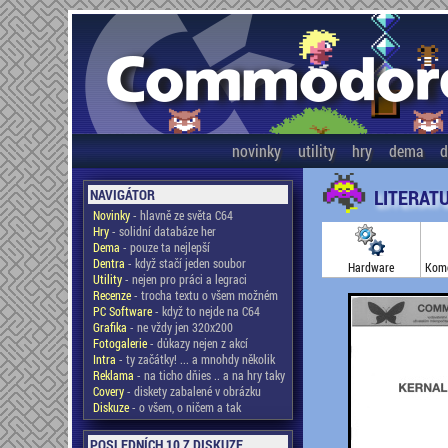
novinky
utility
hry
dema
d
LITERAT
NAVIGÁTOR
Novinky
- hlavně ze světa C64
Hry
- solidní databáze her
Dema
- pouze ta nejlepší
Dentra
- když stačí jeden soubor
Hardware
Kome
Utility
- nejen pro práci a legraci
Recenze
- trocha textu o všem možném
PC Software
- když to nejde na C64
Grafika
- ne vždy jen 320x200
Fotogalerie
- důkazy nejen z akcí
Intra
- ty začátky! ... a mnohdy několik
Reklama
- na ticho dňies .. a na hry taky
Covery
- diskety zabalené v obrázku
Diskuze
- o všem, o ničem a tak
POSLEDNÍCH 10 Z DISKUZE