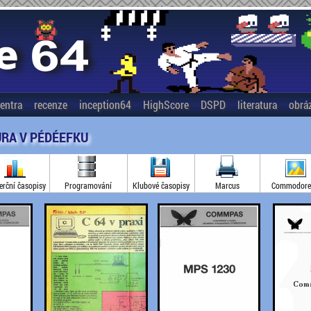
entra
recenze
inception64
HighScore
DSPD
literatura
obrá
URA V PÉDÉEFKU
rční časopisy
Programování
Klubové časopisy
Marcus
Commodore