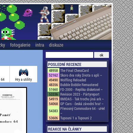
zky
fotogalerie
intra
diskuze
POSLEDNÍ RECENZE
48958
The Final ChessCard
52162
Skoro dva roky života s apli ~
 64
Hry a utility
49490
Wolfling Reloaded
48356
Bubble Bobble Remastered
51660
FD-2000 - Replika disketové ~
53336
Revision 2023 - Pártyreport
54919
8MIDAS - Tak trochu jiná ark ~
54068
GP Cars - česká závodní hra! ~
Přenosný Commodore 64 - uHel
54383
~
53606
Tupouni 1 a Tupouni 2
REAKCE NA ČLÁNKY