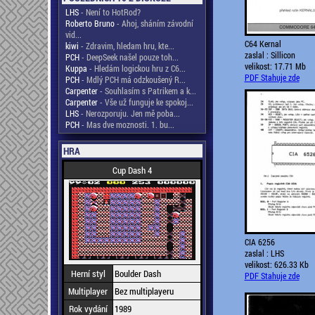
LHS
- Není to HotRod?
Roberto Bruno
- Ahoj, sháním závodní
vid...
C64 Kernal
kiwi
- Zdravim, hledam hru, kte...
zaslal : Sillicon
PCH
- DeepSeek našel pouze toh...
velikost: 17.71 Mb
Kuppa
- Hledám logickou hru z C6...
PDF Stahuje zde
PCH
- Mdlý PCH má odzkoušený R...
Carpenter
- Souhlasím s Patrikem a k...
Carpenter
- Vše už funguje ke spokoj...
LHS
- Nerozporuju. Jen mě poba...
PCH
- Mas dve moznosti. 1. bu...
HRA
Cup Dash 4
CIA 6256
zaslal : LHS
velikost: 626.33 Kb
Herní styl
Boulder Dash
PDF Stahuje zde
Multiplayer
Bez multiplayeru
Rok vydání
1989