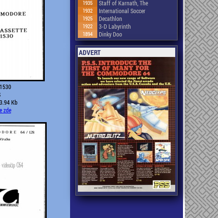
1935
Staff of Karnath, The
1932
International Soccer
1925
Decathlon
1922
3-D Labyrinth
1894
Dinky Doo
ADVERT
 1530
S
23.94 Kb
e zde