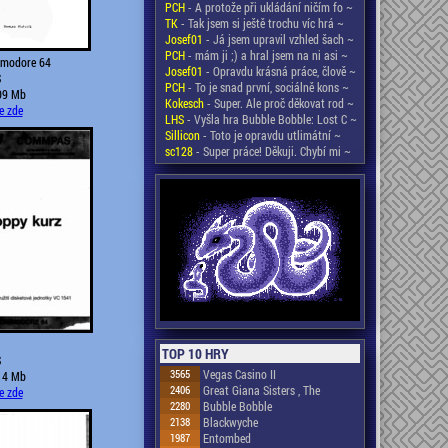
PCH
- A protože při ukládání ničím fo ~
TK
- Tak jsem si ještě trochu víc hrá ~
Josef01
- Já jsem upravil vzhled šach ~
PCH
- mám ji ;) a hral jsem na ni asi ~
modore 64
Josef01
- Opravdu krásná práce, člově ~
S
PCH
- To je snad první, sociálně kons ~
.09 Mb
Kokesch
- Super. Ale proč děkovat rod ~
e zde
LHS
- Vyšla hra Bubble Bobble: Lost C ~
Sillicon
- Toto je opravdu utlimátní ~
sc128
- Super práce! Děkuji. Chybí mi ~
TOP 10 HRY
S
3565
Vegas Casino II
.14 Mb
2406
Great Giana Sisters , The
e zde
2280
Bubble Bobble
2138
Blackwyche
1987
Entombed