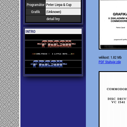
Programátor
Peter Liepa & Cup
Grafik
(Unknown)
detail hry
INTRO
velikost: 1.82 Mb
PDF Stahuje zde