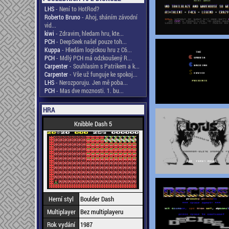
LHS
- Není to HotRod?
Roberto Bruno
- Ahoj, sháním závodní
vid...
kiwi
- Zdravim, hledam hru, kte...
PCH
- DeepSeek našel pouze toh...
Kuppa
- Hledám logickou hru z C6...
PCH
- Mdlý PCH má odzkoušený R...
Carpenter
- Souhlasím s Patrikem a k...
Carpenter
- Vše už funguje ke spokoj...
LHS
- Nerozporuju. Jen mě poba...
PCH
- Mas dve moznosti. 1. bu...
HRA
Knibble Dash 5
Herní styl
Boulder Dash
Multiplayer
Bez multiplayeru
Rok vydání
1987