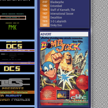
2137
Blackwyche
1982
Entombed
1934
Staff of Karnath, The
1927
International Soccer
1922
Decathlon
1919
3-D Labyrinth
1891
Dinky Doo
ADVERT