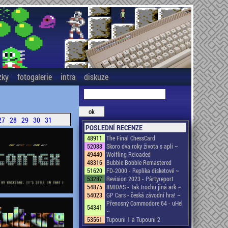
zky
fotogalerie
intra
diskuze
27
28
29
30
31
POSLEDNÍ RECENZE
48911
The Final ChessCard
52088
Skoro dva roky života s apli ~
49440
Wolfling Reloaded
48316
Bubble Bobble Remastered
51620
FD-2000 - Replika disketové ~
53287
Revision 2023 - Pártyreport
54875
8MIDAS - Tak trochu jiná ark ~
54023
GP Cars - česká závodní hra! ~
Přenosný Commodore 64 - uHel
54341
~
53561
Tupouni 1 a Tupouni 2