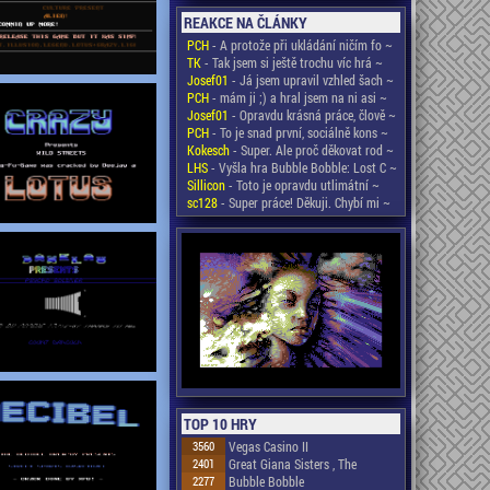
REAKCE NA ČLÁNKY
PCH
- A protože při ukládání ničím fo ~
TK
- Tak jsem si ještě trochu víc hrá ~
Josef01
- Já jsem upravil vzhled šach ~
PCH
- mám ji ;) a hral jsem na ni asi ~
Josef01
- Opravdu krásná práce, člově ~
PCH
- To je snad první, sociálně kons ~
Kokesch
- Super. Ale proč děkovat rod ~
LHS
- Vyšla hra Bubble Bobble: Lost C ~
Sillicon
- Toto je opravdu utlimátní ~
sc128
- Super práce! Děkuji. Chybí mi ~
TOP 10 HRY
3560
Vegas Casino II
2401
Great Giana Sisters , The
2277
Bubble Bobble