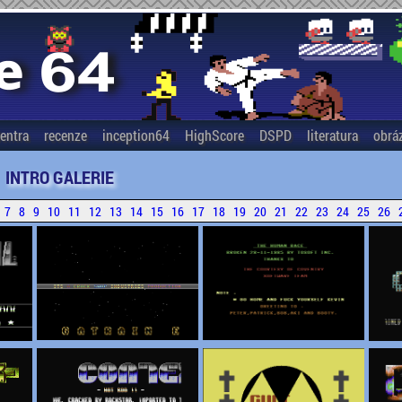
entra
recenze
inception64
HighScore
DSPD
literatura
obrá
INTRO GALERIE
7
8
9
10
11
12
13
14
15
16
17
18
19
20
21
22
23
24
25
26