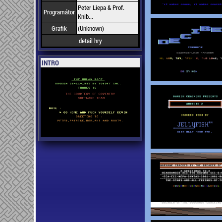
Peter Liepa & Prof.
Programátor
Knib...
Grafik
(Unknown)
detail hry
INTRO