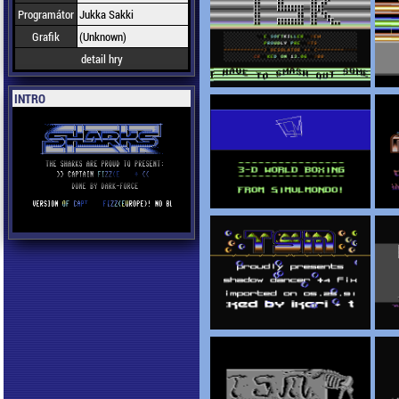
Programátor
Jukka Sakki
Grafik
(Unknown)
detail hry
INTRO