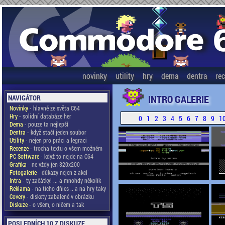
novinky
utility
hry
dema
dentra
re
INTRO GALERIE
NAVIGÁTOR
Novinky
- hlavně ze světa C64
Hry
- solidní databáze her
0
1
2
3
4
5
6
7
8
9
1
Dema
- pouze ta nejlepší
Dentra
- když stačí jeden soubor
Utility
- nejen pro práci a legraci
Recenze
- trocha textu o všem možném
PC Software
- když to nejde na C64
Grafika
- ne vždy jen 320x200
Fotogalerie
- důkazy nejen z akcí
Intra
- ty začátky! ... a mnohdy několik
Reklama
- na ticho dňies .. a na hry taky
Covery
- diskety zabalené v obrázku
Diskuze
- o všem, o ničem a tak
POSLEDNÍCH 10 Z DISKUZE