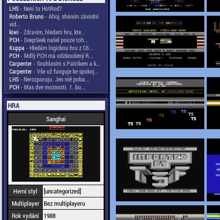
LHS
- Není to HotRod?
Roberto Bruno
- Ahoj, sháním závodní
vid...
kiwi
- Zdravim, hledam hru, kte...
PCH
- DeepSeek našel pouze toh...
Kuppa
- Hledám logickou hru z C6...
PCH
- Mdlý PCH má odzkoušený R...
Carpenter
- Souhlasím s Patrikem a k...
Carpenter
- Vše už funguje ke spokoj...
LHS
- Nerozporuju. Jen mě poba...
PCH
- Mas dve moznosti. 1. bu...
HRA
Sanghai
Herní styl
[uncategorized]
Multiplayer
Bez multiplayeru
Rok vydání
1988