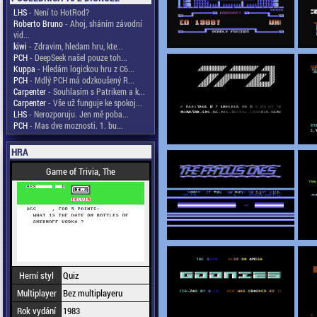
LHS
- Není to HotRod?
Roberto Bruno
- Ahoj, sháním závodní
vid...
kiwi
- Zdravim, hledam hru, kte...
PCH
- DeepSeek našel pouze toh...
Kuppa
- Hledám logickou hru z C6...
PCH
- Mdlý PCH má odzkoušený R...
Carpenter
- Souhlasím s Patrikem a k...
Carpenter
- Vše už funguje ke spokoj...
LHS
- Nerozporuju. Jen mě poba...
PCH
- Mas dve moznosti. 1. bu...
HRA
Game of Trivia, The
Herní styl
Quiz
Multiplayer
Bez multiplayeru
Rok vydání
1983