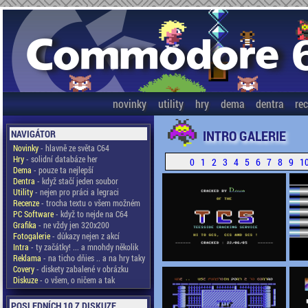
novinky
utility
hry
dema
dentra
re
INTRO GALERIE
NAVIGÁTOR
Novinky
- hlavně ze světa C64
Hry
- solidní databáze her
0
1
2
3
4
5
6
7
8
9
1
Dema
- pouze ta nejlepší
Dentra
- když stačí jeden soubor
Utility
- nejen pro práci a legraci
Recenze
- trocha textu o všem možném
PC Software
- když to nejde na C64
Grafika
- ne vždy jen 320x200
Fotogalerie
- důkazy nejen z akcí
Intra
- ty začátky! ... a mnohdy několik
Reklama
- na ticho dňies .. a na hry taky
Covery
- diskety zabalené v obrázku
Diskuze
- o všem, o ničem a tak
POSLEDNÍCH 10 Z DISKUZE