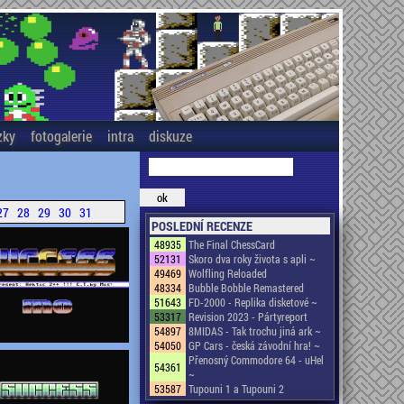
zky
fotogalerie
intra
diskuze
27
28
29
30
31
POSLEDNÍ RECENZE
48935
The Final ChessCard
52131
Skoro dva roky života s apli ~
49469
Wolfling Reloaded
48334
Bubble Bobble Remastered
51643
FD-2000 - Replika disketové ~
53317
Revision 2023 - Pártyreport
54897
8MIDAS - Tak trochu jiná ark ~
54050
GP Cars - česká závodní hra! ~
Přenosný Commodore 64 - uHel
54361
~
53587
Tupouni 1 a Tupouni 2