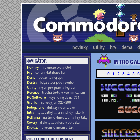
novinky
utility
hry
dema
d
INTRO GAL
NAVIGÁTOR
Novinky
- hlavně ze světa C64
Hry
- solidní databáze her
0
1
2
3
4
5
6
Dema
- pouze ta nejlepší
Dentra
- když stačí jeden soubor
Utility
- nejen pro práci a legraci
Recenze
- trocha textu o všem možném
PC Software
- když to nejde na C64
Grafika
- ne vždy jen 320x200
Fotogalerie
- důkazy nejen z akcí
Intra
- ty začátky! ... a mnohdy několik
Reklama
- na ticho dňies .. a na hry taky
Covery
- diskety zabalené v obrázku
Diskuze
- o všem, o ničem a tak
POSLEDNÍCH 10 Z DISKUZE