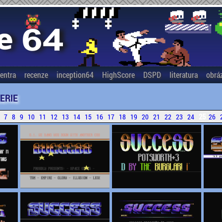
entra
recenze
inception64
HighScore
DSPD
literatura
obrá
ERIE
25
7
8
9
10
11
12
13
14
15
16
17
18
19
20
21
22
23
24
26