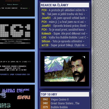
REAKCE NA ČLÁNKY
PCH
- A protože při ukládání ničím fo ~
TK
- Tak jsem si ještě trochu víc hrá ~
Josef01
- Já jsem upravil vzhled šach ~
PCH
- mám ji ;) a hral jsem na ni asi ~
Josef01
- Opravdu krásná práce, člově ~
PCH
- To je snad první, sociálně kons ~
Kokesch
- Super. Ale proč děkovat rod ~
LHS
- Vyšla hra Bubble Bobble: Lost C ~
Sillicon
- Toto je opravdu utlimátní ~
sc128
- Super práce! Děkuji. Chybí mi ~
TOP 10 HRY
3562
Vegas Casino II
2402
Great Giana Sisters , The
2279
Bubble Bobble