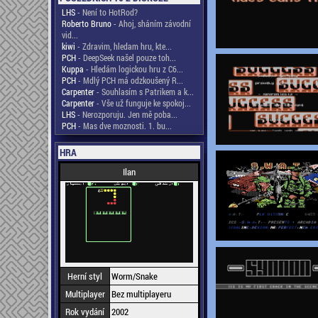
LHS
- Není to HotRod?
Roberto Bruno
- Ahoj, sháním závodní
vid...
kiwi
- Zdravim, hledam hru, kte...
PCH
- DeepSeek našel pouze toh...
Kuppa
- Hledám logickou hru z C6...
PCH
- Mdlý PCH má odzkoušený R...
Carpenter
- Souhlasím s Patrikem a k...
Carpenter
- Vše už funguje ke spokoj...
LHS
- Nerozporuju. Jen mě poba...
PCH
- Mas dve moznosti. 1. bu...
HRA
Ilan
Herní styl
Worm/Snake
Multiplayer
Bez multiplayeru
Rok vydání
2002