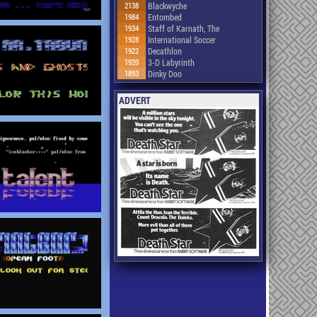
2138
Blackwyche
1984
Entombed
1934
Staff of Karnath, The
1928
International Soccer
1922
Decathlon
1920
3-D Labyrinth
1893
Dinky Doo
ADVERT