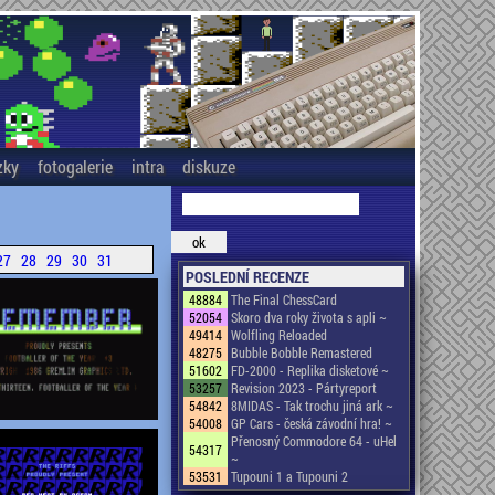
zky
fotogalerie
intra
diskuze
27
28
29
30
31
POSLEDNÍ RECENZE
48884
The Final ChessCard
52054
Skoro dva roky života s apli ~
49414
Wolfling Reloaded
48275
Bubble Bobble Remastered
51602
FD-2000 - Replika disketové ~
53257
Revision 2023 - Pártyreport
54842
8MIDAS - Tak trochu jiná ark ~
54008
GP Cars - česká závodní hra! ~
Přenosný Commodore 64 - uHel
54317
~
53531
Tupouni 1 a Tupouni 2