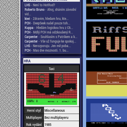
LHS
- Není to HotRod?
Roberto Bruno
- Ahoj, sháním závodní
vid...
kiwi
- Zdravim, hledam hru, kte...
PCH
- DeepSeek našel pouze toh...
Kuppa
- Hledám logickou hru z C6...
PCH
- Mdlý PCH má odzkoušený R...
Carpenter
- Souhlasím s Patrikem a k...
Carpenter
- Vše už funguje ke spokoj...
LHS
- Nerozporuju. Jen mě poba...
PCH
- Mas dve moznosti. 1. bu...
HRA
Taxi
Herní styl
Miscellaneous
Multiplayer
Bez multiplayeru
Rok vydání
1985