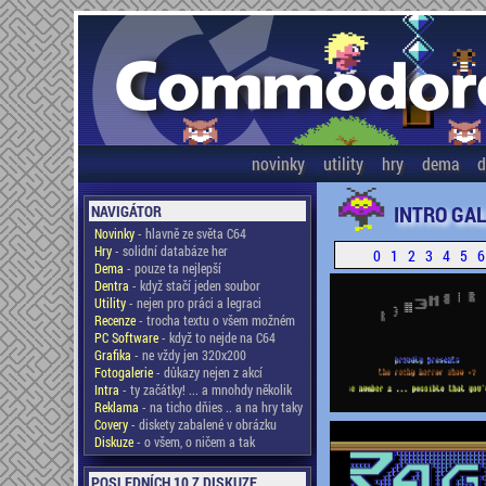
novinky
utility
hry
dema
d
INTRO GAL
NAVIGÁTOR
Novinky
- hlavně ze světa C64
Hry
- solidní databáze her
0
1
2
3
4
5
6
Dema
- pouze ta nejlepší
Dentra
- když stačí jeden soubor
Utility
- nejen pro práci a legraci
Recenze
- trocha textu o všem možném
PC Software
- když to nejde na C64
Grafika
- ne vždy jen 320x200
Fotogalerie
- důkazy nejen z akcí
Intra
- ty začátky! ... a mnohdy několik
Reklama
- na ticho dňies .. a na hry taky
Covery
- diskety zabalené v obrázku
Diskuze
- o všem, o ničem a tak
POSLEDNÍCH 10 Z DISKUZE