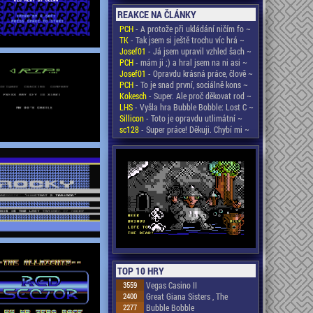
REAKCE NA ČLÁNKY
PCH
- A protože při ukládání ničím fo ~
TK
- Tak jsem si ještě trochu víc hrá ~
Josef01
- Já jsem upravil vzhled šach ~
PCH
- mám ji ;) a hral jsem na ni asi ~
Josef01
- Opravdu krásná práce, člově ~
PCH
- To je snad první, sociálně kons ~
Kokesch
- Super. Ale proč děkovat rod ~
LHS
- Vyšla hra Bubble Bobble: Lost C ~
Sillicon
- Toto je opravdu utlimátní ~
sc128
- Super práce! Děkuji. Chybí mi ~
TOP 10 HRY
3559
Vegas Casino II
2400
Great Giana Sisters , The
2277
Bubble Bobble