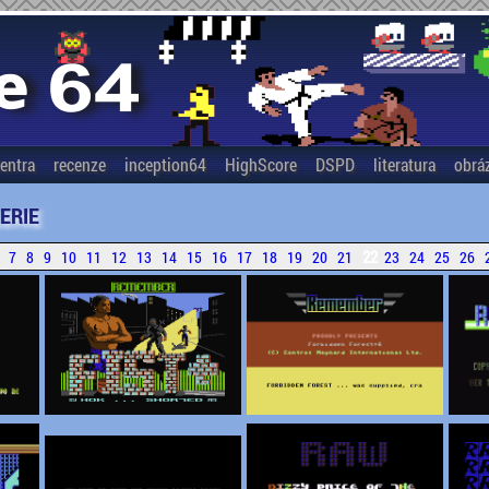
entra
recenze
inception64
HighScore
DSPD
literatura
obrá
ERIE
22
7
8
9
10
11
12
13
14
15
16
17
18
19
20
21
23
24
25
26