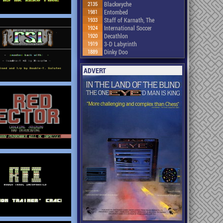
2135
Blackwyche
1981
Entombed
1933
Staff of Karnath, The
1924
International Soccer
1920
Decathlon
1919
3-D Labyrinth
1889
Dinky Doo
ADVERT