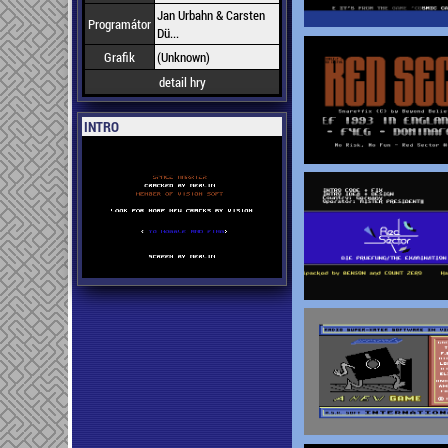
Jan Urbahn & Carsten
Programátor
Dü...
Grafik
(Unknown)
detail hry
INTRO