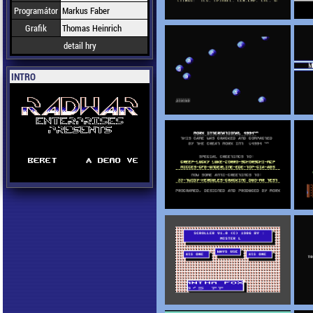
Programátor
Markus Faber
Grafik
Thomas Heinrich
detail hry
INTRO