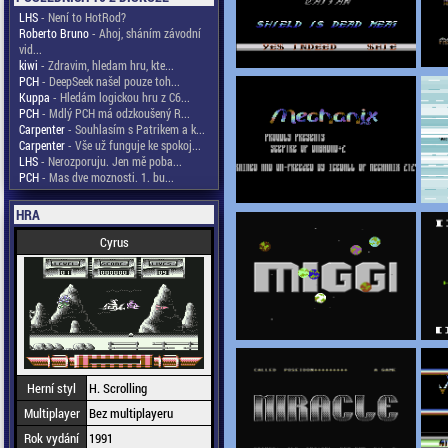
LHS
- Není to HotRod?
Roberto Bruno
- Ahoj, sháním závodní
vid...
kiwi
- Zdravim, hledam hru, kte...
PCH
- DeepSeek našel pouze toh...
Kuppa
- Hledám logickou hru z C6...
PCH
- Mdlý PCH má odzkoušený R...
Carpenter
- Souhlasím s Patrikem a k...
Carpenter
- Vše už funguje ke spokoj...
LHS
- Nerozporuju. Jen mě poba...
PCH
- Mas dve moznosti. 1. bu...
HRA
Cyrus
Herní styl
H. Scrolling
Multiplayer
Bez multiplayeru
Rok vydání
1991