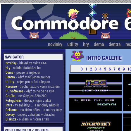
novinky
utility
hry
dema
dentra
re
INTRO GALERIE
NAVIGÁTOR
Novinky
- hlavně ze světa C64
Hry
- solidní databáze her
0
1
2
3
4
5
6
7
8
9
1
Dema
- pouze ta nejlepší
Dentra
- když stačí jeden soubor
Utility
- nejen pro práci a legraci
Recenze
- trocha textu o všem možném
PC Software
- když to nejde na C64
Grafika
- ne vždy jen 320x200
Fotogalerie
- důkazy nejen z akcí
Intra
- ty začátky! ... a mnohdy několik
Reklama
- na ticho dňies .. a na hry taky
Covery
- diskety zabalené v obrázku
Diskuze
- o všem, o ničem a tak
POSLEDNÍCH 10 Z DISKUZE