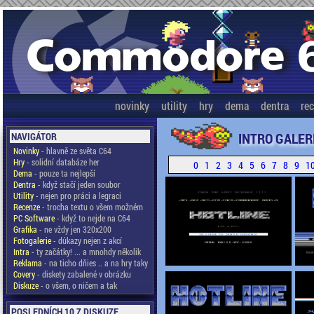
novinky
utility
hry
dema
dentra
re
INTRO GALER
NAVIGÁTOR
Novinky
- hlavně ze světa C64
Hry
- solidní databáze her
0
1
2
3
4
5
6
7
8
9
1
Dema
- pouze ta nejlepší
Dentra
- když stačí jeden soubor
Utility
- nejen pro práci a legraci
Recenze
- trocha textu o všem možném
PC Software
- když to nejde na C64
Grafika
- ne vždy jen 320x200
Fotogalerie
- důkazy nejen z akcí
Intra
- ty začátky! ... a mnohdy několik
Reklama
- na ticho dňies .. a na hry taky
Covery
- diskety zabalené v obrázku
Diskuze
- o všem, o ničem a tak
POSLEDNÍCH 10 Z DISKUZE