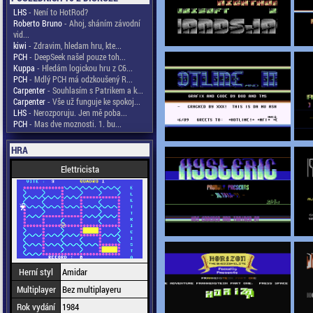
LHS
- Není to HotRod?
Roberto Bruno
- Ahoj, sháním závodní
vid...
kiwi
- Zdravim, hledam hru, kte...
PCH
- DeepSeek našel pouze toh...
Kuppa
- Hledám logickou hru z C6...
PCH
- Mdlý PCH má odzkoušený R...
Carpenter
- Souhlasím s Patrikem a k...
Carpenter
- Vše už funguje ke spokoj...
LHS
- Nerozporuju. Jen mě poba...
PCH
- Mas dve moznosti. 1. bu...
HRA
Elettricista
Herní styl
Amidar
Multiplayer
Bez multiplayeru
Rok vydání
1984