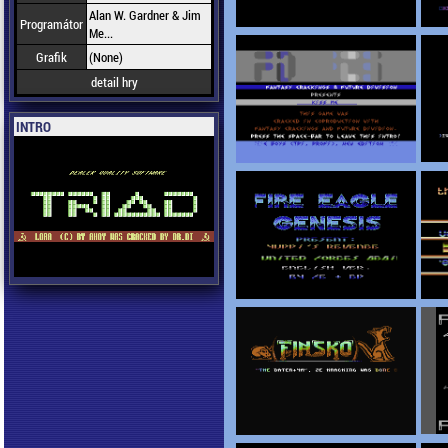
Alan W. Gardner & Jim
Programátor
Me...
Grafik
(None)
detail hry
INTRO