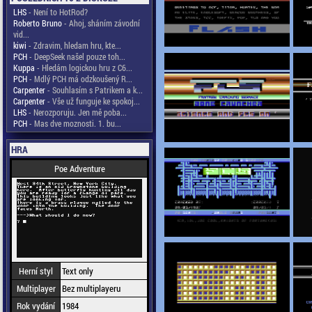
LHS
- Není to HotRod?
Roberto Bruno
- Ahoj, sháním závodní
vid...
kiwi
- Zdravim, hledam hru, kte...
PCH
- DeepSeek našel pouze toh...
Kuppa
- Hledám logickou hru z C6...
PCH
- Mdlý PCH má odzkoušený R...
Carpenter
- Souhlasím s Patrikem a k...
Carpenter
- Vše už funguje ke spokoj...
LHS
- Nerozporuju. Jen mě poba...
PCH
- Mas dve moznosti. 1. bu...
HRA
Poe Adventure
Herní styl
Text only
Multiplayer
Bez multiplayeru
Rok vydání
1984