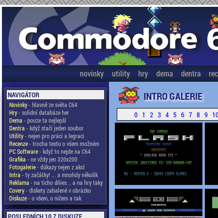
novinky
utility
hry
dema
dentra
re
INTRO GALERIE
NAVIGÁTOR
Novinky
- hlavně ze světa C64
Hry
- solidní databáze her
0
1
2
3
4
5
6
7
8
9
1
Dema
- pouze ta nejlepší
Dentra
- když stačí jeden soubor
Utility
- nejen pro práci a legraci
Recenze
- trocha textu o všem možném
PC Software
- když to nejde na C64
Grafika
- ne vždy jen 320x200
Fotogalerie
- důkazy nejen z akcí
Intra
- ty začátky! ... a mnohdy několik
Reklama
- na ticho dňies .. a na hry taky
Covery
- diskety zabalené v obrázku
Diskuze
- o všem, o ničem a tak
POSLEDNÍCH 10 Z DISKUZE