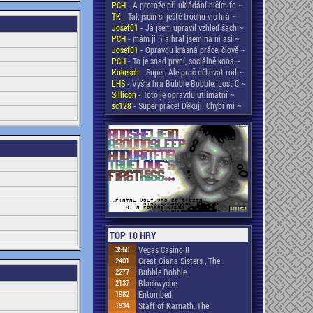
PCH
- A protože při ukládání ničím fo ~
TK
- Tak jsem si ještě trochu víc hrá ~
Josef01
- Já jsem upravil vzhled šach ~
PCH
- mám ji ;) a hral jsem na ni asi ~
Josef01
- Opravdu krásná práce, člově ~
PCH
- To je snad první, sociálně kons ~
Kokesch
- Super. Ale proč děkovat rod ~
LHS
- Vyšla hra Bubble Bobble: Lost C ~
Sillicon
- Toto je opravdu utlimátní ~
sc128
- Super práce! Děkuji. Chybí mi ~
TOP 10 HRY
3560
Vegas Casino II
2401
Great Giana Sisters , The
2277
Bubble Bobble
2137
Blackwyche
1982
Entombed
1934
Staff of Karnath, The