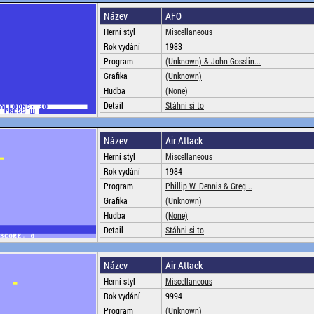
Název
AFO
Herní styl
Miscellaneous
Rok vydání
1983
Program
(Unknown) & John Gosslin...
Grafika
(Unknown)
Hudba
(None)
Detail
Stáhni si to
Název
Air Attack
Herní styl
Miscellaneous
Rok vydání
1984
Program
Phillip W. Dennis & Greg...
Grafika
(Unknown)
Hudba
(None)
Detail
Stáhni si to
Název
Air Attack
Herní styl
Miscellaneous
Rok vydání
9994
Program
(Unknown)