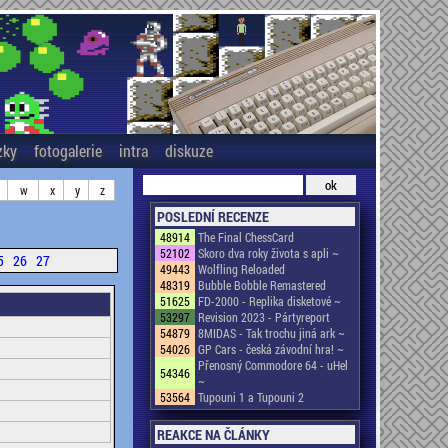
zky
fotogalerie
intra
diskuze
w
x
y
z
POSLEDNÍ RECENZE
48914
The Final ChessCard
52102
Skoro dva roky života s apli ~
5
26
27
49443
Wolfling Reloaded
48319
Bubble Bobble Remastered
51625
FD-2000 - Replika disketové ~
53297
Revision 2023 - Pártyreport
54879
8MIDAS - Tak trochu jiná ark ~
54026
GP Cars - česká závodní hra! ~
Přenosný Commodore 64 - uHel
54346
~
53564
Tupouni 1 a Tupouni 2
REAKCE NA ČLÁNKY