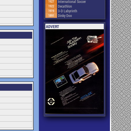
1927
International Soccer
1922
Decathlon
1919
3-D Labyrinth
1891
Dinky Doo
ADVERT