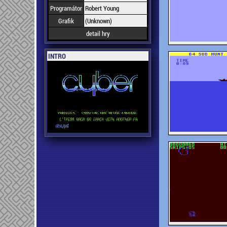
Programátor
Robert Young
Grafik
(Unknown)
detail hry
INTRO