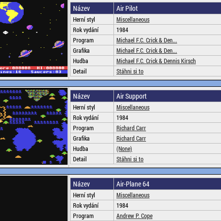
Název
Air Pilot
Herní styl
Miscellaneous
Rok vydání
1984
Program
Michael F.C. Crick & Den...
Grafika
Michael F.C. Crick & Den...
Hudba
Michael F.C. Crick & Dennis Kirsch
Detail
Stáhni si to
Název
Air Support
Herní styl
Miscellaneous
Rok vydání
1984
Program
Richard Carr
Grafika
Richard Carr
Hudba
(None)
Detail
Stáhni si to
Název
Air-Plane 64
Herní styl
Miscellaneous
Rok vydání
1984
Program
Andrew P. Cope