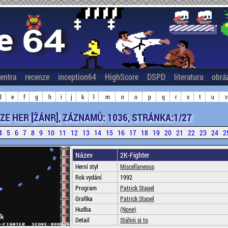
entra
recenze
inception64
HighScore
DSPD
literatura
obrá
d
e
f
g
h
i
j
k
l
m
n
o
p
q
r
s
t
u
v
ZE HER [ŽÁNR], ZÁZNAMŮ: 1036, STRÁNKA:1/27
4
5
6
7
8
9
10
11
12
13
14
15
16
17
18
19
20
21
22
23
24
2
Název
2K-Fighter
Herní styl
Miscellaneous
Rok vydání
1992
Program
Patrick Stapel
Grafika
Patrick Stapel
Hudba
(None)
Detail
Stáhni si to