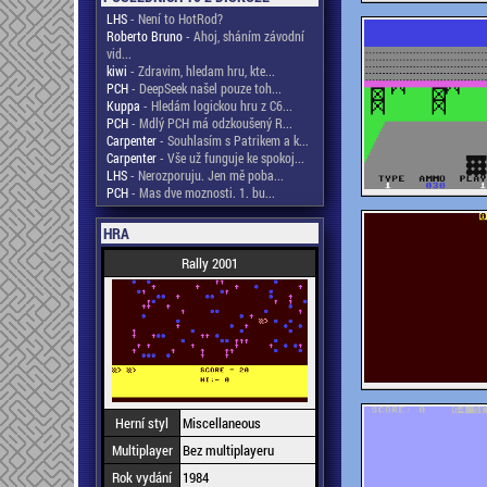
LHS
- Není to HotRod?
Roberto Bruno
- Ahoj, sháním závodní
vid...
kiwi
- Zdravim, hledam hru, kte...
PCH
- DeepSeek našel pouze toh...
Kuppa
- Hledám logickou hru z C6...
PCH
- Mdlý PCH má odzkoušený R...
Carpenter
- Souhlasím s Patrikem a k...
Carpenter
- Vše už funguje ke spokoj...
LHS
- Nerozporuju. Jen mě poba...
PCH
- Mas dve moznosti. 1. bu...
HRA
Rally 2001
Herní styl
Miscellaneous
Multiplayer
Bez multiplayeru
Rok vydání
1984