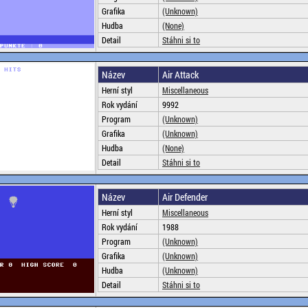
Grafika
(Unknown)
Hudba
(None)
Detail
Stáhni si to
Název
Air Attack
Herní styl
Miscellaneous
Rok vydání
9992
Program
(Unknown)
Grafika
(Unknown)
Hudba
(None)
Detail
Stáhni si to
Název
Air Defender
Herní styl
Miscellaneous
Rok vydání
1988
Program
(Unknown)
Grafika
(Unknown)
Hudba
(Unknown)
Detail
Stáhni si to