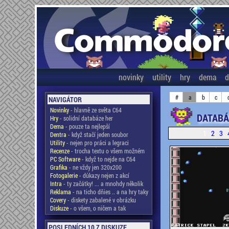
novinky
utility
hry
dema
d
#
a
b
c
NAVIGÁTOR
Novinky
- hlavně ze světa C64
DATABÁ
Hry
- solidní databáze her
Dema
- pouze ta nejlepší
1
2
3
Dentra
- když stačí jeden soubor
Utility
- nejen pro práci a legraci
Recenze
- trocha textu o všem možném
PC Software
- když to nejde na C64
Grafika
- ne vždy jen 320x200
Fotogalerie
- důkazy nejen z akcí
Intra
- ty začátky! ... a mnohdy několik
Reklama
- na ticho dňies .. a na hry taky
Covery
- diskety zabalené v obrázku
Diskuze
- o všem, o ničem a tak
POSLEDNÍCH 10 Z DISKUZE