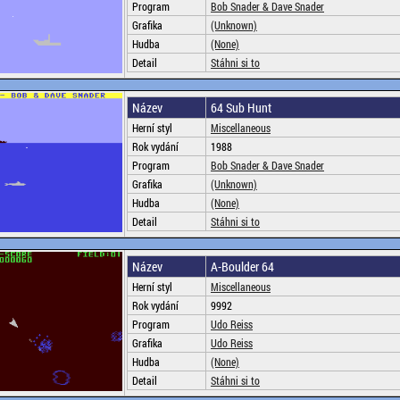
Program
Bob Snader & Dave Snader
Grafika
(Unknown)
Hudba
(None)
Detail
Stáhni si to
Název
64 Sub Hunt
Herní styl
Miscellaneous
Rok vydání
1988
Program
Bob Snader & Dave Snader
Grafika
(Unknown)
Hudba
(None)
Detail
Stáhni si to
Název
A-Boulder 64
Herní styl
Miscellaneous
Rok vydání
9992
Program
Udo Reiss
Grafika
Udo Reiss
Hudba
(None)
Detail
Stáhni si to