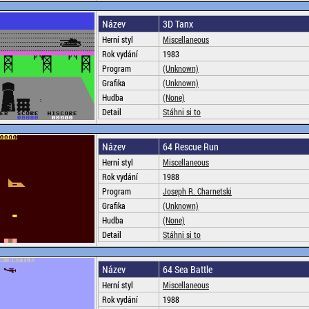
Název
3D Tanx
Herní styl
Miscellaneous
Rok vydání
1983
Program
(Unknown)
Grafika
(Unknown)
Hudba
(None)
Detail
Stáhni si to
Název
64 Rescue Run
Herní styl
Miscellaneous
Rok vydání
1988
Program
Joseph R. Charnetski
Grafika
(Unknown)
Hudba
(None)
Detail
Stáhni si to
Název
64 Sea Battle
Herní styl
Miscellaneous
Rok vydání
1988