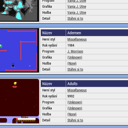
Program
Vanja J. Utne
Grafika
Vanja J. Utne
Hudba
Vanja J. Utne
Detail
Stáhni si to
Název
Adermen
Herní styl
Miscellaneous
Rok vydání
1984
Program
J. Morrison
Grafika
(Unknown)
Hudba
(None)
Detail
Stáhni si to
Název
Adults
Herní styl
Miscellaneous
Rok vydání
9992
Program
(Unknown)
Grafika
(Unknown)
Hudba
(None)
Detail
Stáhni si to