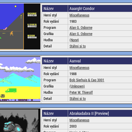
Název
Aaargh! Condor
Herní styl
Miscellaneous
Rok vydání
1983
Program
Alan G. Osborne
Grafika
Alan G. Osborne
Hudba
(None)
Detail
Stáhni si to
Název
Aanval
Herní styl
Miscellaneous
Rok vydání
1988
Program
Bob Sierhuis & Cap 3001
Grafika
(Unknown)
Hudba
Peter W. Thierolf
Detail
Stáhni si to
Název
Abrakadabra II [Preview]
Herní styl
Miscellaneous
Rok vydání
2003