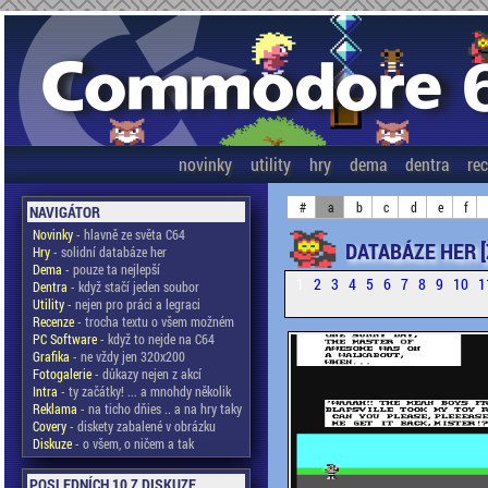
novinky
utility
hry
dema
dentra
re
#
a
b
c
d
e
f
NAVIGÁTOR
Novinky
- hlavně ze světa C64
DATABÁZE HER [
Hry
- solidní databáze her
Dema
- pouze ta nejlepší
1
2
3
4
5
6
7
8
9
10
1
Dentra
- když stačí jeden soubor
Utility
- nejen pro práci a legraci
Recenze
- trocha textu o všem možném
PC Software
- když to nejde na C64
Grafika
- ne vždy jen 320x200
Fotogalerie
- důkazy nejen z akcí
Intra
- ty začátky! ... a mnohdy několik
Reklama
- na ticho dňies .. a na hry taky
Covery
- diskety zabalené v obrázku
Diskuze
- o všem, o ničem a tak
POSLEDNÍCH 10 Z DISKUZE