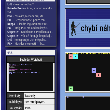
LHS
- Není to HotRod?
Roberto Bruno
- Ahoj, sháním závodní
vid...
kiwi
- Zdravim, hledam hru, kte...
PCH
- DeepSeek našel pouze toh...
Kuppa
- Hledám logickou hru z C6...
PCH
- Mdlý PCH má odzkoušený R...
Carpenter
- Souhlasím s Patrikem a k...
Carpenter
- Vše už funguje ke spokoj...
LHS
- Nerozporuju. Jen mě poba...
PCH
- Mas dve moznosti. 1. bu...
HRA
Buch der Weisheit
Herní styl
Text only
Multiplayer
Bez multiplayeru
Rok vydání
1985