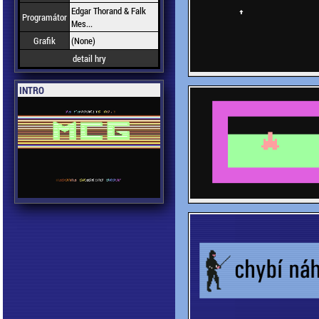
Edgar Thorand & Falk
Programátor
Mes...
Grafik
(None)
detail hry
INTRO