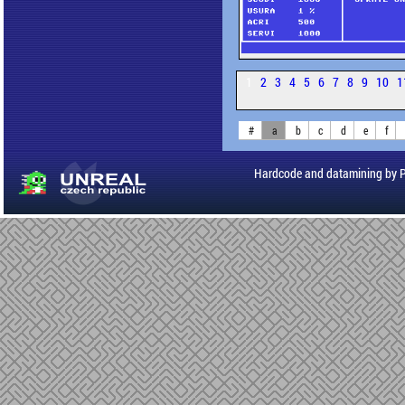
1
2
3
4
5
6
7
8
9
10
1
#
a
b
c
d
e
f
Hardcode and datamining by 