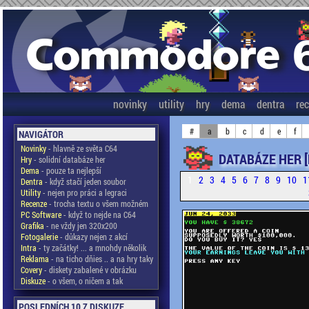
novinky
utility
hry
dema
dentra
re
#
a
b
c
d
e
f
NAVIGÁTOR
Novinky
- hlavně ze světa C64
DATABÁZE HER 
Hry
- solidní databáze her
Dema
- pouze ta nejlepší
1
2
3
4
5
6
7
8
9
10
1
Dentra
- když stačí jeden soubor
Utility
- nejen pro práci a legraci
Recenze
- trocha textu o všem možném
PC Software
- když to nejde na C64
Grafika
- ne vždy jen 320x200
Fotogalerie
- důkazy nejen z akcí
Intra
- ty začátky! ... a mnohdy několik
Reklama
- na ticho dňies .. a na hry taky
Covery
- diskety zabalené v obrázku
Diskuze
- o všem, o ničem a tak
POSLEDNÍCH 10 Z DISKUZE