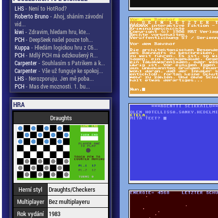
LHS
- Není to HotRod?
Roberto Bruno
- Ahoj, sháním závodní
vid...
kiwi
- Zdravim, hledam hru, kte...
PCH
- DeepSeek našel pouze toh...
Kuppa
- Hledám logickou hru z C6...
PCH
- Mdlý PCH má odzkoušený R...
Carpenter
- Souhlasím s Patrikem a k...
Carpenter
- Vše už funguje ke spokoj...
LHS
- Nerozporuju. Jen mě poba...
PCH
- Mas dve moznosti. 1. bu...
HRA
Draughts
Herní styl
Draughts/Checkers
Multiplayer
Bez multiplayeru
Rok vydání
1983