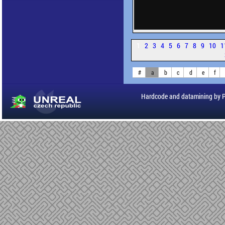
1
2
3
4
5
6
7
8
9
10
1
#
a
b
c
d
e
f
Hardcode and datamining by 