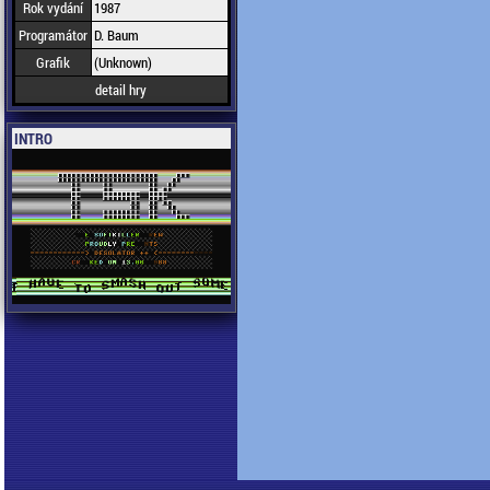
Rok vydání
1987
Programátor
D. Baum
Grafik
(Unknown)
detail hry
INTRO