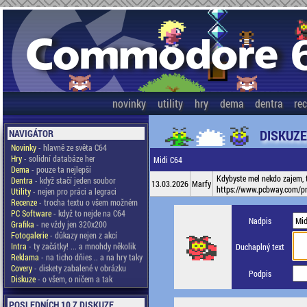
novinky
utility
hry
dema
dentra
re
DISKUZ
NAVIGÁTOR
Novinky
- hlavně ze světa C64
Hry
- solidní databáze her
Midi C64
Dema
- pouze ta nejlepší
Kdybyste mel nekdo zajem, t
Dentra
- když stačí jeden soubor
13.03.2026
Marfy
https://www.pcbway.com/pr
Utility
- nejen pro práci a legraci
Recenze
- trocha textu o všem možném
PC Software
- když to nejde na C64
Nadpis
Grafika
- ne vždy jen 320x200
Fotogalerie
- důkazy nejen z akcí
Intra
- ty začátky! ... a mnohdy několik
Duchaplný text
Reklama
- na ticho dňies .. a na hry taky
Covery
- diskety zabalené v obrázku
Podpis
Diskuze
- o všem, o ničem a tak
POSLEDNÍCH 10 Z DISKUZE