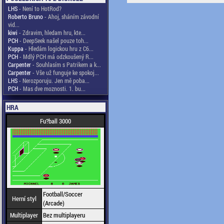
LHS
- Není to HotRod?
Roberto Bruno
- Ahoj, sháním závodní
vid...
kiwi
- Zdravim, hledam hru, kte...
PCH
- DeepSeek našel pouze toh...
Kuppa
- Hledám logickou hru z C6...
PCH
- Mdlý PCH má odzkoušený R...
Carpenter
- Souhlasím s Patrikem a k...
Carpenter
- Vše už funguje ke spokoj...
LHS
- Nerozporuju. Jen mě poba...
PCH
- Mas dve moznosti. 1. bu...
HRA
Fu?ball 3000
Football/Soccer
Herní styl
(Arcade)
Multiplayer
Bez multiplayeru