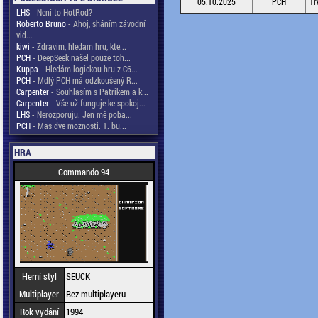
05.10.2025
PCH
Tř
LHS
- Není to HotRod?
Roberto Bruno
- Ahoj, sháním závodní
vid...
kiwi
- Zdravim, hledam hru, kte...
PCH
- DeepSeek našel pouze toh...
Kuppa
- Hledám logickou hru z C6...
PCH
- Mdlý PCH má odzkoušený R...
Carpenter
- Souhlasím s Patrikem a k...
Carpenter
- Vše už funguje ke spokoj...
LHS
- Nerozporuju. Jen mě poba...
PCH
- Mas dve moznosti. 1. bu...
HRA
Commando 94
Herní styl
SEUCK
Multiplayer
Bez multiplayeru
Rok vydání
1994