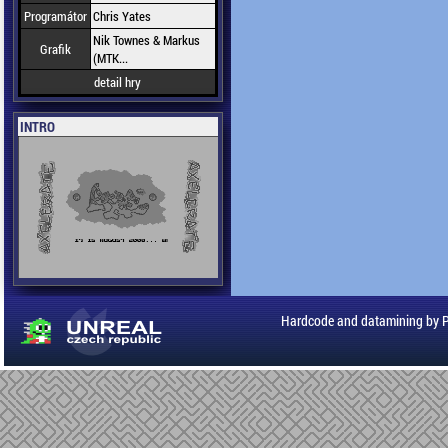
Programátor
Chris Yates
Nik Townes & Markus
Grafik
(MTK...
detail hry
INTRO
Hardcode and datamining by 