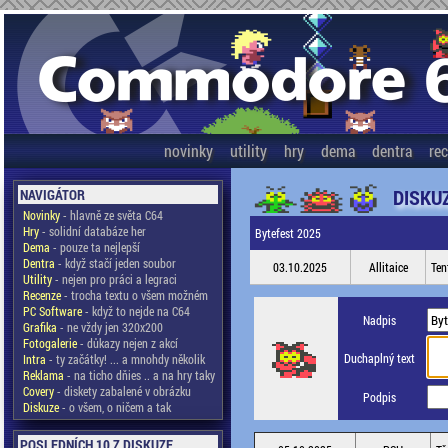
novinky
utility
hry
dema
dentra
re
DISKU
NAVIGÁTOR
Novinky
- hlavně ze světa C64
Hry
- solidní databáze her
Bytefest 2025
Dema
- pouze ta nejlepší
Dentra
- když stačí jeden soubor
03.10.2025
Allitaice
Ten
Utility
- nejen pro práci a legraci
Recenze
- trocha textu o všem možném
PC Software
- když to nejde na C64
Nadpis
Grafika
- ne vždy jen 320x200
Fotogalerie
- důkazy nejen z akcí
Duchaplný text
Intra
- ty začátky! ... a mnohdy několik
Reklama
- na ticho dňies .. a na hry taky
Covery
- diskety zabalené v obrázku
Podpis
Diskuze
- o všem, o ničem a tak
POSLEDNÍCH 10 Z DISKUZE