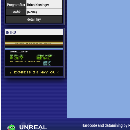
Programátor
Brian Kissinger
Grafik
(None)
detail hry
INTRO
Hardcode and datamining by 