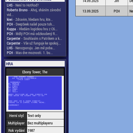
14.09.2025
Jiří
Dě
LHS
- Není to HotRod?
Roberto Bruno
- Ahoj, sháním závodní
13.09.2025
PCH
Ne
vid...
kiwi
- Zdravim, hledam hru, kte...
PCH
- DeepSeek našel pouze toh...
Kuppa
- Hledám logickou hru z C6...
PCH
- Mdlý PCH má odzkoušený R...
Carpenter
- Souhlasím s Patrikem a k...
Carpenter
- Vše už funguje ke spokoj...
LHS
- Nerozporuju. Jen mě poba...
PCH
- Mas dve moznosti. 1. bu...
HRA
Ebony Tower, The
Herní styl
Text only
Multiplayer
Bez multiplayeru
Rok vydání
1987