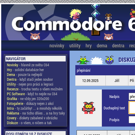
novinky
utility
hry
dema
dentra
re
DISKU
NAVIGÁTOR
Novinky
- hlavně ze světa C64
Hry
- solidní databáze her
přepínání
Dema
- pouze ta nejlepší
Dentra
- když stačí jeden soubor
12.09.2025
Jiří
Při
Utility
- nejen pro práci a legraci
Recenze
- trocha textu o všem možném
PC Software
- když to nejde na C64
Nadpis
Grafika
- ne vždy jen 320x200
Fotogalerie
- důkazy nejen z akcí
Duchaplný text
Intra
- ty začátky! ... a mnohdy několik
Reklama
- na ticho dňies .. a na hry taky
Covery
- diskety zabalené v obrázku
Podpis
Diskuze
- o všem, o ničem a tak
POSLEDNÍCH 10 Z DISKUZE