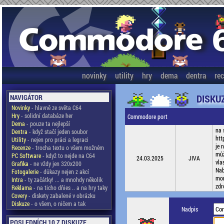
novinky
utility
hry
dema
dentra
re
DISKU
NAVIGÁTOR
Novinky
- hlavně ze světa C64
Hry
- solidní databáze her
Commodore port
Dema
- pouze ta nejlepší
na 
Dentra
- když stačí jeden soubor
htt
Utility
- nejen pro práci a legraci
je 
Recenze
- trocha textu o všem možném
můž
PC Software
- když to nejde na C64
24.03.2025
JIVA
vla
Grafika
- ne vždy jen 320x200
Nab
Fotogalerie
- důkazy nejen z akcí
mon
Intra
- ty začátky! ... a mnohdy několik
zdr
Reklama
- na ticho dňies .. a na hry taky
Covery
- diskety zabalené v obrázku
Diskuze
- o všem, o ničem a tak
Nadpis
POSLEDNÍCH 10 Z DISKUZE