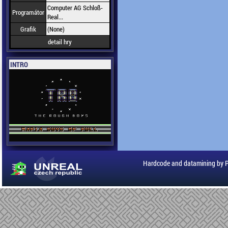
Computer AG Schloß-
Programátor
Real...
Grafik
(None)
detail hry
INTRO
Hardcode and datamining by 