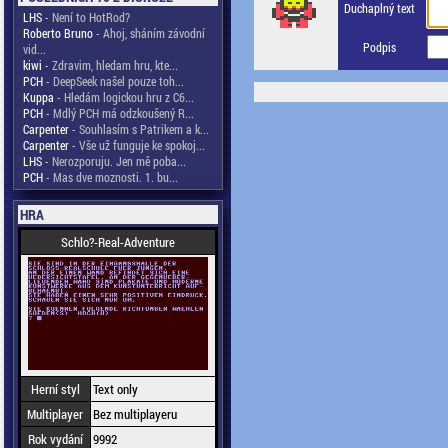
Duchaplný text
LHS
- Není to HotRod?
Roberto Bruno
- Ahoj, sháním závodní
Podpis
vid...
kiwi
- Zdravim, hledam hru, kte...
PCH
- DeepSeek našel pouze toh...
Kuppa
- Hledám logickou hru z C6...
PCH
- Mdlý PCH má odzkoušený R...
Carpenter
- Souhlasím s Patrikem a k...
Carpenter
- Vše už funguje ke spokoj...
LHS
- Nerozporuju. Jen mě poba...
PCH
- Mas dve moznosti. 1. bu...
HRA
Schlo?-Real-Adventure
Herní styl
Text only
Multiplayer
Bez multiplayeru
Rok vydání
9992