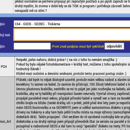
jelikož normálně se periferie připojují při zapnutým počítači a po jejich zapnutí se 
druhý myslím, že zrovna v době kdy se dá TISK si program i potřebuje zároveň šahn
nenapadá mě co stím ?
pis
ný text
pis
První znak podpisu musí být vykřičník
Respekt, palec nahoru, dobrá práce ! ( na nic z toho tu nemám smajlíka :)
Pokud by byla nějaké fotodokumentace + krátký text, můžeme z toho společnými si
PCH
hodnotný článek !
Klidně mezi nočními a denními směnami, protože tento pracovní postup znám :)
Přátelé, rád bych to nějak důstojně uzavřel, protože mám velkou radost a slavím ú
konektory 1x samec na kabel, 2x samice do přístrojů, 10ti žilový telefonní kabel s 
černou plastovou krabičku, nechtělo se mi to pájet jen jako rozdvojka na kabelu, al
krabička, aby se ty kablíky při manipulaci časem neurvaly. Vyvrtal otvory, zapiloval,
propájel paralelně mezi sebou, připájel přívodní kabel a vyvedl ven a tam na konekt
chtělo brejle na blízko (tenké drátky, oči v prdeli, ještě před 4mi lety jsem je nepot
mám GEOS bootovačku a na GEOWRITE jsem si udělal samostatnou disketu s progr
drivery na tiskárny a aby tam bylo ještě trochu místa na moje výtvory (samozřejmě
disketách d64). Takže propojení : C64 serálem do té vyrobené rozdvojky kde se přip
nicc_Art
disketovka a na druhý výstup jsem připojil převodník Star ze serialu na paralel a t
pozapínal a nabootoval GEOS a dal tam tu svoji "speciální" disketu na texty. Při ti