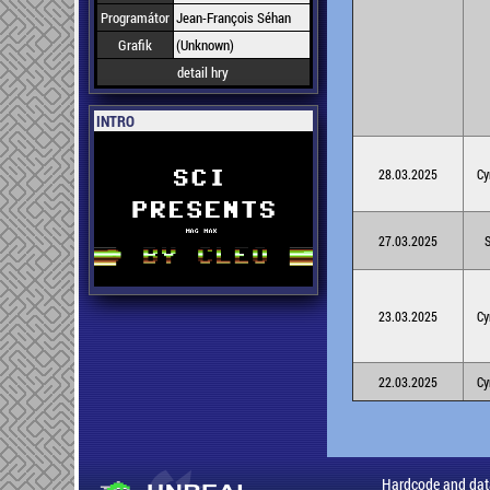
Programátor
Jean-François Séhan
Grafik
(Unknown)
detail hry
INTRO
28.03.2025
Cy
27.03.2025
S
23.03.2025
Cy
22.03.2025
Cy
Hardcode and dat