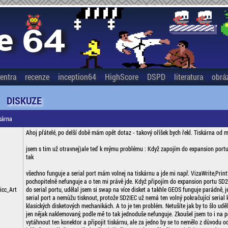
entra
recenze
inception64
HighScore
DSPD
literatura
obrá
DISKUZE
kárna
Ahoj přátelé, po delší době mám opět dotaz - takový oříšek bych řekl. Tiskárna od m
jsem s tim už otravnej)ale teď k mýmu problému : Když zapojím do expansion port
tak
všechno funguje a serial port mám volnej na tiskárnu a jde mi např. VizaWrite,Prin
pochopitelně nefunguje a o ten mi právě jde. Když připojím do expansion portu SD2I
icc_Art
do serial portu, udělal jsem si swap na více disket a takhle GEOS funguje parádně, j
serial port a nemůžu tisknout, protože SD2IEC už nemá ten volný pokračující serial k
klasických disketových mechanikách. A to je ten problém. Netušíte jak by to šlo uděl
jen nějak naklemovaný, podle mě to tak jednoduše nefunguje. Zkoušel jsem to i na 
vytáhnout ten konektor a připojit tiskárnu, ale za jedno by se to nemělo z důvodu o