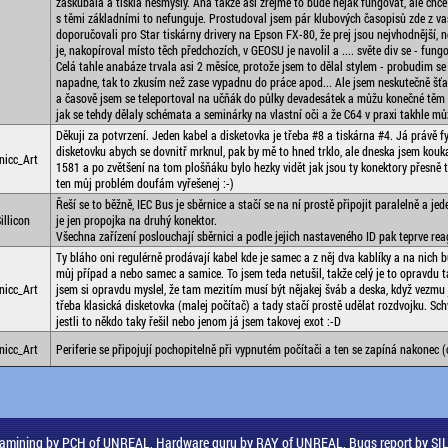
zaškubala a tiskla nesmysly. Aha takže asi zřejmě to bude nějak fungovat, ale chce
s těmi základními to nefunguje. Prostudoval jsem pár klubových časopisů zde z v
doporučovali pro Star tiskárny drivery na Epson FX-80, že prej jsou nejvhodnější, ne
je, nakopíroval místo těch předchozích, v GEOSU je navolil a .... světe div se - fun
Celá tahle anabáze trvala asi 2 měsíce, protože jsem to dělal stylem - probudim se
napadne, tak to zkusím než zase vypadnu do práce apod... Ale jsem neskutečně šťas
a časově jsem se teleportoval na učňák do půlky devadesátek a můžu konečné těm 
jak se tehdy dělaly schémata a seminárky na vlastní oči a že C64 v praxi takhle m
Děkuji za potvrzení. Jeden kabel a disketovka je třeba #8 a tiskárna #4. Já právě 
disketovku abych se dovnitř mrknul, pak by mě to hned trklo, ale dneska jsem kouk
nicc_Art
1581 a po zvětšení na tom plošňáku bylo hezky vidět jak jsou ty konektory přesně t
ten můj problém doufám vyřešenej :-)
Řeší se to běžně, IEC Bus je sběrnice a stačí se na ní prostě připojit paralelně a je
illicon
je jen propojka na druhý konektor.
Všechna zařízení poslouchají sběrnici a podle jejich nastaveného ID pak teprve reag
Ty bláho oni regulérně prodávají kabel kde je samec a z něj dva kablíky a na nich 
můj případ a nebo samec a samice. To jsem teda netušil, takže celý je to opravdu 
nicc_Art
jsem si opravdu myslel, že tam mezitím musí být nějakej šváb a deska, když vezmu ja
třeba klasická disketovka (malej počítač) a tady stačí prostě udělat rozdvojku. Sc
jestli to někdo taky řešil nebo jenom já jsem takovej exot :-D
nicc_Art
Periferie se připojují pochopitelně při vypnutém počítači a ten se zapíná nakonec (
amining by PCH of UNREAL, Hardware guru by RAY of UNREAL, Bugs report by S