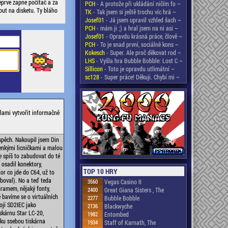
teprve zapne počítač a za
PCH
- A protože při ukládání ničím fo ~
out na disketu. Ty bláho
TK
- Tak jsem si ještě trochu víc hrá ~
Josef01
- Já jsem upravil vzhled šach ~
PCH
- mám ji ;) a hral jsem na ni asi ~
Josef01
- Opravdu krásná práce, člově ~
PCH
- To je snad první, sociálně kons ~
Kokesch
- Super. Ale proč děkovat rod ~
LHS
- Vyšla hra Bubble Bobble: Lost C ~
Sillicon
- Toto je opravdu utlimátní ~
sc128
- Super práce! Děkuji. Chybí mi ~
lami vytvořit informačně
spěch. Nakoupil jsem Din
tenkými licničkami a malou
e spíš to zabudovat do té
 osadil konektory,
TOP 10 HRY
or co jde do C64, už to
řeboval). No a teď teda
3560
Vegas Casino II
amem, nějaký fonty,
2400
Great Giana Sisters , The
 bavíme se o virtuálních
2277
Bubble Bobble
ojí SD2IEC jako
2136
Blackwyche
iskárnu Star LC-20,
1982
Entombed
sku ssebou tiskárna
1934
Staff of Karnath, The