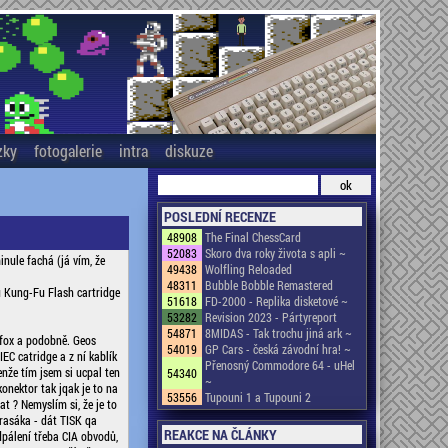
zky
fotogalerie
intra
diskuze
POSLEDNÍ RECENZE
48908
The Final ChessCard
52083
Skoro dva roky života s apli ~
inule fachá (já vím, že
49438
Wolfling Reloaded
48311
Bubble Bobble Remastered
u Kung-Fu Flash cartridge
51618
FD-2000 - Replika disketové ~
53282
Revision 2023 - Pártyreport
54871
8MIDAS - Tak trochu jiná ark ~
tfox a podobně. Geos
54019
GP Cars - česká závodní hra! ~
EC catridge a z ní kablík
Přenosný Commodore 64 - uHel
enže tím jsem si ucpal ten
54340
~
onektor tak jqak je to na
53556
Tupouni 1 a Tupouni 2
at ? Nemyslím si, že je to
prasáka - dát TISK qa
REAKCE NA ČLÁNKY
dpálení třeba CIA obvodů,