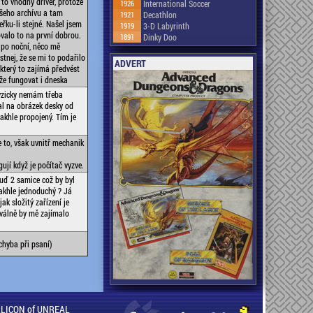
 to vhodný driver, protože
1926
International Soccer
ašeho archívu a tam
1921
Decathlon
řku-li stejné. Našel jsem
1919
3-D Labyrinth
govalo to na první dobrou.
1891
Dinky Doo
 po noční, něco mě
tnej, že se mi to podařilo
ADVERT
který to zajímá předvést
ůže fungovat i dneska
fyzicky nemám třeba
al na obrázek desky od
akhle propojený. Tím je
de to, však uvnitř mechanik
ují když je počítač vyzve.
buď 2 samice což by byl
takhle jednoduchý ? Já
k složitý zařízení je
hválně by mě zajímalo
chyba při psaní)
ILLICON of UNREAL