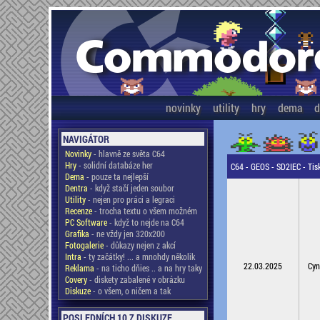
novinky
utility
hry
dema
d
NAVIGÁTOR
Novinky
- hlavně ze světa C64
Hry
- solidní databáze her
C64 - GEOS - SD2IEC - Tis
Dema
- pouze ta nejlepší
Dentra
- když stačí jeden soubor
Utility
- nejen pro práci a legraci
Recenze
- trocha textu o všem možném
PC Software
- když to nejde na C64
Grafika
- ne vždy jen 320x200
Fotogalerie
- důkazy nejen z akcí
Intra
- ty začátky! ... a mnohdy několik
22.03.2025
Cyn
Reklama
- na ticho dňies .. a na hry taky
Covery
- diskety zabalené v obrázku
Diskuze
- o všem, o ničem a tak
POSLEDNÍCH 10 Z DISKUZE