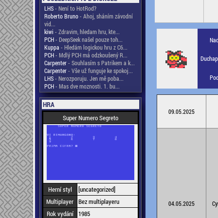
LHS
- Není to HotRod?
Roberto Bruno
- Ahoj, sháním závodní
vid...
kiwi
- Zdravim, hledam hru, kte...
PCH
- DeepSeek našel pouze toh...
Nad
Kuppa
- Hledám logickou hru z C6...
PCH
- Mdlý PCH má odzkoušený R...
Duchapl
Carpenter
- Souhlasím s Patrikem a k...
Carpenter
- Vše už funguje ke spokoj...
Pod
LHS
- Nerozporuju. Jen mě poba...
PCH
- Mas dve moznosti. 1. bu...
HRA
09.05.2025
Super Numero Segreto
Herní styl
[uncategorized]
Multiplayer
Bez multiplayeru
04.05.2025
Cy
Rok vydání
1985