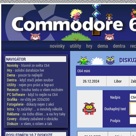
novinky
utility
hry
dema
dentra
re
DISKU
NAVIGÁTOR
Novinky
- hlavně ze světa C64
Hry
- solidní databáze her
C64 mini
Dema
- pouze ta nejlepší
Dentra
- když stačí jeden soubor
26.12.2024
Libor
Zab
Utility
- nejen pro práci a legraci
Recenze
- trocha textu o všem možném
PC Software
- když to nejde na C64
Nadpis
Grafika
- ne vždy jen 320x200
Fotogalerie
- důkazy nejen z akcí
Duchaplný text
Intra
- ty začátky! ... a mnohdy několik
Reklama
- na ticho dňies .. a na hry taky
Covery
- diskety zabalené v obrázku
Podpis
Diskuze
- o všem, o ničem a tak
POSLEDNÍCH 10 Z DISKUZE