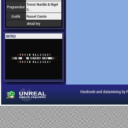
Trevor Nuridin & Nigel
Programátor
S...
Grafik
Russel Comte
detail hry
INTRO
Hardcode and datamining by 