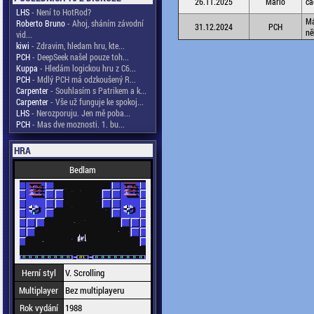
26.11.2025
Mário
ča
LHS
- Není to HotRod?
Má
Roberto Bruno
- Ahoj, sháním závodní
31.12.2024
PCH
ně
vid...
kiwi
- Zdravim, hledam hru, kte...
PCH
- DeepSeek našel pouze toh...
Kuppa
- Hledám logickou hru z C6...
PCH
- Mdlý PCH má odzkoušený R...
Carpenter
- Souhlasím s Patrikem a k...
Carpenter
- Vše už funguje ke spokoj...
LHS
- Nerozporuju. Jen mě poba...
PCH
- Mas dve moznosti. 1. bu...
HRA
Bedlam
Herní styl
V. Scrolling
Multiplayer
Bez multiplayeru
Rok vydání
1988