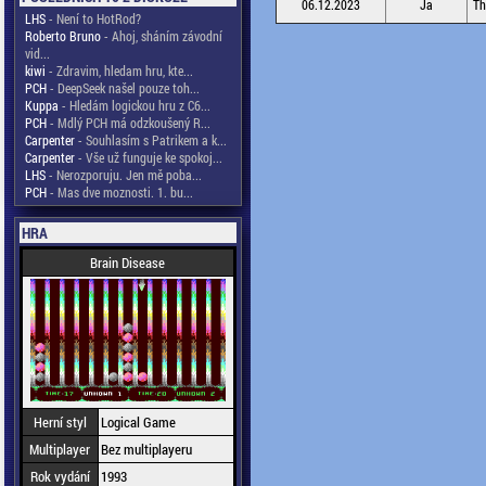
06.12.2023
Ja
Th
LHS
- Není to HotRod?
Roberto Bruno
- Ahoj, sháním závodní
vid...
kiwi
- Zdravim, hledam hru, kte...
PCH
- DeepSeek našel pouze toh...
Kuppa
- Hledám logickou hru z C6...
PCH
- Mdlý PCH má odzkoušený R...
Carpenter
- Souhlasím s Patrikem a k...
Carpenter
- Vše už funguje ke spokoj...
LHS
- Nerozporuju. Jen mě poba...
PCH
- Mas dve moznosti. 1. bu...
HRA
Brain Disease
Herní styl
Logical Game
Multiplayer
Bez multiplayeru
Rok vydání
1993