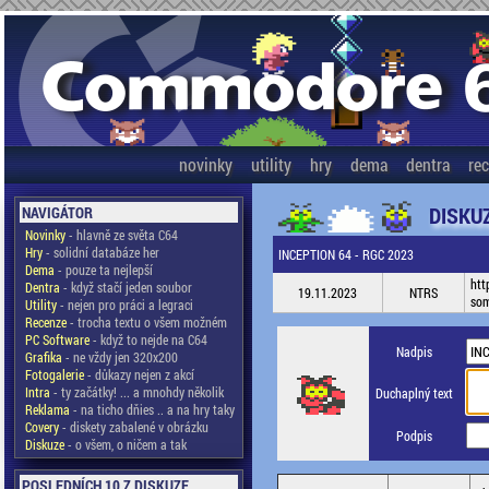
novinky
utility
hry
dema
dentra
re
DISKU
NAVIGÁTOR
Novinky
- hlavně ze světa C64
Hry
- solidní databáze her
INCEPTION 64 - RGC 2023
Dema
- pouze ta nejlepší
htt
Dentra
- když stačí jeden soubor
19.11.2023
NTRS
som
Utility
- nejen pro práci a legraci
Recenze
- trocha textu o všem možném
PC Software
- když to nejde na C64
Nadpis
Grafika
- ne vždy jen 320x200
Fotogalerie
- důkazy nejen z akcí
Intra
- ty začátky! ... a mnohdy několik
Duchaplný text
Reklama
- na ticho dňies .. a na hry taky
Covery
- diskety zabalené v obrázku
Podpis
Diskuze
- o všem, o ničem a tak
POSLEDNÍCH 10 Z DISKUZE