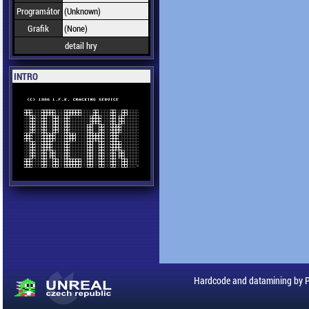
Programátor
(Unknown)
Grafik
(None)
detail hry
INTRO
Hardcode and datamining by 