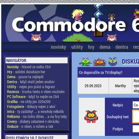
novinky
utility
hry
dema
dentra
re
DISKU
NAVIGÁTOR
Novinky
- hlavně ze světa C64
Hry
- solidní databáze her
Co doporučíte za TV/display?
Dema
- pouze ta nejlepší
Roz
Dentra
- když stačí jeden soubor
29.09.2023
Marthy
výs
Utility
- nejen pro práci a legraci
aby
Recenze
- trocha textu o všem možném
PC Software
- když to nejde na C64
Grafika
- ne vždy jen 320x200
Nadpis
Fotogalerie
- důkazy nejen z akcí
Intra
- ty začátky! ... a mnohdy několik
Reklama
- na ticho dňies .. a na hry taky
Duchaplný text
Covery
- diskety zabalené v obrázku
Diskuze
- o všem, o ničem a tak
Podpis
POSLEDNÍCH 10 Z DISKUZE