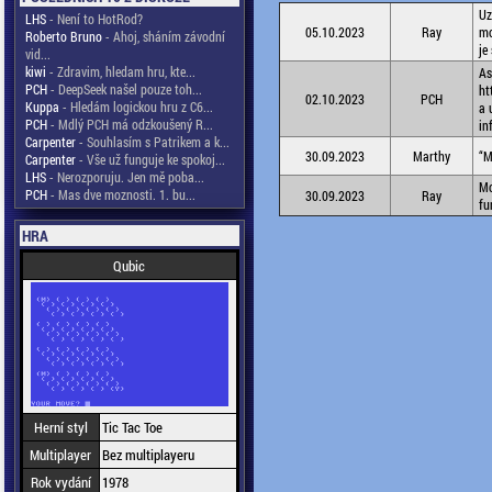
Uz
LHS
- Není to HotRod?
05.10.2023
Ray
mo
Roberto Bruno
- Ahoj, sháním závodní
je
vid...
kiwi
- Zdravim, hledam hru, kte...
As
PCH
- DeepSeek našel pouze toh...
ht
02.10.2023
PCH
Kuppa
- Hledám logickou hru z C6...
a 
PCH
- Mdlý PCH má odzkoušený R...
in
Carpenter
- Souhlasím s Patrikem a k...
30.09.2023
Marthy
“M
Carpenter
- Vše už funguje ke spokoj...
LHS
- Nerozporuju. Jen mě poba...
Mo
PCH
- Mas dve moznosti. 1. bu...
30.09.2023
Ray
fu
HRA
Qubic
Herní styl
Tic Tac Toe
Multiplayer
Bez multiplayeru
Rok vydání
1978