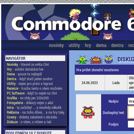
novinky
utility
hry
dema
dentra
re
DISKU
NAVIGÁTOR
Novinky
- hlavně ze světa C64
Hry
- solidní databáze her
Hra průlet sluneční soustavou
Dema
- pouze ta nejlepší
Chl
Dentra
- když stačí jeden soubor
24.06.2023
Lada
upr
Utility
- nejen pro práci a legraci
zem
Recenze
- trocha textu o všem možném
PC Software
- když to nejde na C64
Grafika
- ne vždy jen 320x200
Nadpis
Fotogalerie
- důkazy nejen z akcí
Intra
- ty začátky! ... a mnohdy několik
Reklama
- na ticho dňies .. a na hry taky
Duchaplný text
Covery
- diskety zabalené v obrázku
Diskuze
- o všem, o ničem a tak
Podpis
POSLEDNÍCH 10 Z DISKUZE