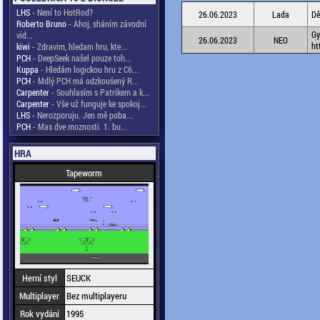
LHS
- Není to HotRod?
26.06.2023
Lada
Dě
Roberto Bruno
- Ahoj, sháním závodní
Gy
vid...
26.06.2023
NEO
ht
kiwi
- Zdravim, hledam hru, kte...
PCH
- DeepSeek našel pouze toh...
Kuppa
- Hledám logickou hru z C6...
PCH
- Mdlý PCH má odzkoušený R...
Carpenter
- Souhlasím s Patrikem a k...
Carpenter
- Vše už funguje ke spokoj...
LHS
- Nerozporuju. Jen mě poba...
PCH
- Mas dve moznosti. 1. bu...
HRA
Tapeworm
Herní styl
SEUCK
Multiplayer
Bez multiplayeru
Rok vydání
1995