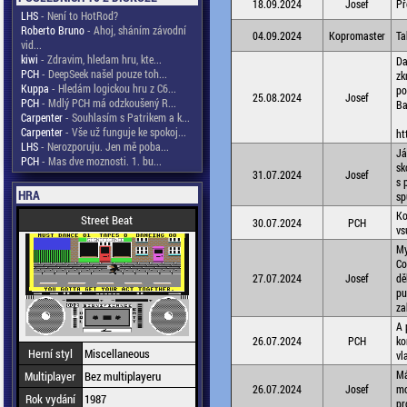
18.09.2024
Josef
Př
LHS
- Není to HotRod?
Roberto Bruno
- Ahoj, sháním závodní
04.09.2024
Kopromaster
Ta
vid...
kiwi
- Zdravim, hledam hru, kte...
Da
PCH
- DeepSeek našel pouze toh...
zk
Kuppa
- Hledám logickou hru z C6...
po
25.08.2024
Josef
PCH
- Mdlý PCH má odzkoušený R...
Ba
Carpenter
- Souhlasím s Patrikem a k...
Carpenter
- Vše už funguje ke spokoj...
ht
LHS
- Nerozporuju. Jen mě poba...
Já
PCH
- Mas dve moznosti. 1. bu...
sk
31.07.2024
Josef
s 
HRA
sp
Ko
Street Beat
30.07.2024
PCH
vs
My
Co
27.07.2024
Josef
dě
pu
za
A 
26.07.2024
PCH
ko
Herní styl
Miscellaneous
vl
Má
Multiplayer
Bez multiplayeru
26.07.2024
Josef
mo
Rok vydání
1987
pr