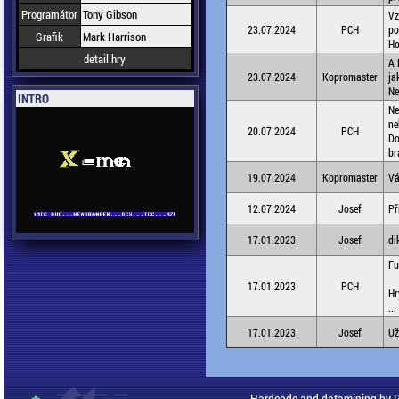
Programátor
Tony Gibson
Vz
23.07.2024
PCH
po
Grafik
Mark Harrison
Ho
detail hry
A 
23.07.2024
Kopromaster
ja
Ne
INTRO
Ne
ne
20.07.2024
PCH
Do
br
19.07.2024
Kopromaster
Vá
12.07.2024
Josef
Př
17.01.2023
Josef
di
Fu
17.01.2023
PCH
Hr
..
17.01.2023
Josef
Už
Hardcode and datamining by 