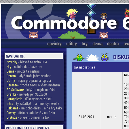
novinky
utility
hry
dema
dentra
re
DISKU
NAVIGÁTOR
Novinky
- hlavně ze světa C64
Hry
- solidní databáze her
Jak napsat { a }
Dema
- pouze ta nejlepší
Nej
Dentra
- když stačí jeden soubor
Utility
- nejen pro práci a legraci
10
Recenze
- trocha textu o všem možném
20 
PC Software
- když to nejde na C64
25 
Grafika
- ne vždy jen 320x200
30 
Fotogalerie
- důkazy nejen z akcí
40 
Intra
- ty začátky! ... a mnohdy několik
50 
Reklama
- na ticho dňies .. a na hry taky
60
Covery
- diskety zabalené v obrázku
31.08.2021
martin
70
Diskuze
- o všem, o ničem a tak
75
80 
POSLEDNÍCH 10 Z DISKUZE