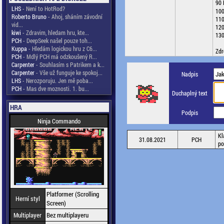
90 
LHS
- Není to HotRod?
100
Roberto Bruno
- Ahoj, sháním závodní
11
vid...
12
kiwi
- Zdravim, hledam hru, kte...
13
PCH
- DeepSeek našel pouze toh...
Kuppa
- Hledám logickou hru z C6...
Zdr
PCH
- Mdlý PCH má odzkoušený R...
Carpenter
- Souhlasím s Patrikem a k...
Carpenter
- Vše už funguje ke spokoj...
Nadpis
LHS
- Nerozporuju. Jen mě poba...
PCH
- Mas dve moznosti. 1. bu...
Duchaplný text
HRA
Podpis
Ninja Commando
Kl
31.08.2021
PCH
po
Platformer (Scrolling
Herní styl
Screen)
Multiplayer
Bez multiplayeru