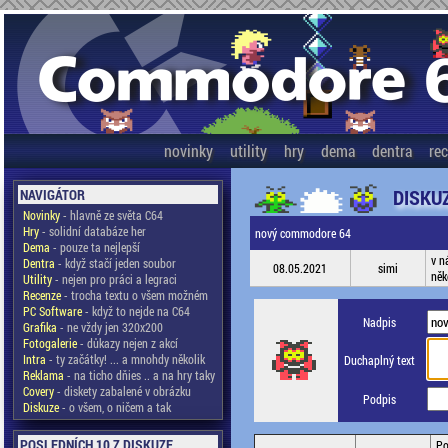
novinky
utility
hry
dema
dentra
re
DISKU
NAVIGÁTOR
Novinky
- hlavně ze světa C64
Hry
- solidní databáze her
nový commodore 64
Dema
- pouze ta nejlepší
v n
Dentra
- když stačí jeden soubor
08.05.2021
simi
něk
Utility
- nejen pro práci a legraci
Recenze
- trocha textu o všem možném
PC Software
- když to nejde na C64
Nadpis
Grafika
- ne vždy jen 320x200
Fotogalerie
- důkazy nejen z akcí
Intra
- ty začátky! ... a mnohdy několik
Duchaplný text
Reklama
- na ticho dňies .. a na hry taky
Covery
- diskety zabalené v obrázku
Podpis
Diskuze
- o všem, o ničem a tak
POSLEDNÍCH 10 Z DISKUZE
Po