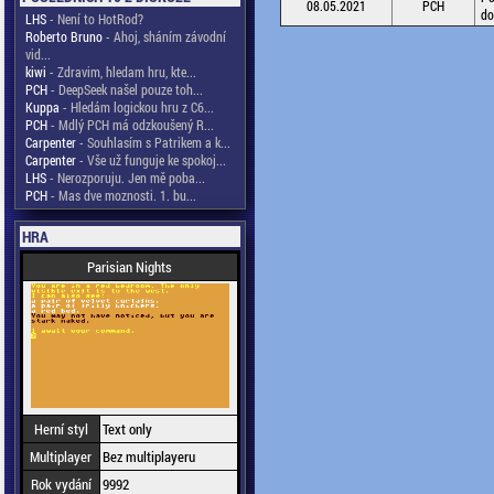
08.05.2021
PCH
do
LHS
- Není to HotRod?
Roberto Bruno
- Ahoj, sháním závodní
vid...
kiwi
- Zdravim, hledam hru, kte...
PCH
- DeepSeek našel pouze toh...
Kuppa
- Hledám logickou hru z C6...
PCH
- Mdlý PCH má odzkoušený R...
Carpenter
- Souhlasím s Patrikem a k...
Carpenter
- Vše už funguje ke spokoj...
LHS
- Nerozporuju. Jen mě poba...
PCH
- Mas dve moznosti. 1. bu...
HRA
Parisian Nights
Herní styl
Text only
Multiplayer
Bez multiplayeru
Rok vydání
9992