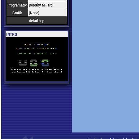
Programátor
Dorothy Millard
Grafik
(None)
detail hry
INTRO