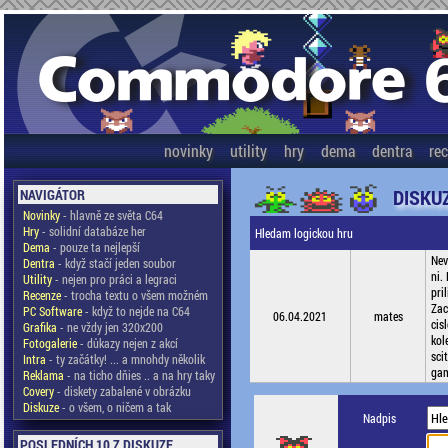
novinky
utility
hry
dema
dentra
re
DISKU
NAVIGÁTOR
Novinky
- hlavně ze světa C64
Hry
- solidní databáze her
Hledam logickou hru
Dema
- pouze ta nejlepší
Nev
Dentra
- když stačí jeden soubor
ni.
Utility
- nejen pro práci a legraci
pri
Recenze
- trocha textu o všem možném
Zac
PC Software
- když to nejde na C64
06.04.2021
mates
cis
Grafika
- ne vždy jen 320x200
kol
Fotogalerie
- důkazy nejen z akcí
sci
Intra
- ty začátky! ... a mnohdy několik
gam
Reklama
- na ticho dňies .. a na hry taky
Covery
- diskety zabalené v obrázku
Diskuze
- o všem, o ničem a tak
Nadpis
POSLEDNÍCH 10 Z DISKUZE