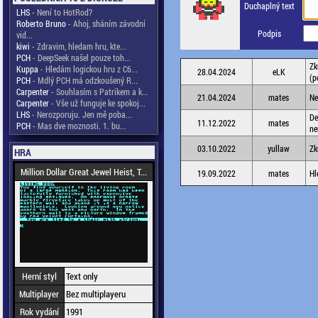
Duchaplný text
LHS
- Není to HotRod?
Roberto Bruno
- Ahoj, sháním závodní
Podpis
vid...
kiwi
- Zdravim, hledam hru, kte...
PCH
- DeepSeek našel pouze toh...
Zk
Kuppa
- Hledám logickou hru z C6...
28.04.2024
eLK
(p
PCH
- Mdlý PCH má odzkoušený R...
Carpenter
- Souhlasím s Patrikem a k...
21.04.2024
mates
Ne
Carpenter
- Vše už funguje ke spokoj...
LHS
- Nerozporuju. Jen mě poba...
De
11.12.2022
mates
PCH
- Mas dve moznosti. 1. bu...
ne
03.10.2022
yullaw
Zk
HRA
Million Dollar Great Jewel Heist, T...
19.09.2022
mates
Hl
Herní styl
Text only
Multiplayer
Bez multiplayeru
Rok vydání
1991