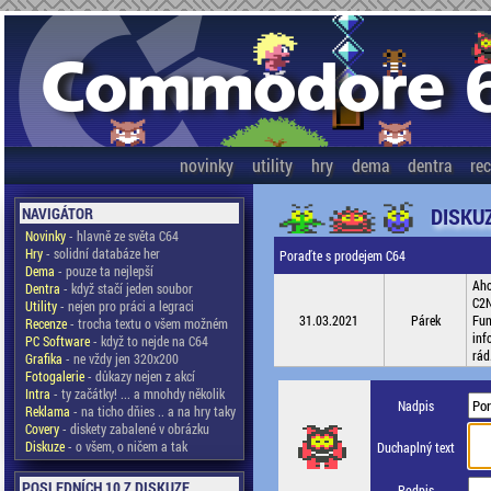
novinky
utility
hry
dema
dentra
re
DISKU
NAVIGÁTOR
Novinky
- hlavně ze světa C64
Hry
- solidní databáze her
Poraďte s prodejem C64
Dema
- pouze ta nejlepší
Aho
Dentra
- když stačí jeden soubor
C2N
Utility
- nejen pro práci a legraci
31.03.2021
Párek
Fun
Recenze
- trocha textu o všem možném
inf
PC Software
- když to nejde na C64
rád
Grafika
- ne vždy jen 320x200
Fotogalerie
- důkazy nejen z akcí
Intra
- ty začátky! ... a mnohdy několik
Nadpis
Reklama
- na ticho dňies .. a na hry taky
Covery
- diskety zabalené v obrázku
Diskuze
- o všem, o ničem a tak
Duchaplný text
POSLEDNÍCH 10 Z DISKUZE
Podpis