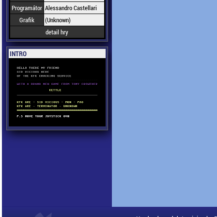
Programátor
Alessandro Castellari
Grafik
(Unknown)
detail hry
INTRO