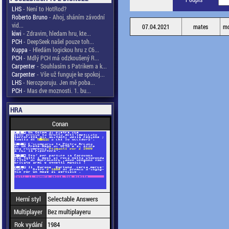
LHS
- Není to HotRod?
Roberto Bruno
- Ahoj, sháním závodní
vid...
07.04.2021
mates
mo
kiwi
- Zdravim, hledam hru, kte...
PCH
- DeepSeek našel pouze toh...
Kuppa
- Hledám logickou hru z C6...
PCH
- Mdlý PCH má odzkoušený R...
Carpenter
- Souhlasím s Patrikem a k...
Carpenter
- Vše už funguje ke spokoj...
LHS
- Nerozporuju. Jen mě poba...
PCH
- Mas dve moznosti. 1. bu...
HRA
Conan
Herní styl
Selectable Answers
Multiplayer
Bez multiplayeru
Rok vydání
1984