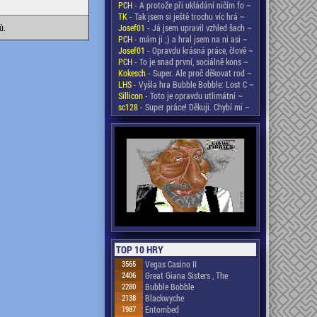
PCH
- A protože při ukládání ničím fo ~
TK
- Tak jsem si ještě trochu víc hrá ~
ů.
Josef01
- Já jsem upravil vzhled šach ~
PCH
- mám ji ;) a hral jsem na ni asi ~
Josef01
- Opravdu krásná práce, člově ~
PCH
- To je snad první, sociálně kons ~
Kokesch
- Super. Ale proč děkovat rod ~
LHS
- Vyšla hra Bubble Bobble: Lost C ~
Sillicon
- Toto je opravdu utlimátní ~
sc128
- Super práce! Děkuji. Chybí mi ~
TOP 10 HRY
3565
Vegas Casino II
2406
Great Giana Sisters , The
2280
Bubble Bobble
2138
Blackwyche
1987
Entombed