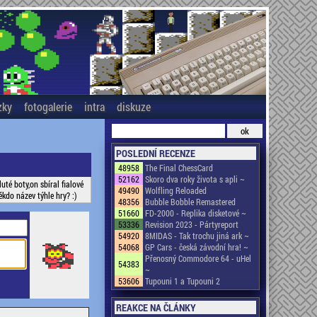
zky
fotogalerie
intra
diskuze
POSLEDNÍ RECENZE
48958
The Final ChessCard
52162
Skoro dva roky života s apli ~
té boty,on sbíral fialové
49490
Wolfling Reloaded
kdo název týhle hry? :)
48356
Bubble Bobble Remastered
51660
FD-2000 - Replika disketové ~
53336
Revision 2023 - Pártyreport
54920
8MIDAS - Tak trochu jiná ark ~
54068
GP Cars - česká závodní hra! ~
Přenosný Commodore 64 - uHel
54383
~
53606
Tupouni 1 a Tupouni 2
REAKCE NA ČLÁNKY