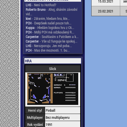
15.03.2021
xe
LHS
- Není to HotRod?
Roberto Bruno
- Ahoj, sháním závodní
23.02.2021
S
vid...
kiwi
- Zdravim, hledam hru, kte...
PCH
- DeepSeek našel pouze toh...
Kuppa
- Hledám logickou hru z C6...
PCH
- Mdlý PCH má odzkoušený R...
Carpenter
- Souhlasím s Patrikem a k...
Carpenter
- Vše už funguje ke spokoj...
LHS
- Nerozporuju. Jen mě poba...
PCH
- Mas dve moznosti. 1. bu...
HRA
Slick
Herní styl
Pinball
Multiplayer
Bez multiplayeru
Rok vydání
1991