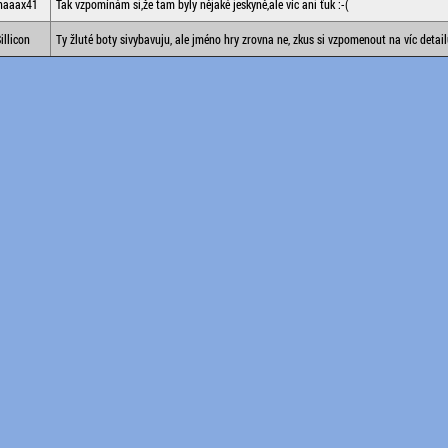
naaax41
Tak vzpomínám si,že tam byly nějaké jeskyně,ale víc ani ťuk :-(
illicon
Ty žluté boty sivybavuju, ale jméno hry zrovna ne, zkus si vzpomenout na víc detail