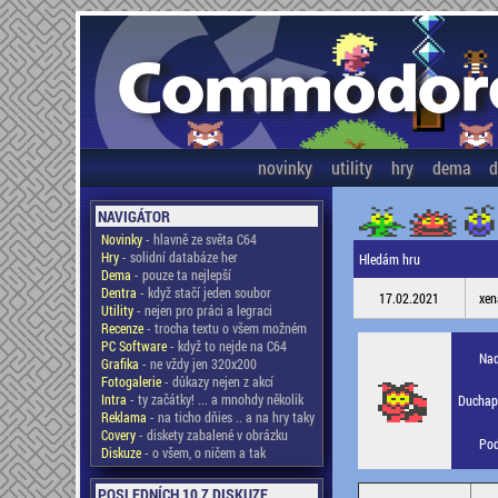
novinky
utility
hry
dema
d
NAVIGÁTOR
Novinky
- hlavně ze světa C64
Hry
- solidní databáze her
Hledám hru
Dema
- pouze ta nejlepší
Dentra
- když stačí jeden soubor
17.02.2021
xen
Utility
- nejen pro práci a legraci
Recenze
- trocha textu o všem možném
PC Software
- když to nejde na C64
Nad
Grafika
- ne vždy jen 320x200
Fotogalerie
- důkazy nejen z akcí
Intra
- ty začátky! ... a mnohdy několik
Duchapl
Reklama
- na ticho dňies .. a na hry taky
Covery
- diskety zabalené v obrázku
Pod
Diskuze
- o všem, o ničem a tak
POSLEDNÍCH 10 Z DISKUZE