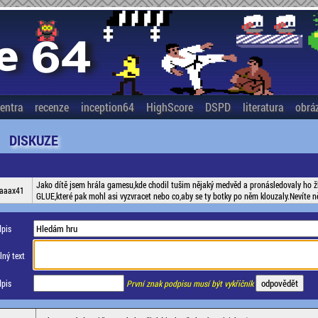
entra
recenze
inception64
HighScore
DSPD
literatura
obrá
DISKUZE
Jako dítě jsem hrála gamesu,kde chodil tušim nějaký medvěd a pronásledovaly ho žlu
aaax41
GLUE,které pak mohl asi vyzvracet nebo co,aby se ty botky po něm klouzaly.Nevíte ně
pis
ný text
pis
První znak podpisu musí být vykřičník