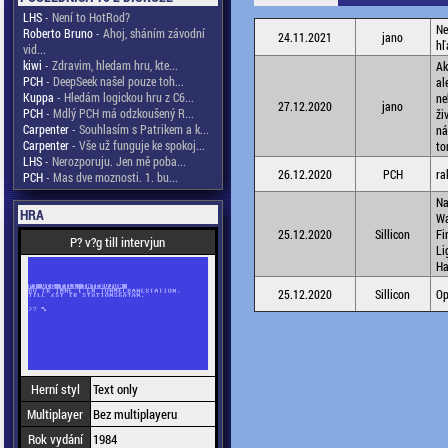
LHS
- Není to HotRod?
Ne
Roberto Bruno
- Ahoj, sháním závodní
24.11.2021
jano
hľ
vid...
kiwi
- Zdravim, hledam hru, kte...
Ak
PCH
- DeepSeek našel pouze toh...
al
Kuppa
- Hledám logickou hru z C6...
ne
27.12.2020
jano
PCH
- Mdlý PCH má odzkoušený R...
ži
Carpenter
- Souhlasím s Patrikem a k...
ná
Carpenter
- Vše už funguje ke spokoj...
to
LHS
- Nerozporuju. Jen mě poba...
26.12.2020
PCH
ra
PCH
- Mas dve moznosti. 1. bu...
Na
HRA
W
25.12.2020
Sillicon
Fi
P? v?g till intervjun
Li
Ha
25.12.2020
Sillicon
Op
Herní styl
Text only
Multiplayer
Bez multiplayeru
Rok vydání
1984