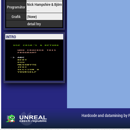
Nick Hampshire & Björn
Programátor
...
Grafik
(None)
detail hry
INTRO
Hardcode and datamining by 