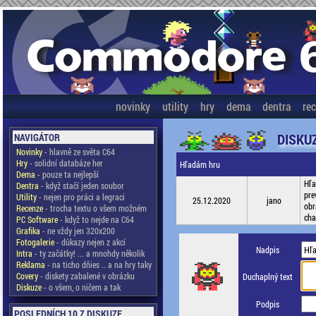
novinky
utility
hry
dema
dentra
re
DISKU
NAVIGÁTOR
Novinky
- hlavně ze světa C64
Hry
- solidní databáze her
Hľadám hru
Dema
- pouze ta nejlepší
Hľa
Dentra
- když stačí jeden soubor
pre
Utility
- nejen pro práci a legraci
25.12.2020
jano
obr
Recenze
- trocha textu o všem možném
cha
PC Software
- když to nejde na C64
Grafika
- ne vždy jen 320x200
Fotogalerie
- důkazy nejen z akcí
Nadpis
Intra
- ty začátky! ... a mnohdy několik
Reklama
- na ticho dňies .. a na hry taky
Covery
- diskety zabalené v obrázku
Duchaplný text
Diskuze
- o všem, o ničem a tak
Podpis
POSLEDNÍCH 10 Z DISKUZE