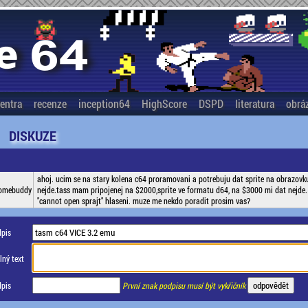
entra
recenze
inception64
HighScore
DSPD
literatura
obrá
DISKUZE
ahoj. ucim se na stary kolena c64 proramovani a potrebuju dat sprite na obrazovk
omebuddy
nejde.tass mam pripojenej na $2000,sprite ve formatu d64, na $3000 mi dat nejde. 
"cannot open sprajt" hlaseni. muze me nekdo poradit prosim vas?
pis
ný text
pis
První znak podpisu musí být vykřičník