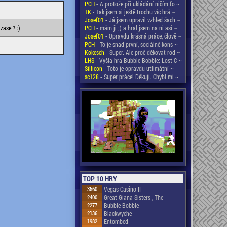
PCH
- A protože při ukládání ničím fo ~
TK
- Tak jsem si ještě trochu víc hrá ~
Josef01
- Já jsem upravil vzhled šach ~
zase ? :)
PCH
- mám ji ;) a hral jsem na ni asi ~
Josef01
- Opravdu krásná práce, člově ~
PCH
- To je snad první, sociálně kons ~
Kokesch
- Super. Ale proč děkovat rod ~
LHS
- Vyšla hra Bubble Bobble: Lost C ~
Sillicon
- Toto je opravdu utlimátní ~
sc128
- Super práce! Děkuji. Chybí mi ~
TOP 10 HRY
3560
Vegas Casino II
2400
Great Giana Sisters , The
2277
Bubble Bobble
2136
Blackwyche
1982
Entombed