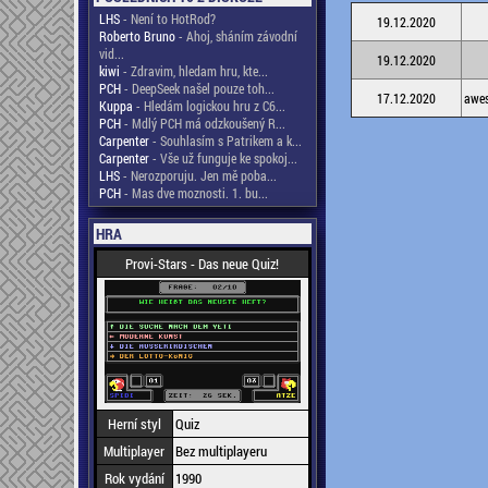
LHS
- Není to HotRod?
19.12.2020
Roberto Bruno
- Ahoj, sháním závodní
vid...
19.12.2020
kiwi
- Zdravim, hledam hru, kte...
PCH
- DeepSeek našel pouze toh...
17.12.2020
awe
Kuppa
- Hledám logickou hru z C6...
PCH
- Mdlý PCH má odzkoušený R...
Carpenter
- Souhlasím s Patrikem a k...
Carpenter
- Vše už funguje ke spokoj...
LHS
- Nerozporuju. Jen mě poba...
PCH
- Mas dve moznosti. 1. bu...
HRA
Provi-Stars - Das neue Quiz!
Herní styl
Quiz
Multiplayer
Bez multiplayeru
Rok vydání
1990