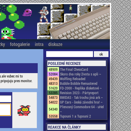
zky
fotogalerie
intra
diskuze
POSLEDNÍ RECENZE
48909
The Final ChessCard
52084
Skoro dva roky života s apli ~
u.ale vubec mi to
49439
Wolfling Reloaded
pripojuju pres monitor.
48313
Bubble Bobble Remastered
51620
FD-2000 - Replika disketové ~
53285
Revision 2023 - Pártyreport
54873
8MIDAS - Tak trochu jiná ark ~
54022
GP Cars - česká závodní hra! ~
Přenosný Commodore 64 - uHel
54340
~
53558
Tupouni 1 a Tupouni 2
REAKCE NA ČLÁNKY