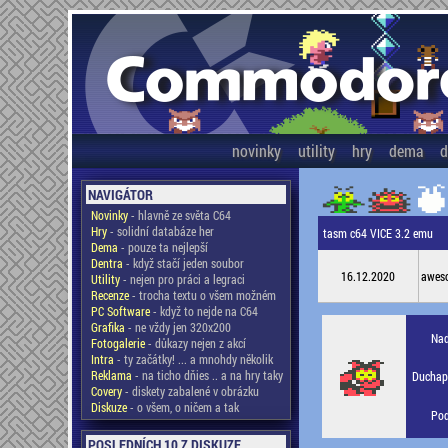
novinky
utility
hry
dema
d
NAVIGÁTOR
Novinky
- hlavně ze světa C64
Hry
- solidní databáze her
tasm c64 VICE 3.2 emu
Dema
- pouze ta nejlepší
Dentra
- když stačí jeden soubor
16.12.2020
awes
Utility
- nejen pro práci a legraci
Recenze
- trocha textu o všem možném
PC Software
- když to nejde na C64
Grafika
- ne vždy jen 320x200
Nad
Fotogalerie
- důkazy nejen z akcí
Intra
- ty začátky! ... a mnohdy několik
Reklama
- na ticho dňies .. a na hry taky
Duchapl
Covery
- diskety zabalené v obrázku
Diskuze
- o všem, o ničem a tak
Pod
POSLEDNÍCH 10 Z DISKUZE