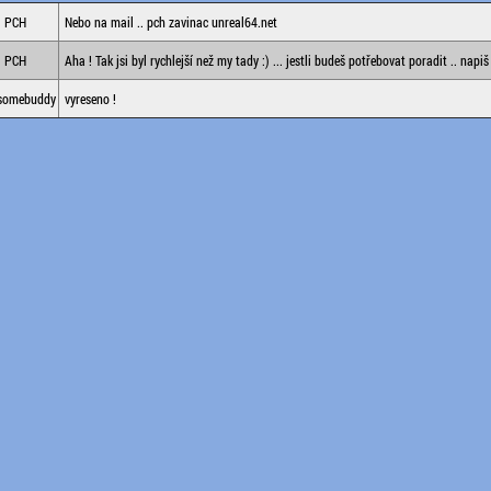
PCH
Nebo na mail .. pch zavinac unreal64.net
PCH
Aha ! Tak jsi byl rychlejší než my tady :) ... jestli budeš potřebovat poradit .. napiš 
somebuddy
vyreseno !