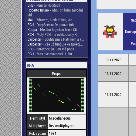
LHS
- Není to HotRod?
Roberto Bruno
- Ahoj, sháním závodní
vid...
kiwi
- Zdravim, hledam hru, kte...
Nad
PCH
- DeepSeek našel pouze toh...
Kuppa
- Hledám logickou hru z C6...
Duchapl
PCH
- Mdlý PCH má odzkoušený R...
Carpenter
- Souhlasím s Patrikem a k...
Pod
Carpenter
- Vše už funguje ke spokoj...
LHS
- Nerozporuju. Jen mě poba...
PCH
- Mas dve moznosti. 1. bu...
13.11.2020
HRA
Props
13.11.2020
13.11.2020
Herní styl
Miscellaneous
Multiplayer
Bez multiplayeru
Rok vydání
1984