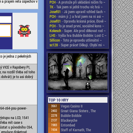
e a prajem veľa úspechov v
PCH
- A protože při ukládání ničím fo ~
TK
- Tak jsem si ještě trochu víc hrá ~
Josef01
- Já jsem upravil vzhled šach ~
PCH
- mám ji ;) a hral jsem na ni asi ~
Josef01
- Opravdu krásná práce, člově ~
PCH
- To je snad první, sociálně kons ~
Kokesch
- Super. Ale proč děkovat rod ~
LHS
- Vyšla hra Bubble Bobble: Lost C ~
Sillicon
- Toto je opravdu utlimátní ~
sc128
- Super práce! Děkuji. Chybí mi ~
to je jedna z pekelných
ý VICE v Rapsbery PI,
e, na rozdíl třeba od toho
 dohrát) je to asi dobrý
TOP 10 HRY
3561
Vegas Casino II
-64-c64-psu-power-
2402
Great Giana Sisters , The
2278
Bubble Bobble
výstupu na LCD, 1541
2137
Blackwyche
třeba mít case s
1983
Entombed
zůstat u původního C64,
1934
Staff of Karnath, The
ní emulace disketové