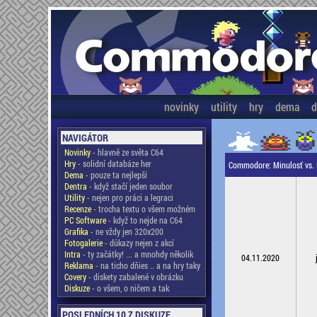
novinky
utility
hry
dema
d
NAVIGÁTOR
Novinky
- hlavně ze světa C64
Hry
- solidní databáze her
Commodore: Minulosť vs.
Dema
- pouze ta nejlepší
Dentra
- když stačí jeden soubor
Utility
- nejen pro práci a legraci
Recenze
- trocha textu o všem možném
PC Software
- když to nejde na C64
Grafika
- ne vždy jen 320x200
Fotogalerie
- důkazy nejen z akcí
Intra
- ty začátky! ... a mnohdy několik
04.11.2020
Reklama
- na ticho dňies .. a na hry taky
Covery
- diskety zabalené v obrázku
Diskuze
- o všem, o ničem a tak
POSLEDNÍCH 10 Z DISKUZE