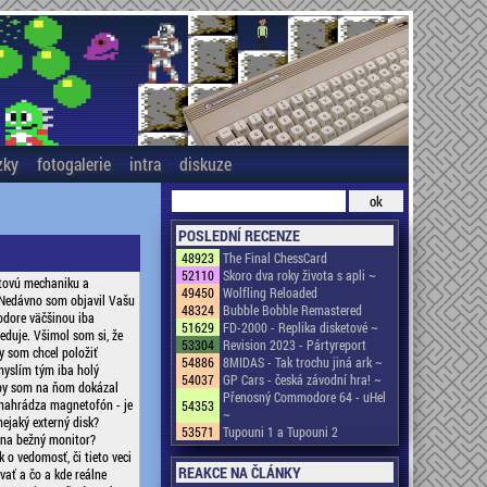
zky
fotogalerie
intra
diskuze
POSLEDNÍ RECENZE
48923
The Final ChessCard
52110
Skoro dva roky života s apli ~
tovú mechaniku a
49450
Wolfling Reloaded
 Nedávno som objavil Vašu
48324
Bubble Bobble Remastered
odore väčšinou iba
51629
FD-2000 - Replika disketové ~
eduje. Všimol som si, že
53304
Revision 2023 - Pártyreport
y som chcel položiť
54886
8MIDAS - Tak trochu jiná ark ~
myslím tým iba holý
54037
GP Cars - česká závodní hra! ~
aby som na ňom dokázal
Přenosný Commodore 64 - uHel
 nahrádza magnetofón - je
54353
~
ejaký externý disk?
53571
Tupouni 1 a Tupouni 2
 na bežný monitor?
o vedomosť, či tieto veci
REAKCE NA ČLÁNKY
vať a čo a kde reálne