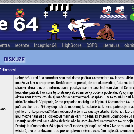
entra
recenze
inception64
HighScore
DSPD
literatura
obrá
DISKUZE
 Prítomnosť
Dobrý deň. Pred štvrťstoročím som mal doma počítať Commodore 64, k nemu diske
množstvo hier a programov. Neskôr som to predal, ale pravdupovediac, ľutujem to.
stránku, ktorá je nabitá informáciami, po akých som v čase keď som vlastnil Comm
bezcieľne pátral. Tvorcom tejto stránky skladám veľký obdiv a pochvalu. Vývoj napr
okrem emulátorov vzniklo aj množstvo hardvérových vylepšení... V tejto súvislosti b
niekoľko otázok. V prípade, že ma prepadne nostalgia a kúpim si Commodore 64 - 
počítač ako retro-štýlový doplnok do modernej kancelárie, čo k nemu potrebujem, 
jano
rýchlo a ľahko pracovať? Mám vedomosť o tom, že existuje čítačka SD kariet, ktorá
ňou možné nahradiť aj disketovú mechaniku? Prípadne, existuje ku Commodore 64 n
Existuje nejaká redukcia alebo riešenie, ako by som dokázal Commodore 64 pripojiť
Existuje ku Commodore 64 nejaký menší modernejší napájací zdroj? Nejde mi ani tak 
existujú, ako o fundovanú radu pre komplexné riešenie /čo s čím najlepšie skombino