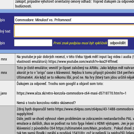
zakúpiť, prípadne vyhotoviť orientačný cenový odhad/. Vopred ďakujem za odpoved
budúcnosti.
pis
ný text
pis
První znak podpisu musí být vykřičník
Na youtube je pár dobrých recenzí, v této třeba týpek měří input lag videa i audia (
mnx
vlastností emulátorů) https://www.youtube.com/watch?v=kxx2F4ffmeE
Toto je čistě emulátor, vevnitř je čipset založený na ARMu. Jako kdybys měl nahran
mnx
akorát je to v "origo" case s klávesnicí. Nejdou k tomu připojit původní C64 periferi
Ultimate64. Ale když se to někomu líbí, proč ne. Na hry (který tam jdou určitě nějak
Ďakujem za odpoveď. Trochu som googlil a objavil som toto:
jano
https://www.alza.sk/retro-konzola-commodore-c64-maxi-d5718770.htm?o=1
Nemá s touto konzolou niekto skúsenosť?
Zdroj bych doporučil tento https://www.c64psu.com/c64psu/43-1488-commodore
supply.html
Dále, jestli se chceš vyhnout všem problémům se zobrazením nestandartního PAL 
emulace a dalších, zkus se podívat na toto fpga řešení s HDMI výstupem. Jen je po
klávesnicí z původního C64 https://ultimate64.com/Main_products . Pokud chceš 
tak ten samý člověk i vyrábí a prodává 1541UII+, což je nejlepší (a nejdražší) řeše