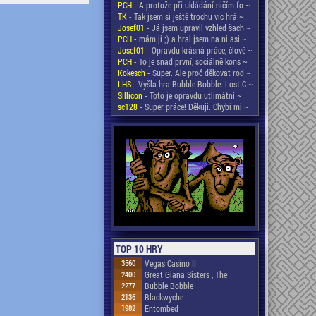
PCH
- A protože při ukládání ničím fo ~
TK
- Tak jsem si ještě trochu víc hrá ~
Josef01
- Já jsem upravil vzhled šach ~
PCH
- mám ji ;) a hral jsem na ni asi ~
Josef01
- Opravdu krásná práce, člově ~
PCH
- To je snad první, sociálně kons ~
Kokesch
- Super. Ale proč děkovat rod ~
LHS
- Vyšla hra Bubble Bobble: Lost C ~
Sillicon
- Toto je opravdu utlimátní ~
sc128
- Super práce! Děkuji. Chybí mi ~
TOP 10 HRY
3560
Vegas Casino II
2400
Great Giana Sisters , The
2277
Bubble Bobble
2136
Blackwyche
1982
Entombed