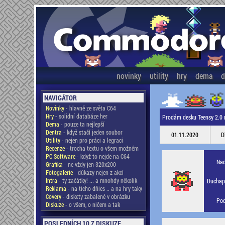
novinky
utility
hry
dema
d
NAVIGÁTOR
Novinky
- hlavně ze světa C64
Hry
- solidní databáze her
Prodám desku Teensy 2.0
Dema
- pouze ta nejlepší
Dentra
- když stačí jeden soubor
01.11.2020
D
Utility
- nejen pro práci a legraci
Recenze
- trocha textu o všem možném
PC Software
- když to nejde na C64
Nad
Grafika
- ne vždy jen 320x200
Fotogalerie
- důkazy nejen z akcí
Intra
- ty začátky! ... a mnohdy několik
Duchapl
Reklama
- na ticho dňies .. a na hry taky
Covery
- diskety zabalené v obrázku
Pod
Diskuze
- o všem, o ničem a tak
POSLEDNÍCH 10 Z DISKUZE