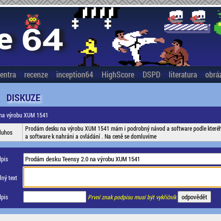
entra
recenze
inception64
HighScore
DSPD
literatura
obrá
DISKUZE
 na výrobu XUM 1541
Prodám desku na výrobu XUM 1541 mám i podrobný návod a software podle kterého
luhos
a software k nahráni a ovládání . Na ceně se domluvíme
pis
ný text
pis
První znak podpisu musí být vykřičník