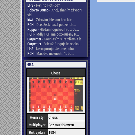
LHS
- Není to HotRod?
Roberto Bruno
- Ahoj, sháním závodní
vid...
kiwi
- Zdravim, hledam hru, kte...
PCH
- DeepSeek našel pouze toh...
Kuppa
- Hledám logickou hru z C6...
PCH
- Mdlý PCH má odzkoušený R...
Carpenter
- Souhlasím s Patrikem a k...
Carpenter
- Vše už funguje ke spokoj...
LHS
- Nerozporuju. Jen mě poba...
PCH
- Mas dve moznosti. 1. bu...
HRA
Chess
Herní styl
Chess
Multiplayer
Bez multiplayeru
Rok vydání
1984