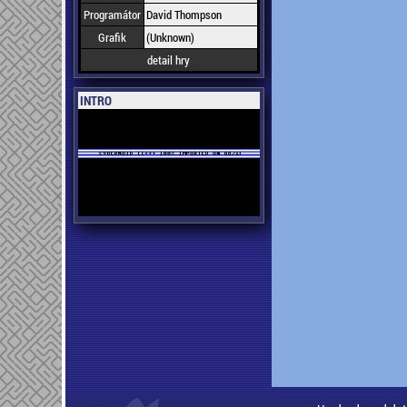
Programátor
David Thompson
Grafik
(Unknown)
detail hry
INTRO