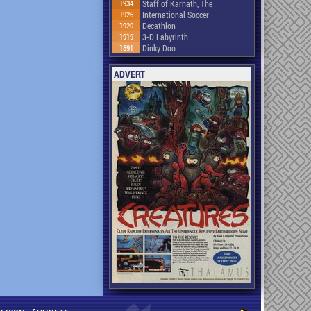
1934
Staff of Karnath, The
1926
International Soccer
1920
Decathlon
1919
3-D Labyrinth
1891
Dinky Doo
ADVERT