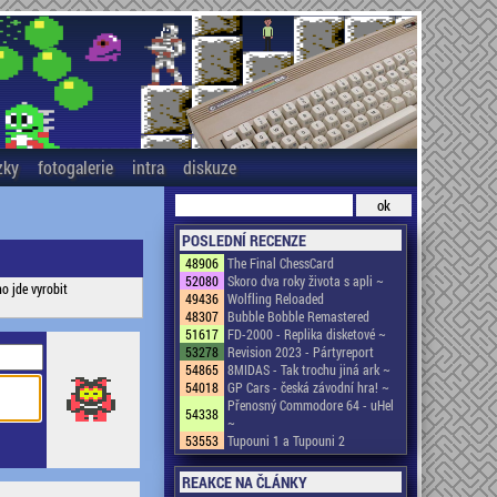
zky
fotogalerie
intra
diskuze
POSLEDNÍ RECENZE
48906
The Final ChessCard
52080
Skoro dva roky života s apli ~
 jde vyrobit
49436
Wolfling Reloaded
48307
Bubble Bobble Remastered
51617
FD-2000 - Replika disketové ~
53278
Revision 2023 - Pártyreport
54865
8MIDAS - Tak trochu jiná ark ~
54018
GP Cars - česká závodní hra! ~
Přenosný Commodore 64 - uHel
54338
~
53553
Tupouni 1 a Tupouni 2
REAKCE NA ČLÁNKY