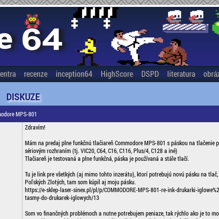
entra
recenze
inception64
HighScore
DSPD
literatura
obrá
DISKUZE
mmodore MPS-801
Zdravím!
Mám na predaj plne funkčnú tlačiareň Commodore MPS-801 s páskou na tlačenie 
sériovým rozhraním (tj. VIC20, C64, C16, C116, Plus/4, C128 a iné)
Tlačiareň je testovaná a plne funkčná, páska je používaná a stále tlačí.
Tu je link pre všetkých (aj mimo tohto inzerátu), ktorí potrebujú novú pásku na tlač,
Poľských Zlotých, tam som kúpil aj moju pásku.
https://e-sklep-laser-sinex.pl/pl/p/COMMODORE-MPS-801-re-ink-drukarki-iglowe%
tasmy-do-drukarek-iglowych/13
Som vo finančných problémoch a nutne potrebujem peniaze, tak rýchlo ako je to mo