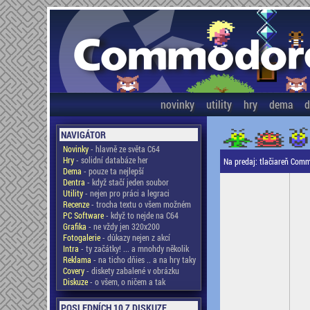
novinky
utility
hry
dema
d
NAVIGÁTOR
Novinky
- hlavně ze světa C64
Hry
- solidní databáze her
Na predaj: tlačiareň Co
Dema
- pouze ta nejlepší
Dentra
- když stačí jeden soubor
Utility
- nejen pro práci a legraci
Recenze
- trocha textu o všem možném
PC Software
- když to nejde na C64
Grafika
- ne vždy jen 320x200
Fotogalerie
- důkazy nejen z akcí
Intra
- ty začátky! ... a mnohdy několik
Reklama
- na ticho dňies .. a na hry taky
Covery
- diskety zabalené v obrázku
Diskuze
- o všem, o ničem a tak
POSLEDNÍCH 10 Z DISKUZE