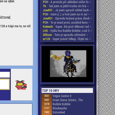
ám na výber.
PCH
- A protože při ukládání ničím fo ~
TK
- Tak jsem si ještě trochu víc hrá ~
Josef01
- Já jsem upravil vzhled šach ~
PCH
- mám ji ;) a hral jsem na ni asi ~
OŠTOVNÉ.
Josef01
- Opravdu krásná práce, člově ~
PCH
- To je snad první, sociálně kons ~
28 a trápi ma to, no nič
Kokesch
- Super. Ale proč děkovat rod ~
LHS
- Vyšla hra Bubble Bobble: Lost C ~
Sillicon
- Toto je opravdu utlimátní ~
sc128
- Super práce! Děkuji. Chybí mi ~
TOP 10 HRY
3561
Vegas Casino II
2401
Great Giana Sisters , The
2278
Bubble Bobble
2137
Blackwyche
1982
Entombed