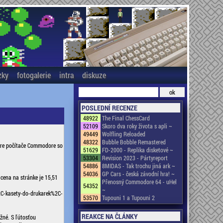
zky
fotogalerie
intra
diskuze
POSLEDNÍ RECENZE
48922
The Final ChessCard
52109
Skoro dva roky života s apli ~
49449
Wolfling Reloaded
48322
Bubble Bobble Remastered
pre počítače Commodore so
51629
FD-2000 - Replika disketové ~
53304
Revision 2023 - Pártyreport
54886
8MIDAS - Tak trochu jiná ark ~
54036
GP Cars - česká závodní hra! ~
 cena na stránke je 15,51
Přenosný Commodore 64 - uHel
54352
~
2C-kasety-do-drukarek%2C-
53570
Tupouni 1 a Tupouni 2
REAKCE NA ČLÁNKY
žné. S ľútosťou