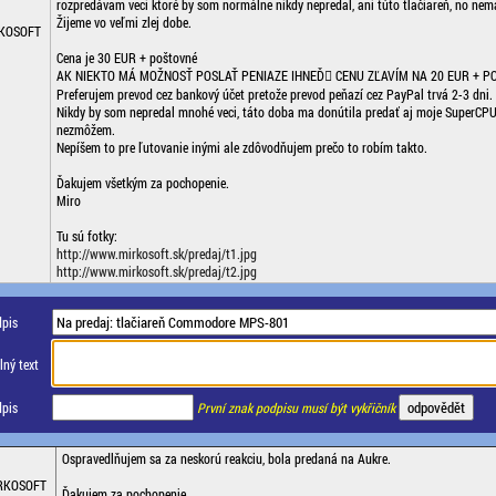
rozpredávam veci ktoré by som normálne nikdy nepredal, ani túto tlačiareň, no nem
Žijeme vo veľmi zlej dobe.
KOSOFT
Cena je 30 EUR + poštovné
AK NIEKTO MÁ MOŽNOSŤ POSLAŤ PENIAZE IHNEĎ CENU ZĽAVÍM NA 20 EUR + P
Preferujem prevod cez bankový účet pretože prevod peňazí cez PayPal trvá 2-3 dni.
Nikdy by som nepredal mnohé veci, táto doba ma donútila predať aj moje SuperCPU1
nezmôžem.
Nepíšem to pre ľutovanie inými ale zdôvodňujem prečo to robím takto.
Ďakujem všetkým za pochopenie.
Miro
Tu sú fotky:
http://www.mirkosoft.sk/predaj/t1.jpg
http://www.mirkosoft.sk/predaj/t2.jpg
pis
ný text
pis
První znak podpisu musí být vykřičník
Ospravedlňujem sa za neskorú reakciu, bola predaná na Aukre.
RKOSOFT
Ďakujem za pochopenie.