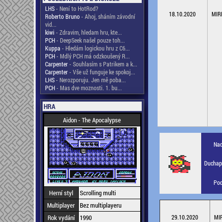
LHS
- Není to HotRod?
18.10.2020
MIR
Roberto Bruno
- Ahoj, sháním závodní
vid...
kiwi
- Zdravim, hledam hru, kte...
PCH
- DeepSeek našel pouze toh...
Kuppa
- Hledám logickou hru z C6...
PCH
- Mdlý PCH má odzkoušený R...
Carpenter
- Souhlasím s Patrikem a k...
Carpenter
- Vše už funguje ke spokoj...
LHS
- Nerozporuju. Jen mě poba...
PCH
- Mas dve moznosti. 1. bu...
HRA
Aidon - The Apocalypse
Nad
Duchapl
Pod
Herní styl
Scrolling multi
Multiplayer
Bez multiplayeru
Rok vydání
1990
29.10.2020
MI